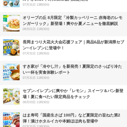
07月31日 13時00分
オリーブの丘 8月限定「冷製カッペリーニ 赤海老のレモ
ンガーリック」新登場！爽やか夏メニューを徹底解説
08月01日 11時30分
長岡まつり大花火大会応援フェア｜商品6品が新潟県セブ
ン−イレブンに登場中！
07月31日 11時30分
すき家が「冷やし汁」を新発売！夏限定のさっぱり冷た
い一杯を実食体験レポート
07月31日 11時30分
セブン‐イレブンに爽やか「レモン」スイーツ＆パン新登
場！夏に食べたい限定商品をチェック
08月03日 11時30分
はま寿司「国産生さば 100円」など夏限定の旨ねた第2
弾！漬けホタルイカや本鮪ほほ肉も登場中
07月31日 11時30分