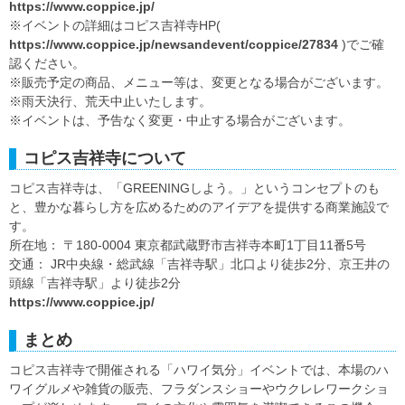
https://www.coppice.jp/
※イベントの詳細はコピス吉祥寺HP(
https://www.coppice.jp/newsandevent/coppice/27834
)でご確
認ください。
※販売予定の商品、メニュー等は、変更となる場合がございます。
※雨天決行、荒天中止いたします。
※イベントは、予告なく変更・中止する場合がございます。
コピス吉祥寺について
コピス吉祥寺は、「GREENINGしよう。」というコンセプトのも
と、豊かな暮らし方を広めるためのアイデアを提供する商業施設で
す。
所在地： 〒180-0004 東京都武蔵野市吉祥寺本町1丁目11番5号
交通： JR中央線・総武線「吉祥寺駅」北口より徒歩2分、京王井の
頭線「吉祥寺駅」より徒歩2分
https://www.coppice.jp/
まとめ
コピス吉祥寺で開催される「ハワイ気分」イベントでは、本場のハ
ワイグルメや雑貨の販売、フラダンスショーやウクレレワークショ