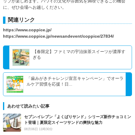
ップが楽しめます。ハワイの文化や雰囲気を満喫できるこの機会
に、ぜひ会場へお越しください。
関連リンク
https://www.coppice.jp/
https://www.coppice.jp/newsandevent/coppice/27834/
【春限定】ファミマの宇治抹茶スイーツが濃厚す
ぎる
「歯みがきチャレンジ宣言キャンペーン」でオーラ
ルケア習慣を応援！日...
あわせて読みたい記事
セブン‐イレブン「よくばりサンド」シリーズ新作チョコミン
ト登場｜夏限定スイーツサンドの爽快な魅力
08月06日 11時30分