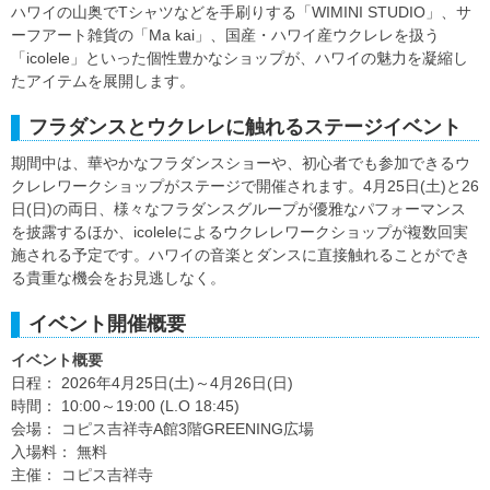
ハワイの山奥でTシャツなどを手刷りする「WIMINI STUDIO」、サ
ーフアート雑貨の「Ma kai」、国産・ハワイ産ウクレレを扱う
「icolele」といった個性豊かなショップが、ハワイの魅力を凝縮し
たアイテムを展開します。
フラダンスとウクレレに触れるステージイベント
期間中は、華やかなフラダンスショーや、初心者でも参加できるウ
クレレワークショップがステージで開催されます。4月25日(土)と26
日(日)の両日、様々なフラダンスグループが優雅なパフォーマンス
を披露するほか、icoleleによるウクレレワークショップが複数回実
施される予定です。ハワイの音楽とダンスに直接触れることができ
る貴重な機会をお見逃しなく。
イベント開催概要
イベント概要
日程： 2026年4月25日(土)～4月26日(日)
時間： 10:00～19:00 (L.O 18:45)
会場： コピス吉祥寺A館3階GREENING広場
入場料： 無料
主催： コピス吉祥寺