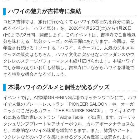
ハワイの魅力が吉祥寺に集結
コピス吉祥寺は、旅行に行かなくてもハワイの雰囲気を存分に楽し
めるイベント「ハワイ気分」を、2026年4月25日(土)から4月26日
(日)までの2日間、開催します。このイベントは、吉祥寺でご当地気
分を味わえる「気分シリーズ」の第三弾にあたります。今回は、長
年愛され続けるリゾート地「ハワイ」をテーマに、人気のグルメや
グッズの販売はもちろん、ハワイ文化に欠かせないフラダンスやウ
クレレのステージパフォーマンスも繰り広げられます。本場ハワイ
でしか味わえないお店も登場し、吉祥寺にいながらハワイを堪能で
きる特別な機会となるでしょう。
本場ハワイのグルメと個性が光るグッズ
イベントでは、A館3階GREENING広場のキッチンワゴンにて、ハワ
イで人気のプレートレストラン「PIONEER SALOON」や、オーガ
ニックにこだわるカフェ「THE SUNRISE SHACK」、ワイキキの中
心にある隠れ家レストラン「Aloha Table」が出店します。ガーリッ
クシュリンププレートやアサイーボウル、カルアポークナチョスな
ど、本格的なハワイの味覚を堪能できます。また、雑貨やアート、
ウクレレなどのハワイを感じさせるグッズも豊富に販売されます。