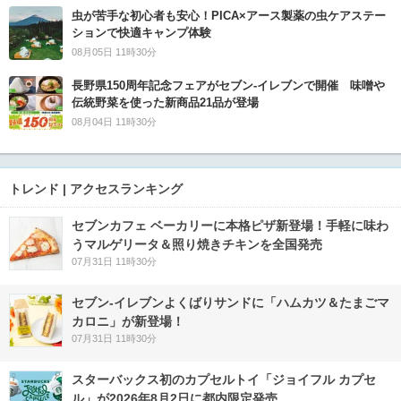
虫が苦手な初心者も安心！PICA×アース製薬の虫ケアステー
ションで快適キャンプ体験
08月05日 11時30分
長野県150周年記念フェアがセブン-イレブンで開催 味噌や
伝統野菜を使った新商品21品が登場
08月04日 11時30分
トレンド | アクセスランキング
セブンカフェ ベーカリーに本格ピザ新登場！手軽に味わ
うマルゲリータ＆照り焼きチキンを全国発売
07月31日 11時30分
セブン‐イレブンよくばりサンドに「ハムカツ＆たまごマ
カロニ」が新登場！
07月31日 11時30分
スターバックス初のカプセルトイ「ジョイフル カプセ
ル」が2026年8月2日に都内限定発売