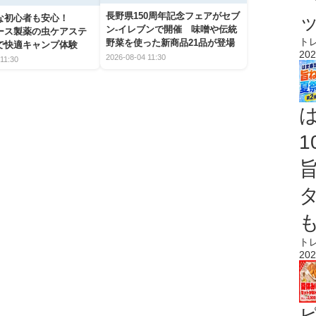
長野県150周年記念フェアがセブ
な初心者も安心！
ン-イレブンで開催 味噌や伝統
アース製薬の虫ケアステ
ト
野菜を使った新商品21品が登場
で快適キャンプ体験
202
2026-08-04 11:30
11:30
ト
202