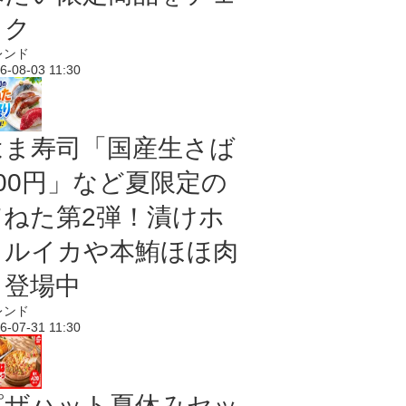
ック
レンド
6-08-03 11:30
はま寿司「国産生さば
100円」など夏限定の
旨ねた第2弾！漬けホ
タルイカや本鮪ほほ肉
も登場中
レンド
6-07-31 11:30
ピザハット夏休みセッ