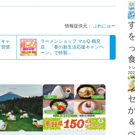
情報提供元：
ぷれにゅー
言キャ
ラーメンショップ マルQ 鶴見
ア習慣
店、「春の新生活応援キャンペ
ーン」で特製...
ト
202