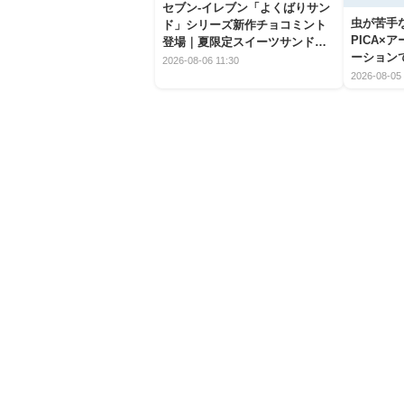
セブン‐イレブン「よくばりサン
虫が苦手
ド」シリーズ新作チョコミント
PICA×
登場｜夏限定スイーツサンドの
ーション
爽快な魅力
2026-08-06 11:30
2026-08-05 