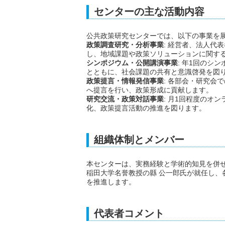
センターの主な活動内容
公共政策研究センターでは、以下の事業を
政策調査研究・分析事業
: 経営者、法人代
し、地域課題や政策ソリューションに関す
シンポジウム・公開講演事業
: 年1回のシ
とともに、社会課題の共有と意識啓発を図
政策提言・情報発信事業
: 各部会・研究会
へ提言を行い、政策形成に貢献します。
研究交流・政策対話事業
: 月1回程度のオ
化、政策提言活動の推進を図ります。
組織体制とメンバー
本センターは、実務経験と学術的知見を併
稲田大学名誉教授の縣 公一郎氏が就任し、
を推進します。
代表者コメント