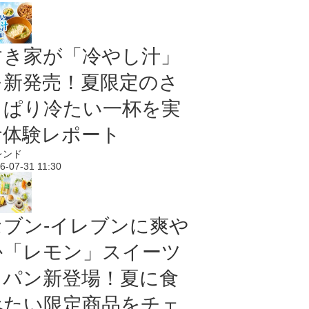
すき家が「冷やし汁」
を新発売！夏限定のさ
っぱり冷たい一杯を実
食体験レポート
レンド
6-07-31 11:30
セブン‐イレブンに爽や
か「レモン」スイーツ
＆パン新登場！夏に食
べたい限定商品をチェ