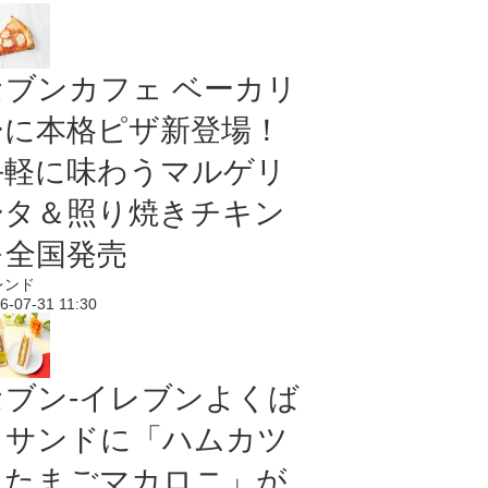
セブンカフェ ベーカリ
ーに本格ピザ新登場！
手軽に味わうマルゲリ
ータ＆照り焼きチキン
を全国発売
レンド
6-07-31 11:30
セブン‐イレブンよくば
りサンドに「ハムカツ
＆たまごマカロニ」が