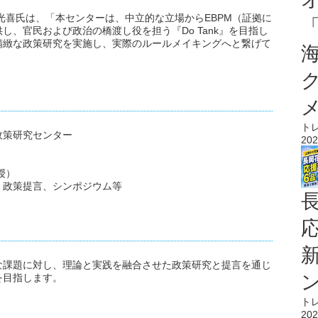
光喜氏は、「本センターは、中立的な立場からEBPM（証拠に
、官民および政治の橋渡し役を担う『Do Tank』を目指し
精緻な政策研究を実施し、実際のルールメイキングへと繋げて
ト
政策研究センター
202
授）
、政策提言、シンポジウム等
な課題に対し、理論と実践を融合させた政策研究と提言を通じ
を目指します。
ト
202