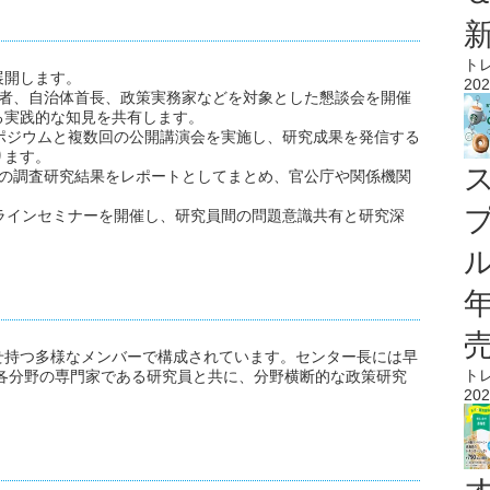
ト
展開します。
202
表者、自治体首長、政策実務家などを対象とした懇談会を開催
る実践的な知見を共有します。
ンポジウムと複数回の公開講演会を実施し、研究成果を発信する
ります。
での調査研究結果をレポートとしてまとめ、官公庁や関係機関
ンラインセミナーを開催し、研究員間の問題意識共有と研究深
ル
せ持つ多様なメンバーで構成されています。センター長には早
ト
各分野の専門家である研究員と共に、分野横断的な政策研究
202