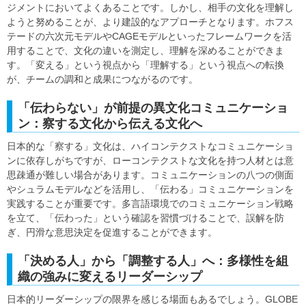
ジメントにおいてよくあることです。しかし、相手の文化を理解し
ようと努めることが、より建設的なアプローチとなります。ホフス
テードの六次元モデルやCAGEモデルといったフレームワークを活
用することで、文化の違いを測定し、理解を深めることができま
す。「変える」という視点から「理解する」という視点への転換
が、チームの調和と成果につながるのです。
「伝わらない」が前提の異文化コミュニケーショ
ン：察する文化から伝える文化へ
日本的な「察する」文化は、ハイコンテクストなコミュニケーショ
ンに依存しがちですが、ローコンテクストな文化を持つ人材とは意
思疎通が難しい場合があります。コミュニケーションの八つの側面
やシュラムモデルなどを活用し、「伝わる」コミュニケーションを
実践することが重要です。多言語環境でのコミュニケーション戦略
を立て、「伝わった」という確認を習慣づけることで、誤解を防
ぎ、円滑な意思決定を促進することができます。
「決める人」から「調整する人」へ：多様性を組
織の強みに変えるリーダーシップ
日本的リーダーシップの限界を感じる場面もあるでしょう。GLOBE