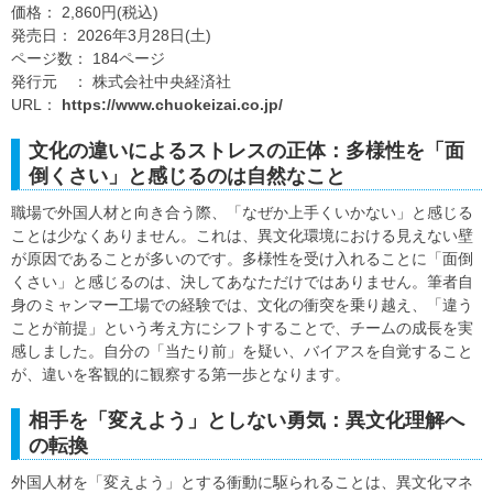
価格： 2,860円(税込)
発売日： 2026年3月28日(土)
ページ数： 184ページ
発行元 ： 株式会社中央経済社
URL：
https://www.chuokeizai.co.jp/
文化の違いによるストレスの正体：多様性を「面
倒くさい」と感じるのは自然なこと
職場で外国人材と向き合う際、「なぜか上手くいかない」と感じる
ことは少なくありません。これは、異文化環境における見えない壁
が原因であることが多いのです。多様性を受け入れることに「面倒
くさい」と感じるのは、決してあなただけではありません。筆者自
身のミャンマー工場での経験では、文化の衝突を乗り越え、「違う
ことが前提」という考え方にシフトすることで、チームの成長を実
感しました。自分の「当たり前」を疑い、バイアスを自覚すること
が、違いを客観的に観察する第一歩となります。
相手を「変えよう」としない勇気：異文化理解へ
の転換
外国人材を「変えよう」とする衝動に駆られることは、異文化マネ