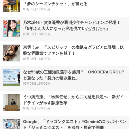
「夢のシーズンチケット」が当たる
08月05日 17時48分
乃木坂46・賀喜遥香が週刊少年チャンピオンに登場！
「5年ぶん大人になった私を見ていただけたら」
08月07日 18時00分
東雲うみ、「スピリッツ」の表紙＆グラビアに登場し妖
艶な雰囲気でファンを魅了！
08月03日 18時00分
なぜ59歳の三浦知良選手を起用？ ONODERA GROUP
と重なった「努力の積み重ね」
08月05日 16時00分
うつ病治療、「医師任せ」から共同意思決定へ 新ガイ
ドラインが示す診療改革
08月03日 17時25分
Google、「ドラゴンクエスト」×Geminiのコラボイベン
ト「ジェミニクエスト」を渋谷・原宿で開催