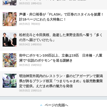
08月03日 18時42分
声優・井口裕香が「FLASH」で圧巻のスタイルを披露！
計18ページにわたる大特集に！
08月05日 7時00分
松村北斗と今田美桜、急逝した東野圭吾氏へ誓う「多く
の方へ届けていけたら」
08月04日 14時00分
街中にポケモン100匹以上、立像は19匹 日本橋・八重
洲で“伝説のポケモン”を巡る謎解き
08月05日 15時55分
明治神宮外苑内のレストラン・森のビアガーデンで新潟
県が誇るブランド枝豆「つまりちゃまめ」を販売数量限
定で提供。えだまめ県の魅力を発信
08月05日 15時51分
ページの先頭へ