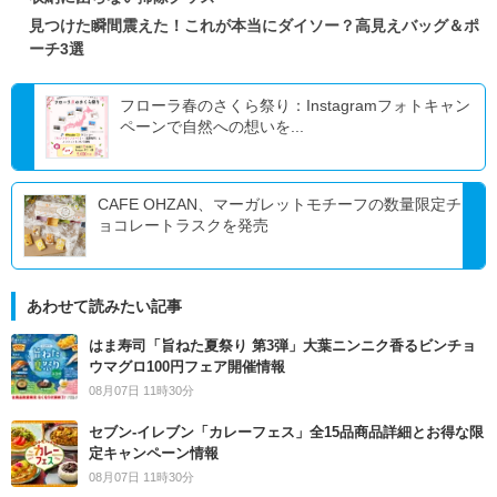
見つけた瞬間震えた！これが本当にダイソー？高見えバッグ＆ポ
ーチ3選
フローラ春のさくら祭り：Instagramフォトキャン
ペーンで自然への想いを...
CAFE OHZAN、マーガレットモチーフの数量限定チ
ョコレートラスクを発売
あわせて読みたい記事
はま寿司「旨ねた夏祭り 第3弾」大葉ニンニク香るビンチョ
ウマグロ100円フェア開催情報
08月07日 11時30分
セブン‐イレブン「カレーフェス」全15品商品詳細とお得な限
定キャンペーン情報
08月07日 11時30分