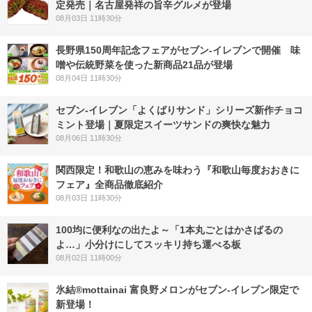
定発売｜名古屋発祥の旨辛グルメが登場
08月03日 11時30分
長野県150周年記念フェアがセブン-イレブンで開催 味
噌や伝統野菜を使った新商品21品が登場
08月04日 11時30分
セブン‐イレブン「よくばりサンド」シリーズ新作チョコ
ミント登場｜夏限定スイーツサンドの爽快な魅力
08月06日 11時30分
関西限定！和歌山の恵みを味わう『和歌山毎度おおきに
フェア』全商品徹底紹介
08月03日 11時30分
100均に便利なの出たよ～「1本丸ごとはかさばるの
よ…」小分けにしてスッキリ持ち運べる板
08月02日 11時00分
氷結®mottainai 富良野メロンがセブン‐イレブン限定で
新登場！