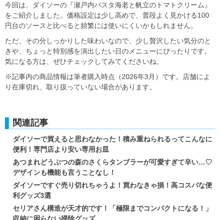
今回は、ダイソーの『瀬戸内パスタ海老と帆立のトマトクリーム』
をご紹介しました。価格設定は少し高めで、普段よく見かける100
円台のソースと比べると頻繁には使いにくいかもしれません。
ただ、その分しっかりした味わいなので、少し贅沢したい気分のと
きや、ちょっと特別感を演出したい日のメニューにぴったりです。
気になる方は、ぜひチェックしてみてくださいね。
※記事内の商品情報は筆者購入時点（2026年3月）です。店舗によ
り在庫切れ、取り扱っていない場合があります。
関連記事
ダイソーで買えると思わなかった！積み重ねられるってこんなに
便利！専門店より安い専用お皿
あつまれどうぶつの森のさくらタンブラーが可愛すぎて辛い…♡
デザインも機能も言うことなし！
ダイソーですぐ売り切れちゃうよ！買わなきゃ損！高コスパな便
利グッズ3選
セリアさん構造が天才的です！「極限までコンパクトになる！」
収納に困らない掃除グッズ