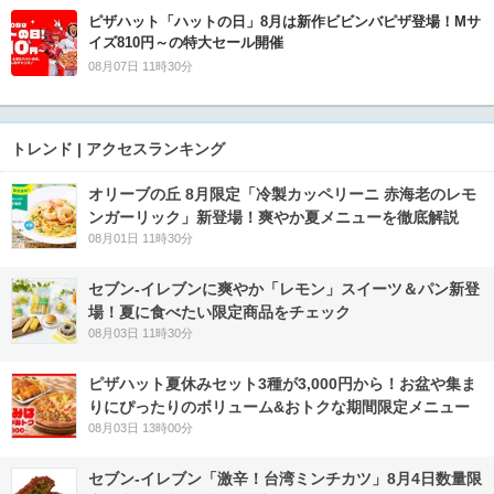
ピザハット「ハットの日」8月は新作ビビンバピザ登場！Mサ
イズ810円～の特大セール開催
08月07日 11時30分
トレンド | アクセスランキング
オリーブの丘 8月限定「冷製カッペリーニ 赤海老のレモ
ンガーリック」新登場！爽やか夏メニューを徹底解説
08月01日 11時30分
セブン‐イレブンに爽やか「レモン」スイーツ＆パン新登
場！夏に食べたい限定商品をチェック
08月03日 11時30分
ピザハット夏休みセット3種が3,000円から！お盆や集ま
りにぴったりのボリューム&おトクな期間限定メニュー
08月03日 13時00分
セブン-イレブン「激辛！台湾ミンチカツ」8月4日数量限