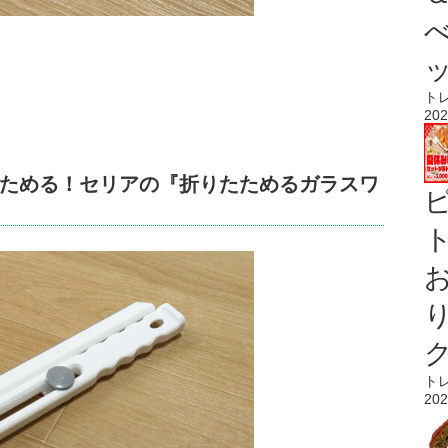
ト
202
ためる！セリアの『折りたためるガラスワ
ト
ト
202