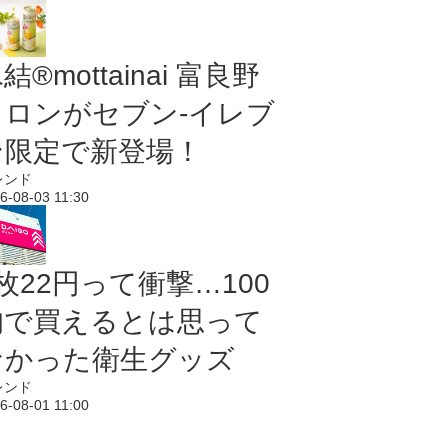
結®mottainai 富良野
メロンがセブン‐イレブ
ン限定で新登場！
レンド
6-08-03 11:30
枚22円って衝撃…100
均で買えるとは思って
なかった衛生グッズ
レンド
6-08-01 11:00