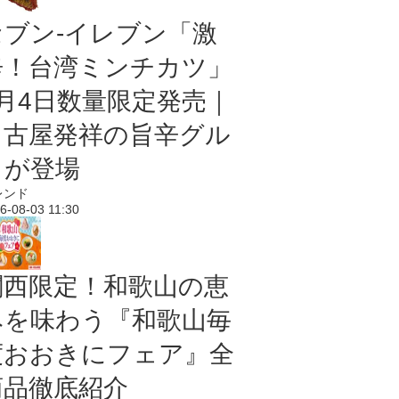
セブン-イレブン「激
辛！台湾ミンチカツ」
8月4日数量限定発売｜
名古屋発祥の旨辛グル
メが登場
レンド
6-08-03 11:30
関西限定！和歌山の恵
みを味わう『和歌山毎
度おおきにフェア』全
商品徹底紹介