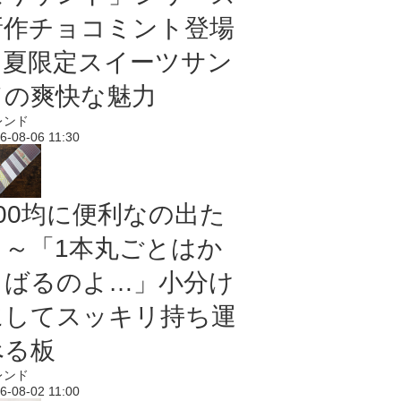
新作チョコミント登場
｜夏限定スイーツサン
ドの爽快な魅力
レンド
6-08-06 11:30
100均に便利なの出た
よ～「1本丸ごとはか
さばるのよ…」小分け
にしてスッキリ持ち運
べる板
レンド
6-08-02 11:00