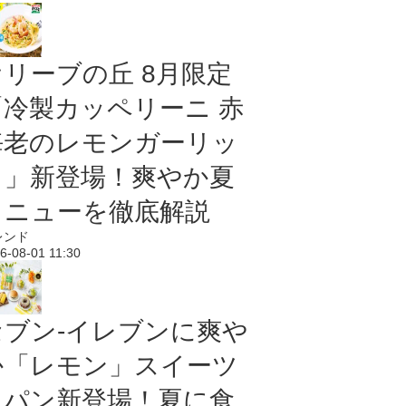
オリーブの丘 8月限定
「冷製カッペリーニ 赤
海老のレモンガーリッ
ク」新登場！爽やか夏
メニューを徹底解説
レンド
6-08-01 11:30
セブン‐イレブンに爽や
か「レモン」スイーツ
＆パン新登場！夏に食