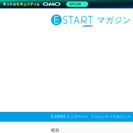
無料診断
マガジン
E START トップページ
>
トレンド
>
マガジン
総合