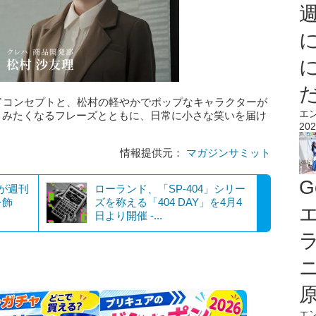
ンドコンセプトと、松村の軽やかでポップなキャラクターが
エ
さみたくなるフレーズとともに、日常に小さな笑いを届け
202
情報提供元：
マガジンサミット
G
ーが週刊
ローランド、「SP-404」シリー
を飾
ズを称える「404 DAY」を4月4
エ
日より開催 -...
エ