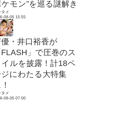
ポケモン”を巡る謎解き
ンタメ
6-08-05 15:55
声優・井口裕香が
「FLASH」で圧巻のス
タイルを披露！計18ペ
ージにわたる大特集
に！
ンタメ
6-08-05 07:00