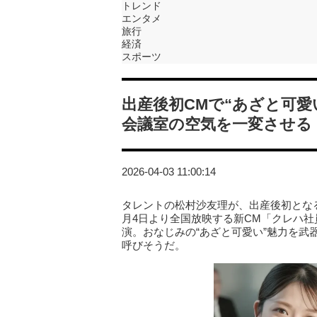
トレンド
エンタメ
旅行
経済
スポーツ
出産後初CMで“あざと可
会議室の空気を一変させる
2026-04-03 11:00:14
タレントの松村沙友理が、出産後初となる
月4日より全国放映する新CM「クレハ社
演。おなじみの“あざと可愛い”魅力を
呼びそうだ。