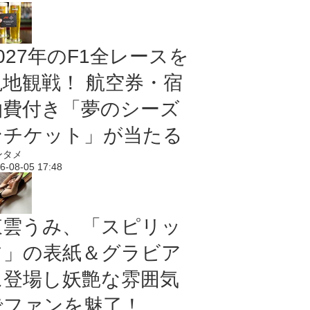
027年のF1全レースを
現地観戦！ 航空券・宿
泊費付き「夢のシーズ
ンチケット」が当たる
ンタメ
6-08-05 17:48
東雲うみ、「スピリッ
ツ」の表紙＆グラビア
に登場し妖艶な雰囲気
でファンを魅了！