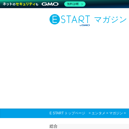
無料診断
マガジン
E START トップページ
>
エンタメ
>
マガジン
総合