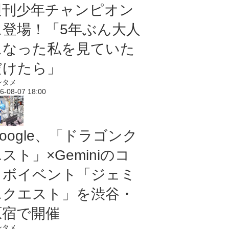
週刊少年チャンピオン
に登場！「5年ぶん大人
になった私を見ていた
だけたら」
ンタメ
6-08-07 18:00
oogle、「ドラゴンク
スト」×Geminiのコ
ラボイベント「ジェミ
ニクエスト」を渋谷・
原宿で開催
ンタメ