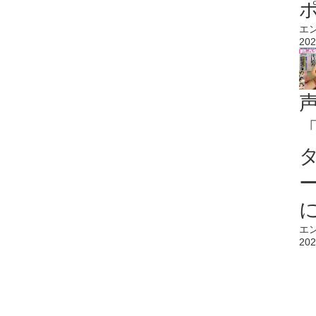
エ
202
エ
202