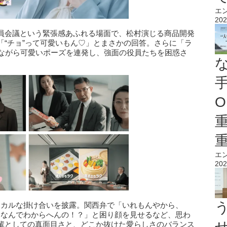
エ
202
員会議という緊張感あふれる場面で、松村演じる商品開発
「“チョ”って可愛いもん♡」とまさかの回答。さらに「ラ
りながら可愛いポーズを連発し、強面の役員たちを困惑さ
O
エ
202
コミカルな掛け合いを披露。関西弁で「いれもんやから、
、「なんでわからへんの！？」と困り顔を見せるなど、思わ
輩としての真面目さと、どこか抜けた愛らしさのバランス