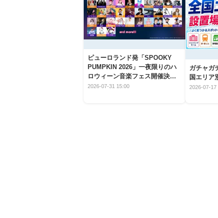
ピューロランド発「SPOOKY
PUMPKIN 2026」一夜限りのハ
ガチャガ
ロウィーン音楽フェス開催決
国エリア別
定！
2026-07-31 15:00
2026-07-17 