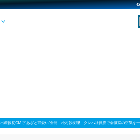
>
出産後初CMで“あざと可愛い”全開 松村沙友理、クレハ社員役で会議室の空気を