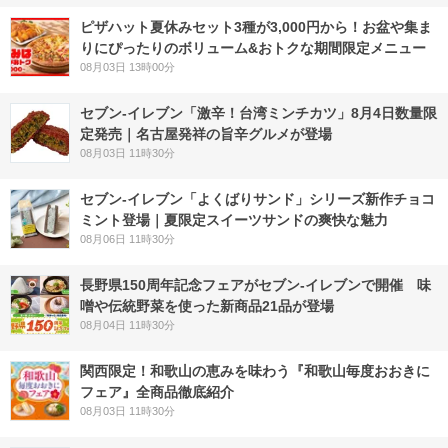
ピザハット夏休みセット3種が3,000円から！お盆や集ま
りにぴったりのボリューム&おトクな期間限定メニュー
08月03日 13時00分
セブン-イレブン「激辛！台湾ミンチカツ」8月4日数量限
定発売｜名古屋発祥の旨辛グルメが登場
08月03日 11時30分
セブン‐イレブン「よくばりサンド」シリーズ新作チョコ
ミント登場｜夏限定スイーツサンドの爽快な魅力
08月06日 11時30分
長野県150周年記念フェアがセブン-イレブンで開催 味
噌や伝統野菜を使った新商品21品が登場
08月04日 11時30分
関西限定！和歌山の恵みを味わう『和歌山毎度おおきに
フェア』全商品徹底紹介
08月03日 11時30分