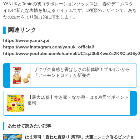
YANUKとTabioの初コラボレーションソックスは、春のデニムスタ
イルに新たな表情を加えるアイテムです。3種類のデザインで、あな
たの足元をより魅力的に演出します。
関連リンク
https://www.yanuk.jp/
https://www.instagram.com/yanuk_official/
https://www.youtube.com/channel/UC1qJ3b9KweZs2KXClaG6y
ザクザク食感と香ばしさの新体験！ブルボンから
「アーモンドロア」が新発売
【最大15倍】すき家・なか卯・はま寿司でポイント
爆増
あわせて読みたい記事
はま寿司「旨ねた夏祭り 第3弾」大葉ニンニク香るビンチョ