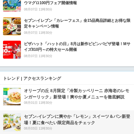
ウマグロ100円フェア開催情報
08月07日 11時30分
セブン‐イレブン「カレーフェス」全15品商品詳細とお得な限
定キャンペーン情報
08月07日 11時30分
ピザハット「ハットの日」8月は新作ビビンバピザ登場！Mサ
イズ810円～の特大セール開催
08月07日 11時30分
トレンド | アクセスランキング
オリーブの丘 8月限定「冷製カッペリーニ 赤海老のレモ
ンガーリック」新登場！爽やか夏メニューを徹底解説
08月01日 11時30分
セブン‐イレブンに爽やか「レモン」スイーツ＆パン新登
場！夏に食べたい限定商品をチェック
08月03日 11時30分