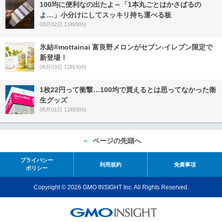
100均に便利なの出たよ～「1本丸ごとはかさばるの
よ…」小分けにしてスッキリ持ち運べる板
08月02日 11時00分
氷結®mottainai 富良野メロンがセブン‐イレブン限定で
新登場！
08月03日 11時30分
1枚22円って衝撃…100均で買えるとは思ってなかった衛
生グッズ
08月01日 11時00分
ページの先頭へ
プライバシー
利用規約
免責事項
ポリシー
Copyright © 2026 GMO INSIGHT Inc. All Rights Reserved.