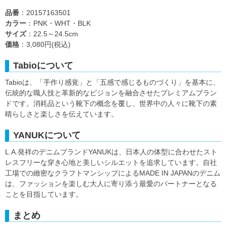
品番
：20157163501
カラー
：PNK・WHT・BLK
サイズ
：22.5～24.5cm
価格
：3,080円(税込)
Tabioについて
Tabioは、「手作り感覚」と「五感で感じるものづくり」を基本に、
伝統的な職人技と革新的なビジョンを融合させたプレミアムブラン
ドです。消耗品という靴下の概念を覆し、世界中の人々に靴下の素
晴らしさと楽しさを伝えています。
YANUKについて
L.A.発祥のデニムブランドYANUKは、日本人の体型に合わせたスト
レスフリーな穿き心地と美しいシルエットを追求しています。自社
工場での緻密なクラフトマンシップによるMADE IN JAPANのデニム
は、ファッションを楽しむ大人に寄り添う最愛のパートナーとなる
ことを目指しています。
まとめ