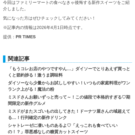
今回はファミリーマートの食べなきゃ後悔する新作スイーツをご紹
介しました。
気になった方はぜひチェックしてみてください！
※記事内の情報は2026年4月1日時点です。
提供：
PR TIMES
関連記事
「もうコレお店のやつですやん…」ダイソーでとりあえず買っと
くと節約捗る！激うま調味料
ダイソーなら少量からお試ししやすい！いつもの家庭料理がワン
ランク上がる！魔法の粉
ミスドさんお願いずっと売って～！この値段で本格的すぎる♡期
間限定の新作グルメ
ミスドがまたスゴいもの出してきた！ドーナツ屋さんの域超えて
る…！行列確定の新作ドリンク
シャトレーゼに凄いものあるよ♡「えっこれも食べていい
の！？」罪悪感なしの糖質カットスイーツ