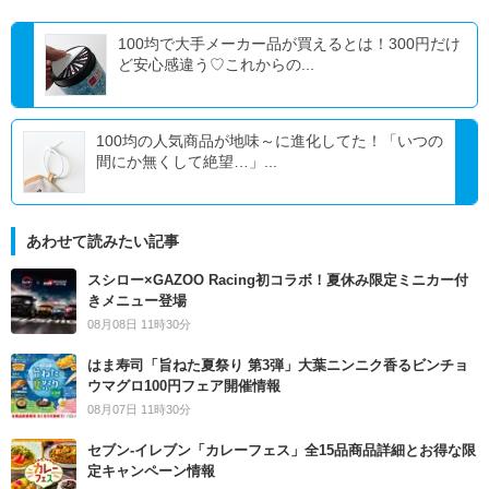
100均で大手メーカー品が買えるとは！300円だけ
ど安心感違う♡これからの...
100均の人気商品が地味～に進化してた！「いつの
間にか無くして絶望…」...
あわせて読みたい記事
スシロー×GAZOO Racing初コラボ！夏休み限定ミニカー付
きメニュー登場
08月08日 11時30分
はま寿司「旨ねた夏祭り 第3弾」大葉ニンニク香るビンチョ
ウマグロ100円フェア開催情報
08月07日 11時30分
セブン‐イレブン「カレーフェス」全15品商品詳細とお得な限
定キャンペーン情報