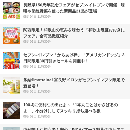
長野県150周年記念フェアがセブン-イレブンで開催 味
噌や伝統野菜を使った新商品21品が登場
08月04日 11時30分
関西限定！和歌山の恵みを味わう『和歌山毎度おおきに
フェア』全商品徹底紹介
08月03日 11時30分
セブン‐イレブン「からあげ棒」「アメリカンドッグ」3
日間限定30円引きセールを開催中！
08月07日 11時30分
氷結®mottainai 富良野メロンがセブン‐イレブン限定で
新登場！
08月03日 11時30分
100均に便利なの出たよ～「1本丸ごとはかさばるの
よ…」小分けにしてスッキリ持ち運べる板
08月02日 11時00分
虫が苦手な初心者も安心！PICA×アース製薬の虫ケアス