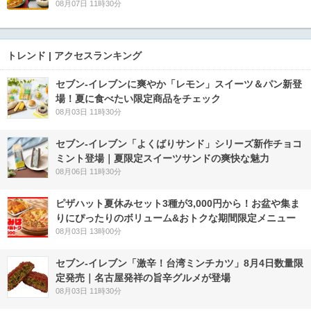
08月07日 11時30分
トレンド | アクセスランキング
セブン‐イレブンに爽やか「レモン」スイーツ＆パン新登
場！夏に食べたい限定商品をチェック
08月03日 11時30分
セブン‐イレブン「よくばりサンド」シリーズ新作チョコ
ミント登場｜夏限定スイーツサンドの爽快な魅力
08月06日 11時30分
ピザハット夏休みセット3種が3,000円から！お盆や集ま
りにぴったりのボリューム&おトクな期間限定メニュー
08月03日 13時00分
セブン-イレブン「激辛！台湾ミンチカツ」8月4日数量限
定発売｜名古屋発祥の旨辛グルメが登場
08月03日 11時30分