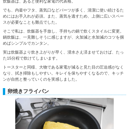
炊飯器は、あると便利な家電の代表格。
でも、内釜やフタ、蒸気口などパーツが多く、清潔に使い続けるた
めにはお手入れが必須。また、蒸気を逃すため、上側に広いスペー
スが必要なことも難点でした。
そこで私は、炊飯器を手放し、手持ちの鍋で炊くスタイルに変更。
鍋炊飯は、一見難しそうに感じますが、火加減と水加減のコツを掴
めばシンプルでカンタン。
実は炊飯器より炊き上がりが早く、浸水さえ済ませておけば、たっ
た15分程で炊けてしまいます。
トースターと同様、大物である家電が減ると見た目の圧迫感がなく
なり、拭き掃除もしやすい。キレイを保ちやすくなるので、キッチ
ンが自然と整っていくのを実感しました。
卵焼きフライパン