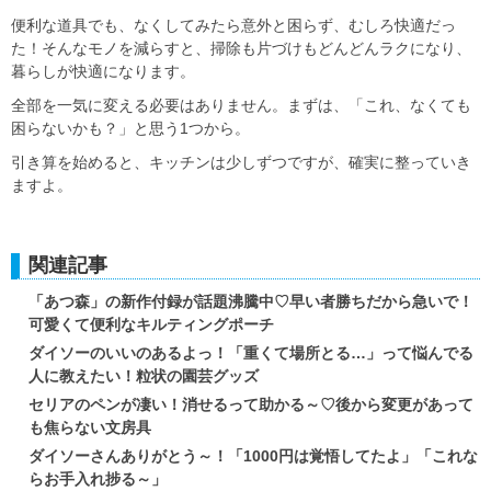
便利な道具でも、なくしてみたら意外と困らず、むしろ快適だっ
た！そんなモノを減らすと、掃除も片づけもどんどんラクになり、
暮らしが快適になります。
全部を一気に変える必要はありません。まずは、「これ、なくても
困らないかも？」と思う1つから。
引き算を始めると、キッチンは少しずつですが、確実に整っていき
ますよ。
関連記事
「あつ森」の新作付録が話題沸騰中♡早い者勝ちだから急いで！
可愛くて便利なキルティングポーチ
ダイソーのいいのあるよっ！「重くて場所とる…」って悩んでる
人に教えたい！粒状の園芸グッズ
セリアのペンが凄い！消せるって助かる～♡後から変更があって
も焦らない文房具
ダイソーさんありがとう～！「1000円は覚悟してたよ」「これな
らお手入れ捗る～」