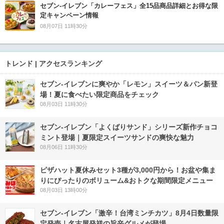
セブン‐イレブン「カレーフェス」全15品商品詳細とお得な限
定キャンペーン情報
08月07日 11時30分
トレンド | アクセスランキング
セブン‐イレブンに爽やか「レモン」スイーツ＆パン新登
場！夏に食べたい限定商品をチェック
08月03日 11時30分
セブン‐イレブン「よくばりサンド」シリーズ新作チョコ
ミント登場｜夏限定スイーツサンドの爽快な魅力
08月06日 11時30分
ピザハット夏休みセット3種が3,000円から！お盆や集ま
りにぴったりのボリューム&おトクな期間限定メニュー
08月03日 13時00分
セブン-イレブン「激辛！台湾ミンチカツ」8月4日数量限
定発売｜名古屋発祥の旨辛グルメが登場