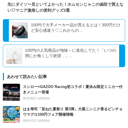
先にダイソー見といてよかった！ホムセンじゃこの値段で買えな
い♡マニア激推しの便利グッズ3選
100均で大手メーカー品が買えるとは！300円だけ
ど安心感違う♡これからの...
100均の人気商品が地味～に進化してた！「いつの
間にか無くして絶望…」...
あわせて読みたい記事
スシロー×GAZOO Racing初コラボ！夏休み限定ミニカー付
きメニュー登場
08月08日 11時30分
はま寿司「旨ねた夏祭り 第3弾」大葉ニンニク香るビンチョ
ウマグロ100円フェア開催情報
08月07日 11時30分