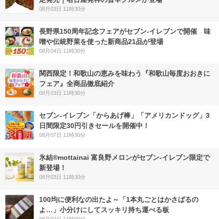
08月03日 11時30分
長野県150周年記念フェアがセブン-イレブンで開催 味
噌や伝統野菜を使った新商品21品が登場
08月04日 11時30分
関西限定！和歌山の恵みを味わう『和歌山毎度おおきに
フェア』全商品徹底紹介
08月03日 11時30分
セブン‐イレブン「からあげ棒」「アメリカンドッグ」3
日間限定30円引きセールを開催中！
08月07日 11時30分
氷結®mottainai 富良野メロンがセブン‐イレブン限定で
新登場！
08月03日 11時30分
100均に便利なの出たよ～「1本丸ごとはかさばるの
よ…」小分けにしてスッキリ持ち運べる板