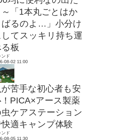
よ～「1本丸ごとはか
さばるのよ…」小分け
にしてスッキリ持ち運
べる板
レンド
6-08-02 11:00
虫が苦手な初心者も安
！PICA×アース製薬
の虫ケアステーション
で快適キャンプ体験
レンド
6-08-05 11:30