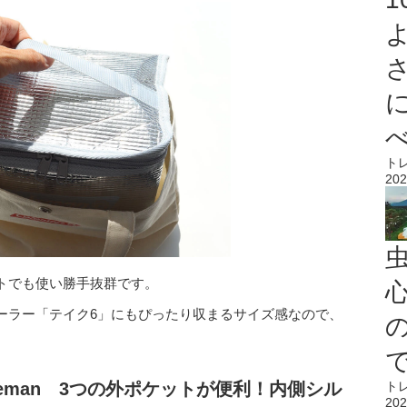
ト
202
トでも使い勝手抜群です。
心
ーラー「テイク6」にもぴったり収まるサイズ感なので、
ト
leman 3つの外ポケットが便利！内側シル
202