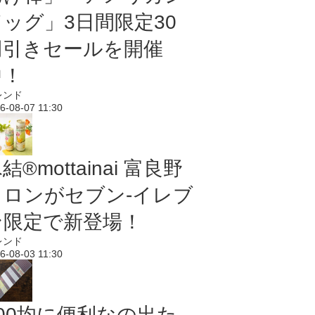
ドッグ」3日間限定30
円引きセールを開催
中！
レンド
6-08-07 11:30
結®mottainai 富良野
メロンがセブン‐イレブ
ン限定で新登場！
レンド
6-08-03 11:30
100均に便利なの出た