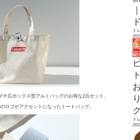
ト
202
ト
マチ広ボックス型アルミバッグのお得な2点セット。
anのロゴがアクセントになったトートバッグ。
ト
202