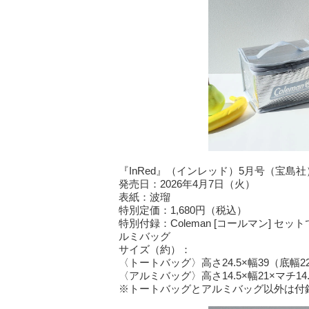
『InRed』（インレッド）5月号（宝島社
発売日：2026年4月7日（火）
表紙：波瑠
特別定価：1,680円（税込）
特別付録：Coleman [コールマン]
ルミバッグ
サイズ（約）：
〈トートバッグ〉高さ24.5×幅39（底幅22
〈アルミバッグ〉高さ14.5×幅21×マチ14.
※トートバッグとアルミバッグ以外は付