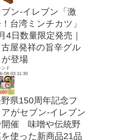
セブン-イレブン「激
辛！台湾ミンチカツ」
8月4日数量限定発売｜
名古屋発祥の旨辛グル
メが登場
レンド
6-08-03 11:30
長野県150周年記念フ
ェアがセブン-イレブン
で開催 味噌や伝統野
菜を使った新商品21品