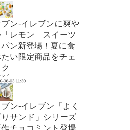
セブン‐イレブンに爽や
か「レモン」スイーツ
＆パン新登場！夏に食
べたい限定商品をチェ
ック
レンド
6-08-03 11:30
セブン‐イレブン「よく
ばりサンド」シリーズ
新作チョコミント登場