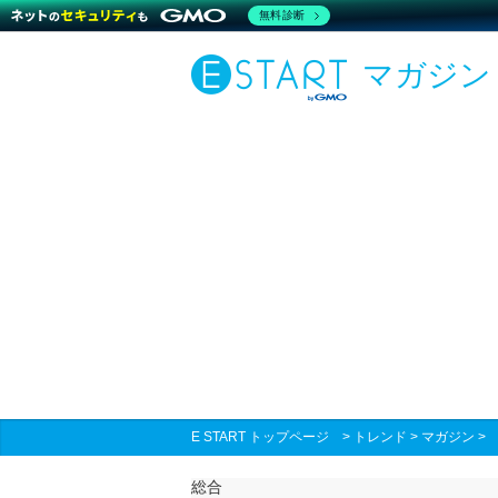
無料診断
マガジン
E START トップページ
>
トレンド
>
マガジン
総合