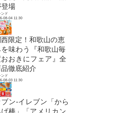
が登場
レンド
6-08-04 11:30
関西限定！和歌山の恵
みを味わう『和歌山毎
度おおきにフェア』全
商品徹底紹介
レンド
6-08-03 11:30
セブン‐イレブン「から
あげ棒」「アメリカン