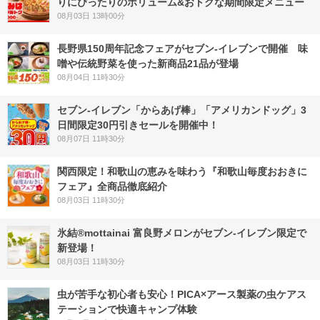
りにぴったりのボリューム&おトクな期間限定メニュー
08月03日 13時00分
長野県150周年記念フェアがセブン-イレブンで開催 味
噌や伝統野菜を使った新商品21品が登場
08月04日 11時30分
セブン‐イレブン「からあげ棒」「アメリカンドッグ」3
日間限定30円引きセールを開催中！
08月07日 11時30分
関西限定！和歌山の恵みを味わう『和歌山毎度おおきに
フェア』全商品徹底紹介
08月03日 11時30分
氷結®mottainai 富良野メロンがセブン‐イレブン限定で
新登場！
08月03日 11時30分
虫が苦手な初心者も安心！PICA×アース製薬の虫ケアス
テーションで快適キャンプ体験