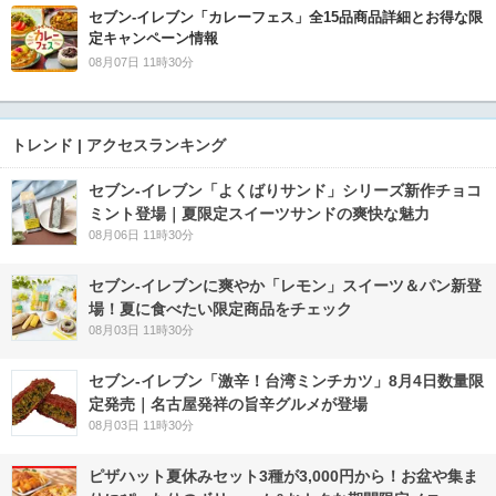
セブン‐イレブン「カレーフェス」全15品商品詳細とお得な限
定キャンペーン情報
08月07日 11時30分
トレンド | アクセスランキング
セブン‐イレブン「よくばりサンド」シリーズ新作チョコ
ミント登場｜夏限定スイーツサンドの爽快な魅力
08月06日 11時30分
セブン‐イレブンに爽やか「レモン」スイーツ＆パン新登
場！夏に食べたい限定商品をチェック
08月03日 11時30分
セブン-イレブン「激辛！台湾ミンチカツ」8月4日数量限
定発売｜名古屋発祥の旨辛グルメが登場
08月03日 11時30分
ピザハット夏休みセット3種が3,000円から！お盆や集ま