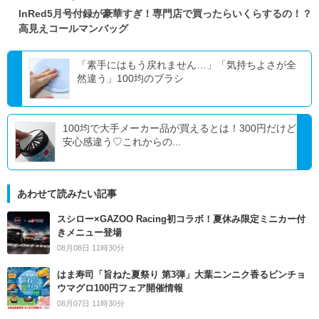
InRed5月号付録が豪華すぎ！専門店で買ったらいくらするの！？
高見えコールマンバッグ
「素手にはもう戻れません…」「気持ちよさが全
然違う」100均のブラシ
100均で大手メーカー品が買えるとは！300円だけど
安心感違う♡これからの...
あわせて読みたい記事
スシロー×GAZOO Racing初コラボ！夏休み限定ミニカー付
きメニュー登場
08月08日 11時30分
はま寿司「旨ねた夏祭り 第3弾」大葉ニンニク香るビンチョ
ウマグロ100円フェア開催情報
08月07日 11時30分