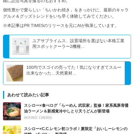
緒に記念写真を撮るのもおすすめ。
個性豊かで愛らしい「ちいかわ焼き」をきっかけに、最新のキャラ
グルメ＆グッズトレンドをいち早く体験してみてください。
※本記事はPR TIMESのリリースを元にAIが執筆しています。
ユアサプライムス、設置場所を選ばない本格工業
用スポットクーラー2機種...
100均でスゴイの売ってた！気になりすぎてスルー
出来なかった…天然素材...
あわせて読みたい記事
スシロー×食べログ「らーめん 武双家」監修！家系風豚骨醤
油ラーメン＆新感覚冷やしとり天うどんが新登場
08月09日 11時30分
スシロー×C.C.レモン初コラボ！夏限定「おいしーレモンの