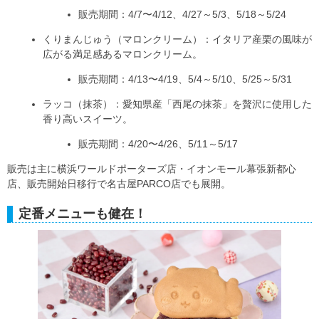
販売期間：4/7〜4/12、4/27～5/3、5/18～5/24
くりまんじゅう（マロンクリーム）：イタリア産栗の風味が
広がる満足感あるマロンクリーム。
販売期間：4/13〜4/19、5/4～5/10、5/25～5/31
ラッコ（抹茶）：愛知県産「西尾の抹茶」を贅沢に使用した
香り高いスイーツ。
販売期間：4/20〜4/26、5/11～5/17
販売は主に横浜ワールドポーターズ店・イオンモール幕張新都心
店、販売開始日移行で名古屋PARCO店でも展開。
定番メニューも健在！