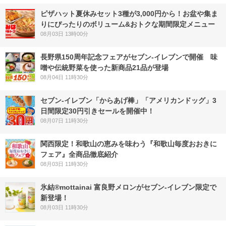
ピザハット夏休みセット3種が3,000円から！お盆や集ま
りにぴったりのボリューム&おトクな期間限定メニュー
08月03日 13時00分
長野県150周年記念フェアがセブン-イレブンで開催 味
噌や伝統野菜を使った新商品21品が登場
08月04日 11時30分
セブン‐イレブン「からあげ棒」「アメリカンドッグ」3
日間限定30円引きセールを開催中！
08月07日 11時30分
関西限定！和歌山の恵みを味わう『和歌山毎度おおきに
フェア』全商品徹底紹介
08月03日 11時30分
氷結®mottainai 富良野メロンがセブン‐イレブン限定で
新登場！
08月03日 11時30分