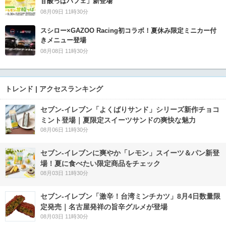
甘酸っぱパフェ」新登場
08月09日 11時30分
スシロー×GAZOO Racing初コラボ！夏休み限定ミニカー付
きメニュー登場
08月08日 11時30分
トレンド | アクセスランキング
セブン‐イレブン「よくばりサンド」シリーズ新作チョコ
ミント登場｜夏限定スイーツサンドの爽快な魅力
08月06日 11時30分
セブン‐イレブンに爽やか「レモン」スイーツ＆パン新登
場！夏に食べたい限定商品をチェック
08月03日 11時30分
セブン-イレブン「激辛！台湾ミンチカツ」8月4日数量限
定発売｜名古屋発祥の旨辛グルメが登場
08月03日 11時30分