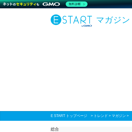
無料診断
マガジン
E START トップページ
>
トレンド
>
マガジン
総合