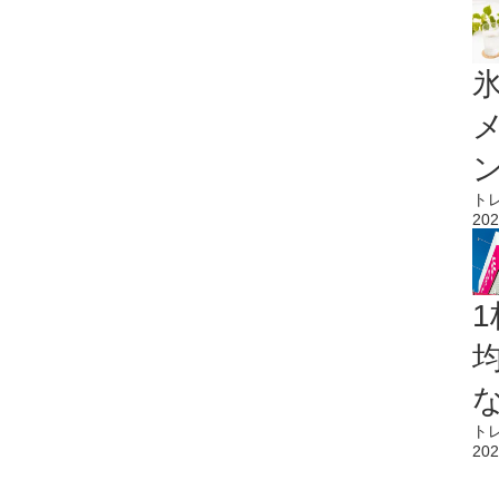
氷
ト
202
1
ト
202