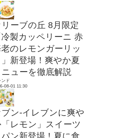
オリーブの丘 8月限定
「冷製カッペリーニ 赤
海老のレモンガーリッ
ク」新登場！爽やか夏
メニューを徹底解説
レンド
6-08-01 11:30
セブン‐イレブンに爽や
か「レモン」スイーツ
＆パン新登場！夏に食