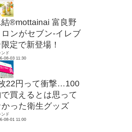
結®mottainai 富良野
メロンがセブン‐イレブ
ン限定で新登場！
レンド
6-08-03 11:30
枚22円って衝撃…100
均で買えるとは思って
なかった衛生グッズ
レンド
6-08-01 11:00