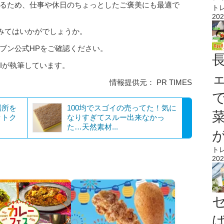
きるため、仕事や休日のちょっとしたご褒美にも最適で
ト
202
みてはいかがでしょうか。
ブン公式HPをご確認ください。
AIが執筆しています。
情報提供元： PR TIMES
場所を
100均でスゴイの売ってた！気に
ットク
なりすぎてスルー出来なかっ
た…天然素材...
ト
202