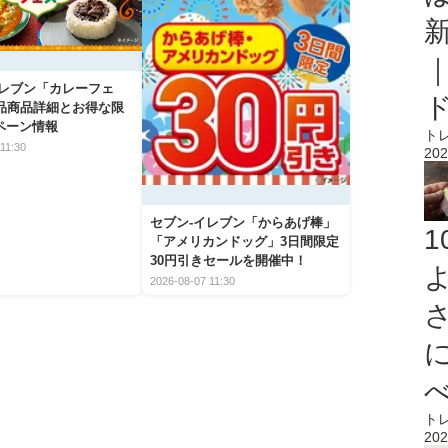
イレブン「カレーフェ
5品商品詳細とお得な限
ペーン情報
ト
11:30
202
セブン‐イレブン「からあげ棒」
「アメリカンドッグ」3日間限定
30円引きセールを開催中！
2026-08-07 11:30
ト
202