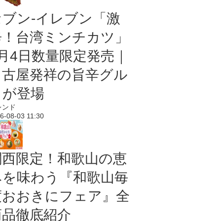
セブン-イレブン「激
辛！台湾ミンチカツ」
8月4日数量限定発売｜
名古屋発祥の旨辛グル
メが登場
レンド
6-08-03 11:30
関西限定！和歌山の恵
みを味わう『和歌山毎
度おおきにフェア』全
商品徹底紹介