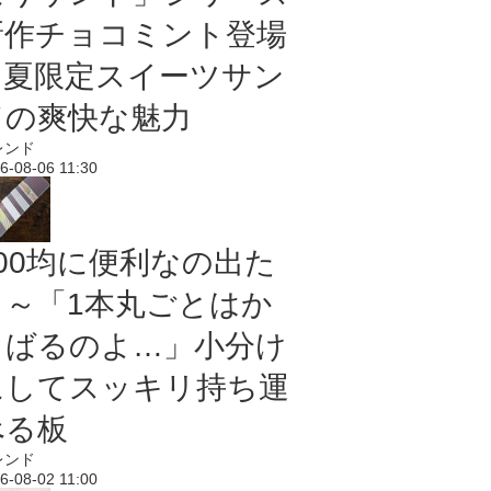
新作チョコミント登場
｜夏限定スイーツサン
ドの爽快な魅力
レンド
6-08-06 11:30
100均に便利なの出た
よ～「1本丸ごとはか
さばるのよ…」小分け
にしてスッキリ持ち運
べる板
レンド
6-08-02 11:00