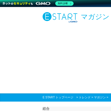
無料診断
マガジン
E START トップページ
>
トレンド
>
マガジン
総合