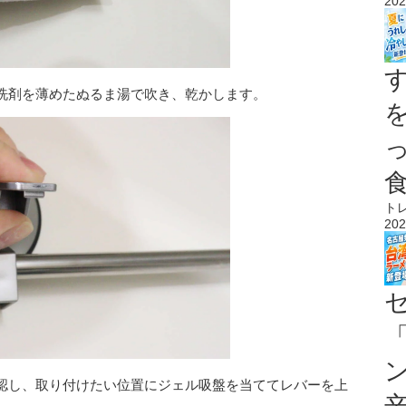
202
洗剤を薄めたぬるま湯で吹き、乾かします。
ト
202
認し、取り付けたい位置にジェル吸盤を当ててレバーを上