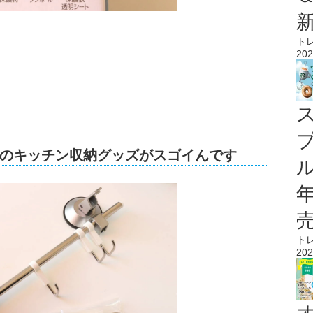
ク
ト
202
のキッチン収納グッズがスゴイんです
ル
ト
202