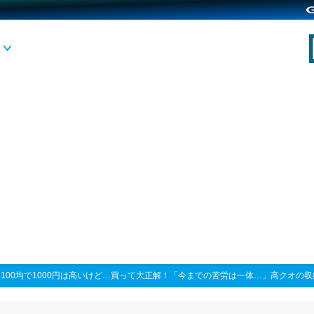
>
100均で1000円は高いけど…買って大正解！「今までの苦労は一体…」高クオの