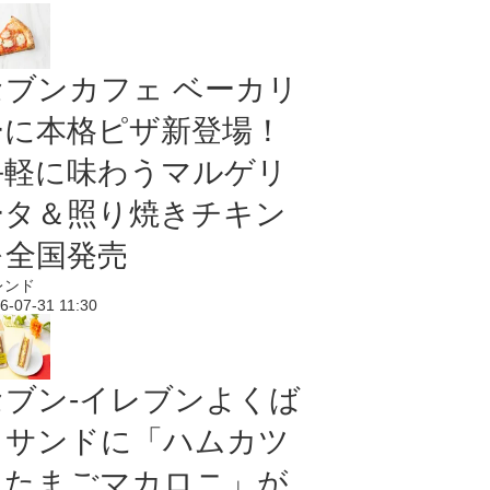
セブンカフェ ベーカリ
ーに本格ピザ新登場！
手軽に味わうマルゲリ
ータ＆照り焼きチキン
を全国発売
レンド
6-07-31 11:30
セブン‐イレブンよくば
りサンドに「ハムカツ
＆たまごマカロニ」が