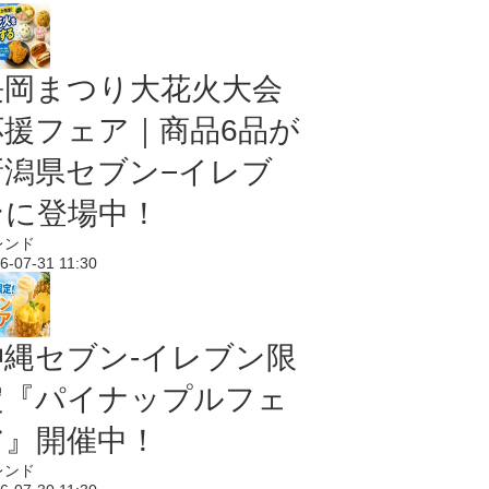
長岡まつり大花火大会
応援フェア｜商品6品が
新潟県セブン−イレブ
ンに登場中！
レンド
6-07-31 11:30
沖縄セブン‐イレブン限
定『パイナップルフェ
ア』開催中！
レンド