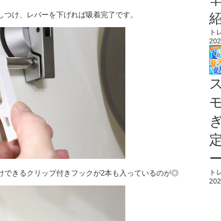
しつけ、レバーを下げれば吸着完了です。
ト
202
ト
けできるクリップ付きフックが2本も入っているのが◎
202