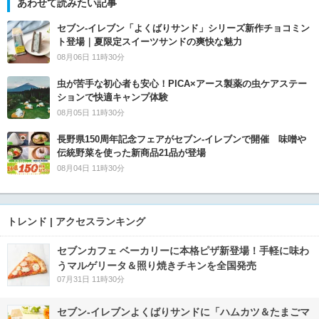
あわせて読みたい記事
セブン‐イレブン「よくばりサンド」シリーズ新作チョコミン
ト登場｜夏限定スイーツサンドの爽快な魅力
08月06日 11時30分
虫が苦手な初心者も安心！PICA×アース製薬の虫ケアステー
ションで快適キャンプ体験
08月05日 11時30分
長野県150周年記念フェアがセブン-イレブンで開催 味噌や
伝統野菜を使った新商品21品が登場
08月04日 11時30分
トレンド | アクセスランキング
セブンカフェ ベーカリーに本格ピザ新登場！手軽に味わ
うマルゲリータ＆照り焼きチキンを全国発売
07月31日 11時30分
セブン‐イレブンよくばりサンドに「ハムカツ＆たまごマ