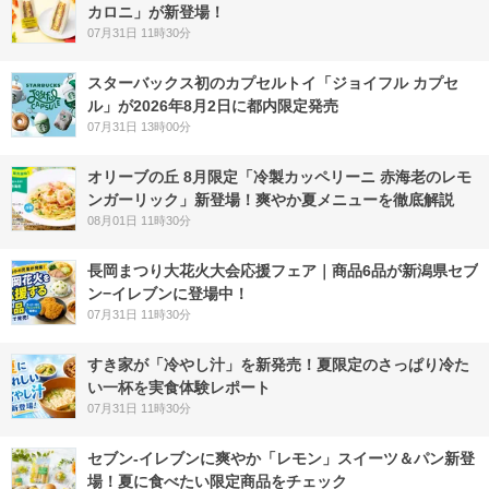
カロニ」が新登場！
07月31日 11時30分
スターバックス初のカプセルトイ「ジョイフル カプセ
ル」が2026年8月2日に都内限定発売
07月31日 13時00分
オリーブの丘 8月限定「冷製カッペリーニ 赤海老のレモ
ンガーリック」新登場！爽やか夏メニューを徹底解説
08月01日 11時30分
長岡まつり大花火大会応援フェア｜商品6品が新潟県セブ
ン−イレブンに登場中！
07月31日 11時30分
すき家が「冷やし汁」を新発売！夏限定のさっぱり冷た
い一杯を実食体験レポート
07月31日 11時30分
セブン‐イレブンに爽やか「レモン」スイーツ＆パン新登
場！夏に食べたい限定商品をチェック