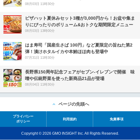
08月03日 11時30分
ピザハット夏休みセット3種が3,000円から！お盆や集ま
りにぴったりのボリューム&おトクな期間限定メニュー
08月03日 13時00分
はま寿司「国産生さば 100円」など夏限定の旨ねた第2
弾！漬けホタルイカや本鮪ほほ肉も登場中
07月31日 11時30分
長野県150周年記念フェアがセブン-イレブンで開催 味
噌や伝統野菜を使った新商品21品が登場
08月04日 11時30分
ページの先頭へ
プライバシー
利用規約
免責事項
ポリシー
Copyright © 2026 GMO INSIGHT Inc. All Rights Reserved.