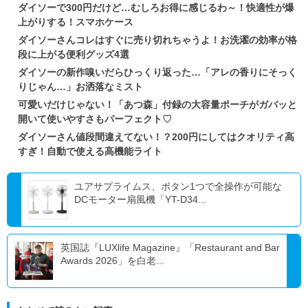
ダイソーで300円だけど…むしろお得に感じるわ～！快適性が爆
上がりする！スマホケース
ダイソーさんコレはすぐに売り切れちゃうよ！お洗濯の効率が格
段に上がる便利グッズ4選
ダイソーの新作嗅いだらひっくり返った…「アレの香りにそっく
りじゃん…」お洒落なミスト
可愛いだけじゃない！「あつ森」付録の大容量ポーチがガバッと
開いて使いやすさもパーフェクト♡
ダイソーさん値段間違えてない！？200円にしてはクオリティ高
すぎ！自動で使える高機能ライト
ユアサプライムス、ボタン1つで全操作が可能な
DCモーター扇風機「YT-D34...
英国誌『LUXlife Magazine』「Restaurant and Bar
Awards 2026」を白老...