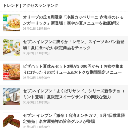
トレンド | アクセスランキング
オリーブの丘 8月限定「冷製カッペリーニ 赤海老のレモ
ンガーリック」新登場！爽やか夏メニューを徹底解説
08月01日 11時30分
セブン‐イレブンに爽やか「レモン」スイーツ＆パン新登
場！夏に食べたい限定商品をチェック
08月03日 11時30分
ピザハット夏休みセット3種が3,000円から！お盆や集ま
りにぴったりのボリューム&おトクな期間限定メニュー
08月03日 13時00分
セブン‐イレブン「よくばりサンド」シリーズ新作チョコ
ミント登場｜夏限定スイーツサンドの爽快な魅力
08月06日 11時30分
セブン-イレブン「激辛！台湾ミンチカツ」8月4日数量限
定発売｜名古屋発祥の旨辛グルメが登場
08月03日 11時30分