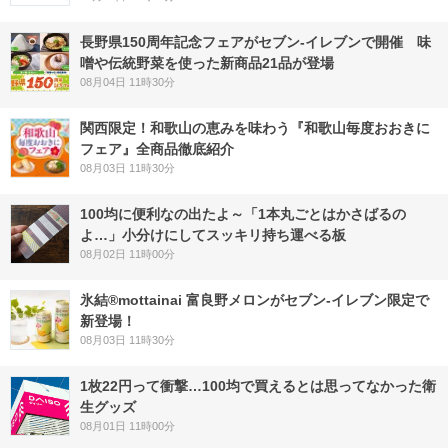
長野県150周年記念フェアがセブン-イレブンで開催 味
噌や伝統野菜を使った新商品21品が登場
08月04日 11時30分
関西限定！和歌山の恵みを味わう『和歌山毎度おおきに
フェア』全商品徹底紹介
08月03日 11時30分
100均に便利なの出たよ～「1本丸ごとはかさばるの
よ…」小分けにしてスッキリ持ち運べる板
08月02日 11時00分
氷結®mottainai 富良野メロンがセブン‐イレブン限定で
新登場！
08月03日 11時30分
1枚22円って衝撃…100均で買えるとは思ってなかった衛
生グッズ
08月01日 11時00分