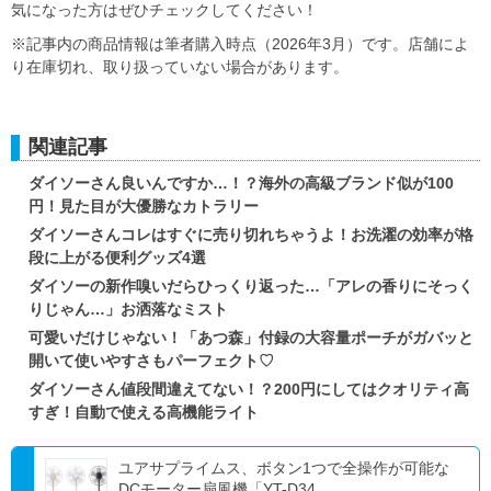
気になった方はぜひチェックしてください！
※記事内の商品情報は筆者購入時点（2026年3月）です。店舗によ
り在庫切れ、取り扱っていない場合があります。
関連記事
ダイソーさん良いんですか…！？海外の高級ブランド似が100
円！見た目が大優勝なカトラリー
ダイソーさんコレはすぐに売り切れちゃうよ！お洗濯の効率が格
段に上がる便利グッズ4選
ダイソーの新作嗅いだらひっくり返った…「アレの香りにそっく
りじゃん…」お洒落なミスト
可愛いだけじゃない！「あつ森」付録の大容量ポーチがガバッと
開いて使いやすさもパーフェクト♡
ダイソーさん値段間違えてない！？200円にしてはクオリティ高
すぎ！自動で使える高機能ライト
ユアサプライムス、ボタン1つで全操作が可能な
DCモーター扇風機「YT-D34...