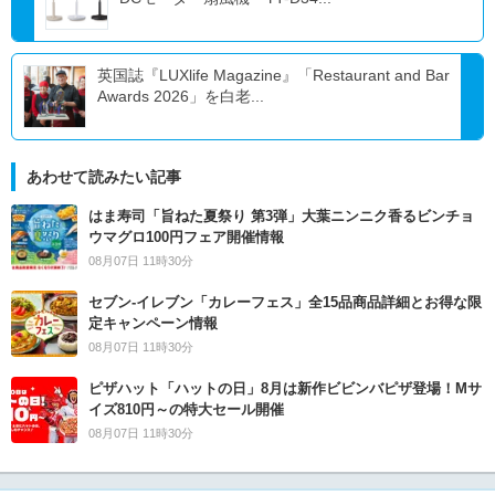
英国誌『LUXlife Magazine』「Restaurant and Bar
Awards 2026」を白老...
あわせて読みたい記事
はま寿司「旨ねた夏祭り 第3弾」大葉ニンニク香るビンチョ
ウマグロ100円フェア開催情報
08月07日 11時30分
セブン‐イレブン「カレーフェス」全15品商品詳細とお得な限
定キャンペーン情報
08月07日 11時30分
ピザハット「ハットの日」8月は新作ビビンバピザ登場！Mサ
イズ810円～の特大セール開催
08月07日 11時30分