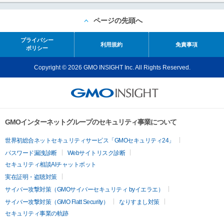
ページの先頭へ
プライバシー
利用規約
免責事項
ポリシー
Copyright © 2026 GMO INSIGHT Inc. All Rights Reserved.
GMOインターネットグループのセキュリティ事業について
世界初総合ネットセキュリティサービス「GMOセキュリティ24」
パスワード漏洩診断
Webサイトリスク診断
セキュリティ相談AIチャットボット
実在証明・盗聴対策
サイバー攻撃対策（GMOサイバーセキュリティ byイエラエ）
サイバー攻撃対策（GMO Flatt Security）
なりすまし対策
セキュリティ事業の軌跡