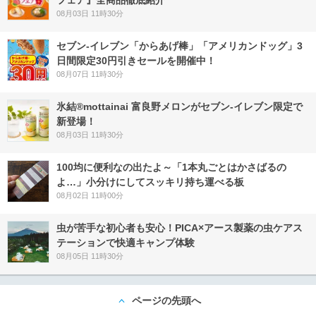
フェア』全商品徹底紹介
08月03日 11時30分
セブン‐イレブン「からあげ棒」「アメリカンドッグ」3
日間限定30円引きセールを開催中！
08月07日 11時30分
氷結®mottainai 富良野メロンがセブン‐イレブン限定で
新登場！
08月03日 11時30分
100均に便利なの出たよ～「1本丸ごとはかさばるの
よ…」小分けにしてスッキリ持ち運べる板
08月02日 11時00分
虫が苦手な初心者も安心！PICA×アース製薬の虫ケアス
テーションで快適キャンプ体験
08月05日 11時30分
ページの先頭へ