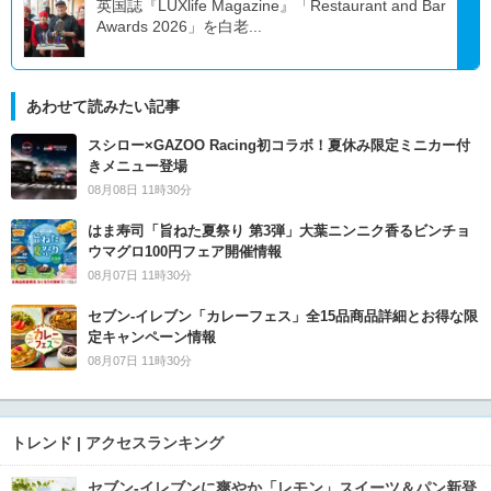
英国誌『LUXlife Magazine』「Restaurant and Bar
Awards 2026」を白老...
あわせて読みたい記事
スシロー×GAZOO Racing初コラボ！夏休み限定ミニカー付
きメニュー登場
08月08日 11時30分
はま寿司「旨ねた夏祭り 第3弾」大葉ニンニク香るビンチョ
ウマグロ100円フェア開催情報
08月07日 11時30分
セブン‐イレブン「カレーフェス」全15品商品詳細とお得な限
定キャンペーン情報
08月07日 11時30分
トレンド | アクセスランキング
セブン‐イレブンに爽やか「レモン」スイーツ＆パン新登