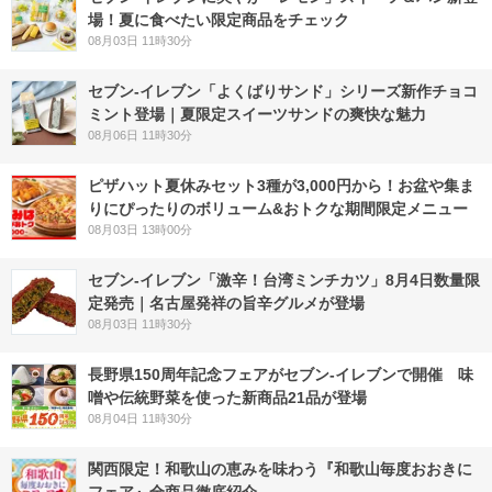
場！夏に食べたい限定商品をチェック
08月03日 11時30分
セブン‐イレブン「よくばりサンド」シリーズ新作チョコ
ミント登場｜夏限定スイーツサンドの爽快な魅力
08月06日 11時30分
ピザハット夏休みセット3種が3,000円から！お盆や集ま
りにぴったりのボリューム&おトクな期間限定メニュー
08月03日 13時00分
セブン-イレブン「激辛！台湾ミンチカツ」8月4日数量限
定発売｜名古屋発祥の旨辛グルメが登場
08月03日 11時30分
長野県150周年記念フェアがセブン-イレブンで開催 味
噌や伝統野菜を使った新商品21品が登場
08月04日 11時30分
関西限定！和歌山の恵みを味わう『和歌山毎度おおきに