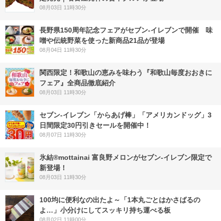
08月03日 11時30分
長野県150周年記念フェアがセブン-イレブンで開催 味
噌や伝統野菜を使った新商品21品が登場
08月04日 11時30分
関西限定！和歌山の恵みを味わう『和歌山毎度おおきに
フェア』全商品徹底紹介
08月03日 11時30分
セブン‐イレブン「からあげ棒」「アメリカンドッグ」3
日間限定30円引きセールを開催中！
08月07日 11時30分
氷結®mottainai 富良野メロンがセブン‐イレブン限定で
新登場！
08月03日 11時30分
100均に便利なの出たよ～「1本丸ごとはかさばるの
よ…」小分けにしてスッキリ持ち運べる板
08月02日 11時00分