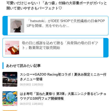
可愛いだけじゃない！「あつ森」付録の大容量ポーチがガバッと
開いて使いやすさもパーフェクト♡
「hatsutoki」がIDEE SHOPで天然繊維の日傘POP
UPを開催、光をやわらか...
母の日に感謝を込めて贈る「烏骨鶏の母の日ギフ
ト」数量限定で販売開始
あわせて読みたい記事
スシロー×GAZOO Racing初コラボ！夏休み限定ミニカー付
きメニュー登場
08月08日 11時30分
はま寿司「旨ねた夏祭り 第3弾」大葉ニンニク香るビンチョ
ウマグロ100円フェア開催情報
08月07日 11時30分