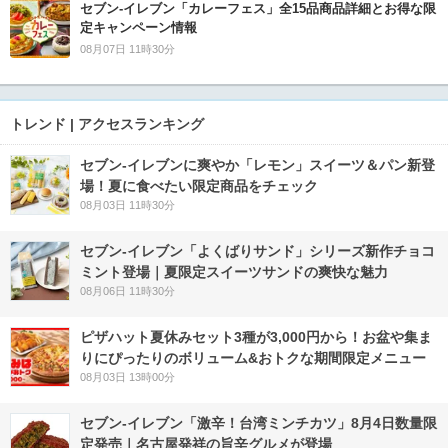
セブン‐イレブン「カレーフェス」全15品商品詳細とお得な限
定キャンペーン情報
08月07日 11時30分
トレンド | アクセスランキング
セブン‐イレブンに爽やか「レモン」スイーツ＆パン新登
場！夏に食べたい限定商品をチェック
08月03日 11時30分
セブン‐イレブン「よくばりサンド」シリーズ新作チョコ
ミント登場｜夏限定スイーツサンドの爽快な魅力
08月06日 11時30分
ピザハット夏休みセット3種が3,000円から！お盆や集ま
りにぴったりのボリューム&おトクな期間限定メニュー
08月03日 13時00分
セブン-イレブン「激辛！台湾ミンチカツ」8月4日数量限
定発売｜名古屋発祥の旨辛グルメが登場