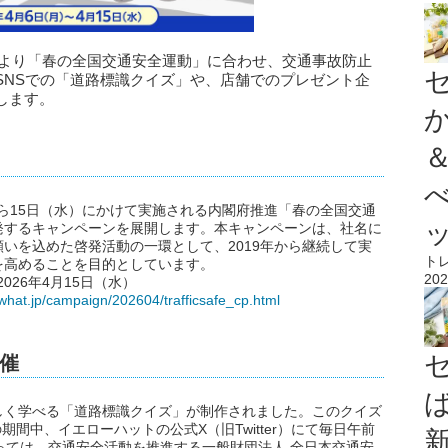
月）より「春の全国交通安全運動」に合わせ、交通事故防止
SNSでの「道路標識クイズ」や、店舗でのプレゼント企
します。
から15日（水）にかけて実施される内閣府推進「春の全国交通
発するキャンペーンを展開します。本キャンペーンは、社名に
いを込めた啓発活動の一環として、2019年から継続して実
ト
を高めることを目的としています。
202
026年4月15日（水）
owhat.jp/campaign/202604/trafficsafe_cp.html
開催
しく学べる「道路標識クイズ」が制作されました。このクイズ
期間中、イエローハットの公式X（旧Twitter）にて毎日午前
っては、交通安全活動を推進する一般財団法人 全日本交通安