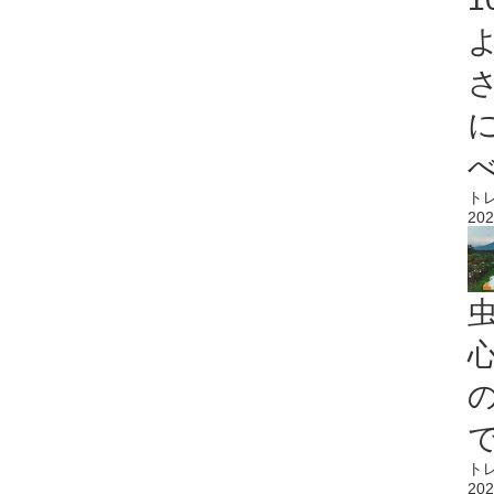
ト
202
心
ト
202