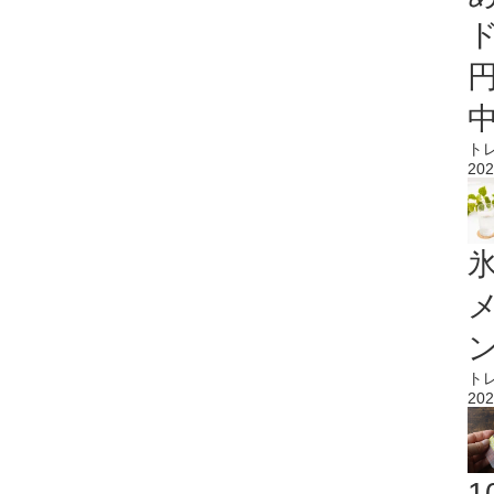
ト
202
氷
ト
202