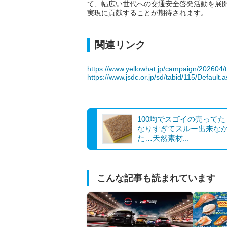
て、幅広い世代への交通安全啓発活動を展
実現に貢献することが期待されます。
関連リンク
https://www.yellowhat.jp/campaign/202604/t
https://www.jsdc.or.jp/sd/tabid/115/Default.
100均でスゴイの売って
なりすぎてスルー出来な
た…天然素材...
こんな記事も読まれています