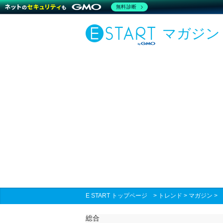
無料診断
マガジン
E START トップページ
>
トレンド
>
マガジン
総合