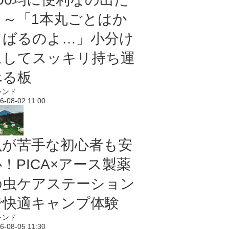
よ～「1本丸ごとはか
さばるのよ…」小分け
にしてスッキリ持ち運
べる板
レンド
6-08-02 11:00
虫が苦手な初心者も安
！PICA×アース製薬
の虫ケアステーション
で快適キャンプ体験
レンド
6-08-05 11:30