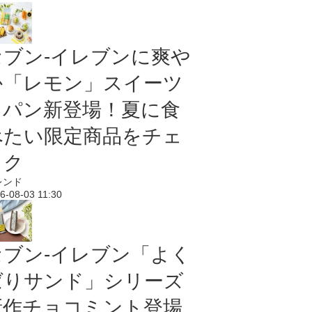
セブン‐イレブンに爽や
か「レモン」スイーツ
＆パン新登場！夏に食
べたい限定商品をチェ
ック
レンド
6-08-03 11:30
セブン‐イレブン「よく
ばりサンド」シリーズ
新作チョコミント登場