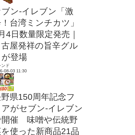
セブン-イレブン「激
辛！台湾ミンチカツ」
8月4日数量限定発売｜
名古屋発祥の旨辛グル
メが登場
レンド
6-08-03 11:30
長野県150周年記念フ
ェアがセブン-イレブン
で開催 味噌や伝統野
菜を使った新商品21品