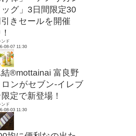
ドッグ」3日間限定30
円引きセールを開催
中！
レンド
6-08-07 11:30
結®mottainai 富良野
メロンがセブン‐イレブ
ン限定で新登場！
レンド
6-08-03 11:30
100均に便利なの出た