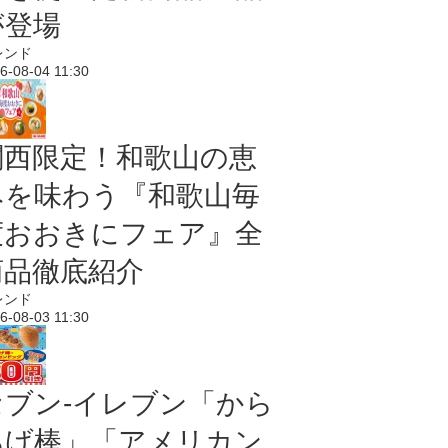
が登場
レンド
6-08-04 11:30
関西限定！和歌山の恵
みを味わう『和歌山毎
度おおきにフェア』全
商品徹底紹介
レンド
6-08-03 11:30
セブン‐イレブン「から
あげ棒」「アメリカン