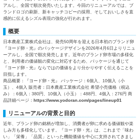
アルし、全国で順次発売いたします。今回のリニューアルでは、ブ
ランドロゴの刷新、新キャッチコピーの採用、そしておいしさを直
感的に伝えるシズル表現の強化が行われます。
概要
日本農産工業株式会社は、発売50周年を迎える日本初のブランド卵
『ヨード卵・光』のパッケージデザインを2026年4月6日よりリニュ
ーアルし、全国で順次発売します。近年のブランド卵市場の多様化
と、利用者の価値観の変化に対応するため、パッケージを通じて
『ヨード卵・光』ならではの価値をより分かりやすく伝えることを
目指します。
商品概要：『ヨード卵・光』 パッケージ：6個入、10個入（小
玉）、4個入 販売者：日本農産工業株式会社 希望小売価格（税込
み）：6個入：380円、10個入（小玉）：488円、4個入：276円 商
品詳細ページ：
https://www.yodoran.com/pages/lineup01
リニューアルの背景と目的
近年、ブランド卵の銘柄が増加し、消費者が卵に求める価値観や楽
しみ方も多様化しています。『ヨード卵・光』は、これまで「味わ
い」「栄養」「品質」といった機能価値を中心に支持されてきまし