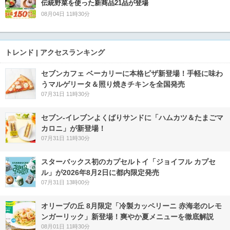
伝統野菜を使った新商品21品が登場
08月04日 11時30分
トレンド | アクセスランキング
セブンカフェ ベーカリーに本格ピザ新登場！手軽に味わ
うマルゲリータ＆照り焼きチキンを全国発売
07月31日 11時30分
セブン‐イレブンよくばりサンドに「ハムカツ＆たまごマ
カロニ」が新登場！
07月31日 11時30分
スターバックス初のカプセルトイ「ジョイフル カプセ
ル」が2026年8月2日に都内限定発売
07月31日 13時00分
オリーブの丘 8月限定「冷製カッペリーニ 赤海老のレモ
ンガーリック」新登場！爽やか夏メニューを徹底解説
08月01日 11時30分