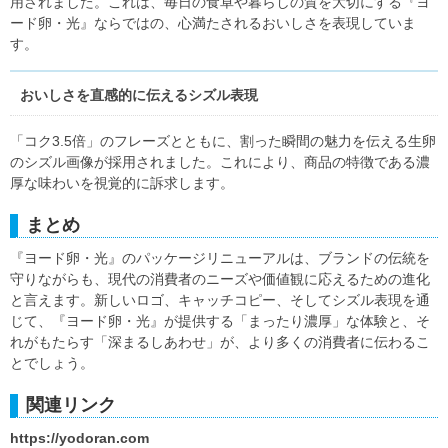
用されました。これは、毎日の食卓や暮らしの質を大切にする『ヨ
ード卵・光』ならではの、心満たされるおいしさを表現していま
す。
おいしさを直感的に伝えるシズル表現
「コク3.5倍」のフレーズとともに、割った瞬間の魅力を伝える生卵
のシズル画像が採用されました。これにより、商品の特徴である濃
厚な味わいを視覚的に訴求します。
まとめ
『ヨード卵・光』のパッケージリニューアルは、ブランドの伝統を
守りながらも、現代の消費者のニーズや価値観に応えるための進化
と言えます。新しいロゴ、キャッチコピー、そしてシズル表現を通
じて、『ヨード卵・光』が提供する「まったり濃厚」な体験と、そ
れがもたらす「深まるしあわせ」が、より多くの消費者に伝わるこ
とでしょう。
関連リンク
https://yodoran.com