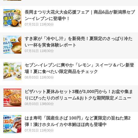
長岡まつり大花火大会応援フェア｜商品6品が新潟県セブ
ン−イレブンに登場中！
07月31日 11時30分
すき家が「冷やし汁」を新発売！夏限定のさっぱり冷た
い一杯を実食体験レポート
07月31日 11時30分
セブン‐イレブンに爽やか「レモン」スイーツ＆パン新登
場！夏に食べたい限定商品をチェック
08月03日 11時30分
ピザハット夏休みセット3種が3,000円から！お盆や集ま
りにぴったりのボリューム&おトクな期間限定メニュー
08月03日 13時00分
はま寿司「国産生さば 100円」など夏限定の旨ねた第2
弾！漬けホタルイカや本鮪ほほ肉も登場中
07月31日 11時30分