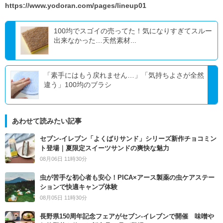
https://www.yodoran.com/pages/lineup01
100均でスゴイの売ってた！気になりすぎてスルー
出来なかった…天然素材...
「素手にはもう戻れません…」「気持ちよさが全然
違う」100均のブラシ
あわせて読みたい記事
セブン‐イレブン「よくばりサンド」シリーズ新作チョコミン
ト登場｜夏限定スイーツサンドの爽快な魅力
08月06日 11時30分
虫が苦手な初心者も安心！PICA×アース製薬の虫ケアステー
ションで快適キャンプ体験
08月05日 11時30分
長野県150周年記念フェアがセブン-イレブンで開催 味噌や