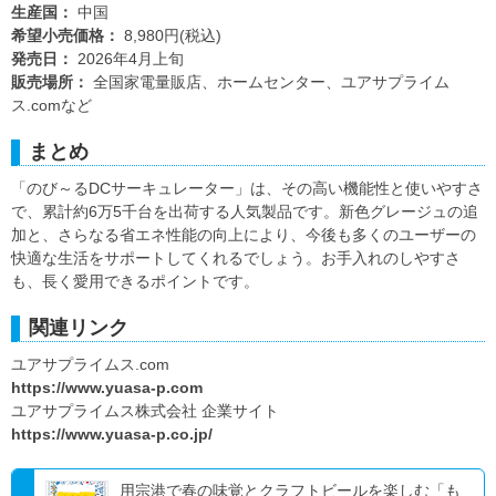
生産国：
中国
希望小売価格：
8,980円(税込)
発売日：
2026年4月上旬
販売場所：
全国家電量販店、ホームセンター、ユアサプライム
ス.comなど
まとめ
「のび～るDCサーキュレーター」は、その高い機能性と使いやすさ
で、累計約6万5千台を出荷する人気製品です。新色グレージュの追
加と、さらなる省エネ性能の向上により、今後も多くのユーザーの
快適な生活をサポートしてくれるでしょう。お手入れのしやすさ
も、長く愛用できるポイントです。
関連リンク
ユアサプライムス.com
https://www.yuasa-p.com
ユアサプライムス株式会社 企業サイト
https://www.yuasa-p.co.jp/
用宗港で春の味覚とクラフトビールを楽しむ「も