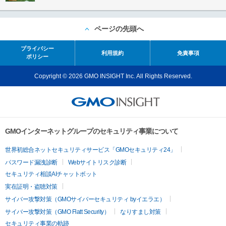
ページの先頭へ
プライバシー
利用規約
免責事項
ポリシー
Copyright © 2026 GMO INSIGHT Inc. All Rights Reserved.
GMOインターネットグループのセキュリティ事業について
世界初総合ネットセキュリティサービス「GMOセキュリティ24」
パスワード漏洩診断
Webサイトリスク診断
セキュリティ相談AIチャットボット
実在証明・盗聴対策
サイバー攻撃対策（GMOサイバーセキュリティ byイエラエ）
サイバー攻撃対策（GMO Flatt Security）
なりすまし対策
セキュリティ事業の軌跡