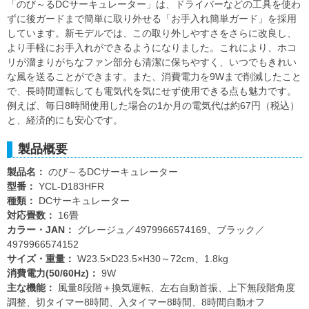
「のび～るDCサーキュレーター」は、ドライバーなどの工具を使わ
ずに後ガードまで簡単に取り外せる「お手入れ簡単ガード」を採用
しています。新モデルでは、この取り外しやすさをさらに改良し、
より手軽にお手入れができるようになりました。これにより、ホコ
リが溜まりがちなファン部分も清潔に保ちやすく、いつでもきれい
な風を送ることができます。また、消費電力を9Wまで削減したこと
で、長時間運転しても電気代を気にせず使用できる点も魅力です。
例えば、毎日8時間使用した場合の1か月の電気代は約67円（税込）
と、経済的にも安心です。
製品概要
製品名：
のび～るDCサーキュレーター
型番：
YCL-D183HFR
種類：
DCサーキュレーター
対応畳数：
16畳
カラー・JAN：
グレージュ／4979966574169、ブラック／
4979966574152
サイズ・重量：
W23.5×D23.5×H30～72cm、1.8kg
消費電力(50/60Hz)：
9W
主な機能：
風量8段階＋換気運転、左右自動首振、上下無段階角度
調整、切タイマー8時間、入タイマー8時間、8時間自動オフ