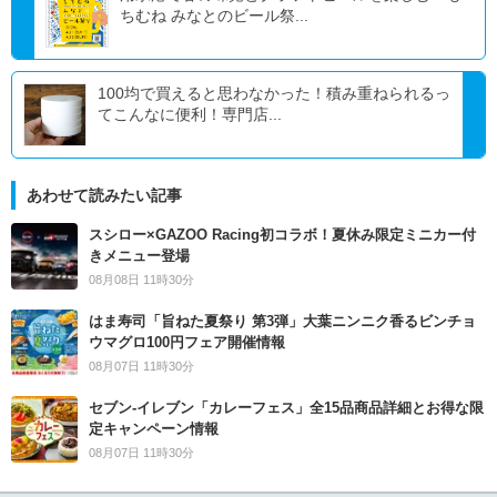
ちむね みなとのビール祭...
100均で買えると思わなかった！積み重ねられるっ
てこんなに便利！専門店...
あわせて読みたい記事
スシロー×GAZOO Racing初コラボ！夏休み限定ミニカー付
きメニュー登場
08月08日 11時30分
はま寿司「旨ねた夏祭り 第3弾」大葉ニンニク香るビンチョ
ウマグロ100円フェア開催情報
08月07日 11時30分
セブン‐イレブン「カレーフェス」全15品商品詳細とお得な限
定キャンペーン情報
08月07日 11時30分