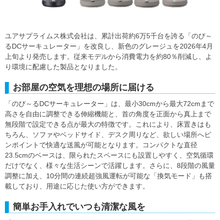
ユアサプライムス株式会社は、累計出荷約6万5千台を誇る「のび～
るDCサーキュレーター」を改良し、新色のグレージュを2026年4月
上旬より発売します。従来モデルから消費電力を約80％削減し、よ
り環境に配慮した製品となりました。
お部屋の空気を理想の場所に届ける
「のび～るDCサーキュレーター」は、最小30cmから最大72cmまで
高さを自由に調整できる伸縮機能と、首の角度を正面から真上まで
無段階で設定できる点が最大の特徴です。これにより、床置きはも
ちろん、ソファやベッドサイド、デスク周りなど、欲しい場所へピ
ンポイントで快適な送風が可能となります。コンパクトな直径
23.5cmのベースは、限られたスペースにも設置しやすく、空気循環
だけでなく、様々な生活シーンで活躍します。さらに、8段階の風量
調整に加え、10分間の連続超強風運転が可能な「換気モード」も搭
載しており、用途に応じた使い方ができます。
簡単お手入れでいつも清潔な風を