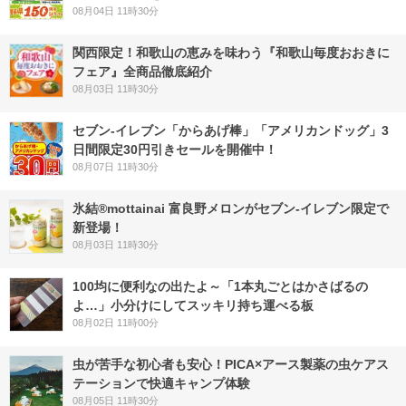
08月04日 11時30分
関西限定！和歌山の恵みを味わう『和歌山毎度おおきに
フェア』全商品徹底紹介
08月03日 11時30分
セブン‐イレブン「からあげ棒」「アメリカンドッグ」3
日間限定30円引きセールを開催中！
08月07日 11時30分
氷結®mottainai 富良野メロンがセブン‐イレブン限定で
新登場！
08月03日 11時30分
100均に便利なの出たよ～「1本丸ごとはかさばるの
よ…」小分けにしてスッキリ持ち運べる板
08月02日 11時00分
虫が苦手な初心者も安心！PICA×アース製薬の虫ケアス
テーションで快適キャンプ体験
08月05日 11時30分