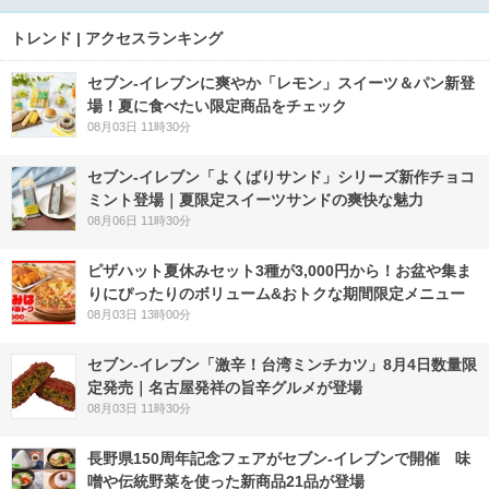
トレンド | アクセスランキング
セブン‐イレブンに爽やか「レモン」スイーツ＆パン新登
場！夏に食べたい限定商品をチェック
08月03日 11時30分
セブン‐イレブン「よくばりサンド」シリーズ新作チョコ
ミント登場｜夏限定スイーツサンドの爽快な魅力
08月06日 11時30分
ピザハット夏休みセット3種が3,000円から！お盆や集ま
りにぴったりのボリューム&おトクな期間限定メニュー
08月03日 13時00分
セブン-イレブン「激辛！台湾ミンチカツ」8月4日数量限
定発売｜名古屋発祥の旨辛グルメが登場
08月03日 11時30分
長野県150周年記念フェアがセブン-イレブンで開催 味
噌や伝統野菜を使った新商品21品が登場