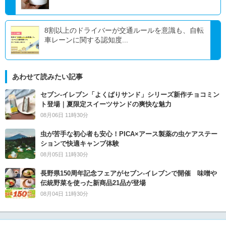
8割以上のドライバーが交通ルールを意識も、自転
車レーンに関する認知度...
あわせて読みたい記事
セブン‐イレブン「よくばりサンド」シリーズ新作チョコミン
ト登場｜夏限定スイーツサンドの爽快な魅力
08月06日 11時30分
虫が苦手な初心者も安心！PICA×アース製薬の虫ケアステー
ションで快適キャンプ体験
08月05日 11時30分
長野県150周年記念フェアがセブン-イレブンで開催 味噌や
伝統野菜を使った新商品21品が登場
08月04日 11時30分