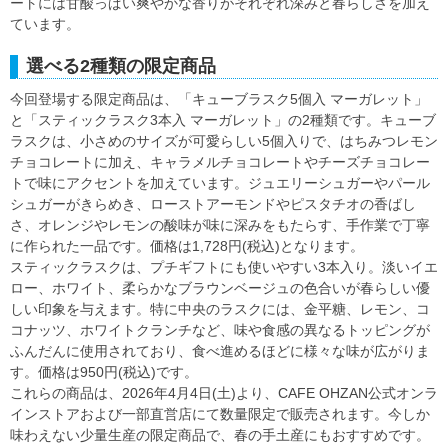
ートには甘酸っぱい爽やかな香りがそれぞれ深みと春らしさを加え
ています。
選べる2種類の限定商品
今回登場する限定商品は、「キューブラスク5個入 マーガレット」
と「スティックラスク3本入 マーガレット」の2種類です。キューブ
ラスクは、小さめのサイズが可愛らしい5個入りで、はちみつレモン
チョコレートに加え、キャラメルチョコレートやチーズチョコレー
トで味にアクセントを加えています。ジュエリーシュガーやパール
シュガーがきらめき、ローストアーモンドやピスタチオの香ばし
さ、オレンジやレモンの酸味が味に深みをもたらす、手作業で丁寧
に作られた一品です。価格は1,728円(税込)となります。
スティックラスクは、プチギフトにも使いやすい3本入り。淡いイエ
ロー、ホワイト、柔らかなブラウンベージュの色合いが春らしい優
しい印象を与えます。特に中央のラスクには、金平糖、レモン、コ
コナッツ、ホワイトクランチなど、味や食感の異なるトッピングが
ふんだんに使用されており、食べ進めるほどに様々な味が広がりま
す。価格は950円(税込)です。
これらの商品は、2026年4月4日(土)より、CAFE OHZAN公式オンラ
インストアおよび一部直営店にて数量限定で販売されます。今しか
味わえない少量生産の限定商品で、春の手土産にもおすすめです。