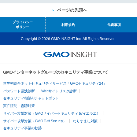
ページの先頭へ
プライバシー
利用規約
免責事項
ポリシー
Copyright © 2026 GMO INSIGHT Inc. All Rights Reserved.
GMOインターネットグループのセキュリティ事業について
世界初総合ネットセキュリティサービス「GMOセキュリティ24」
パスワード漏洩診断
Webサイトリスク診断
セキュリティ相談AIチャットボット
実在証明・盗聴対策
サイバー攻撃対策（GMOサイバーセキュリティ byイエラエ）
サイバー攻撃対策（GMO Flatt Security）
なりすまし対策
セキュリティ事業の軌跡