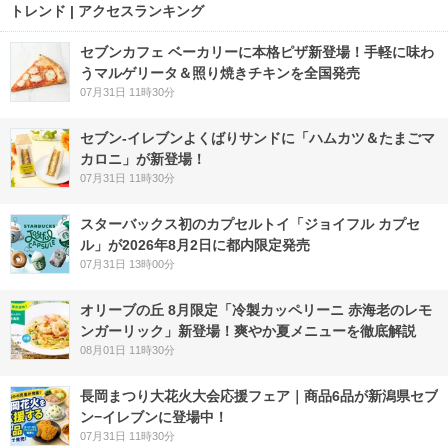
トレンド | アクセスランキング
セブンカフェ ベーカリーに本格ピザ新登場！手軽に味わ
うマルゲリータ＆照り焼きチキンを全国発売
07月31日 11時30分
セブン‐イレブンよくばりサンドに「ハムカツ＆たまごマ
カロニ」が新登場！
07月31日 11時30分
スターバックス初のカプセルトイ「ジョイフル カプセ
ル」が2026年8月2日に都内限定発売
07月31日 13時00分
オリーブの丘 8月限定「冷製カッペリーニ 赤海老のレモ
ンガーリック」新登場！爽やか夏メニューを徹底解説
08月01日 11時30分
長岡まつり大花火大会応援フェア｜商品6品が新潟県セブ
ン−イレブンに登場中！
07月31日 11時30分