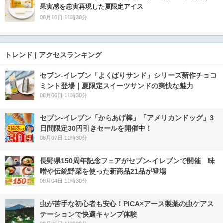
果実感を忠実再現した夏限定アイス
08月10日 11時30分
トレンド | アクセスランキング
セブン‐イレブン「よくばりサンド」シリーズ新作チョコ
ミント登場｜夏限定スイーツサンドの爽快な魅力
08月06日 11時30分
セブン‐イレブン「からあげ棒」「アメリカンドッグ」3
日間限定30円引きセールを開催中！
08月07日 11時30分
長野県150周年記念フェアがセブン-イレブンで開催 味
噌や伝統野菜を使った新商品21品が登場
08月04日 11時30分
虫が苦手な初心者も安心！PICA×アース製薬の虫ケアス
テーションで快適キャンプ体験