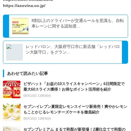
https://asovina.co.jp/
8割以上のドライバーが交通ルールを意識も、自転
車レーンに関する認知度...
レッドバロン、大阪府守口市に新店舗「レッドバロ
ン大阪守口」をグラン...
あわせて読みたい記事
ピザハット「お盆の10スライスキャンペーン」6日間限定で
最大60スライス獲得！お得なポイント活用術を紹介
08月10日 11時30分
セブン‐イレブン夏限定レモンスイーツ新発売！爽やかレモン
もことかじるレモンチーズケーキを徹底紹介
08月10日 11時30分
セブンプレミアム まるで和梨が新登場！2層仕立てで和梨の