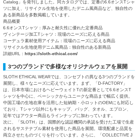
Catalog」を発刊しました。同カタログでは、定番の6.6オンスTシャ
ツに加え、リサイクル生地を使用したデニム風商品など、独自性の
ある新商品を多数掲載しています。
商品概要
6.6オンスTシャツ：厚みと耐久性に優れた定番商品
ヴィンテージ加工Tシャツ：現場のニーズに応える商品
コーデュラ素材使用アイテム：現場のニーズに応える商品
リサイクル生地使用デニム風商品：独自性のある新商品
詳細URL：
https://sloth-ethical.com/
3つのブランドで多様なオリジナルウェアを展開
SLOTH ETHICAL WEARでは、コンセプトの異なる3つのブランドを
展開し、様々なニーズに応えています。まず、「D-FACTORY」
は、日本市場におけるヘビーウェイトTの新定番として6.6オンスT
シャツを中心に、ベーシックからユニークな商品まで幅広く提供。
中国工場の生地在庫を活用した短納期・小ロットのOEMにも対応し
ており、Tシャツ以外にもキャップ、バッグ、タオル、エプロン、
近年ではアウター商品もラインナップに加わっています。
次に、「SLOTH」は、国際的な認証機関の承認を受けた工場で生産
されるサステナブル素材を使用した商品を展開。環境配慮と品質を
両立させたものづくりを行っています。さらに、「COLLECTIVE J