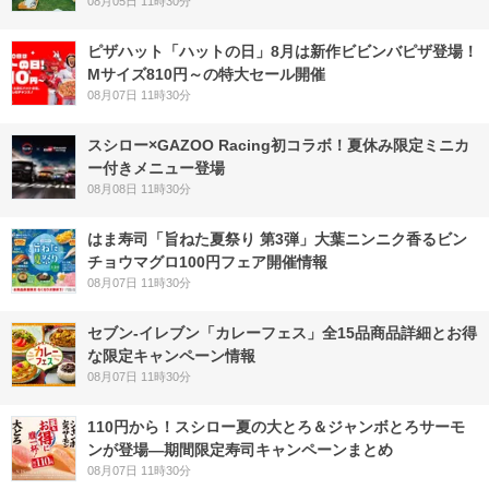
08月05日 11時30分
ピザハット「ハットの日」8月は新作ビビンバピザ登場！
Mサイズ810円～の特大セール開催
08月07日 11時30分
スシロー×GAZOO Racing初コラボ！夏休み限定ミニカ
ー付きメニュー登場
08月08日 11時30分
はま寿司「旨ねた夏祭り 第3弾」大葉ニンニク香るビン
チョウマグロ100円フェア開催情報
08月07日 11時30分
セブン‐イレブン「カレーフェス」全15品商品詳細とお得
な限定キャンペーン情報
08月07日 11時30分
110円から！スシロー夏の大とろ＆ジャンボとろサーモ
ンが登場―期間限定寿司キャンペーンまとめ
08月07日 11時30分