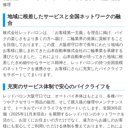
修理
地域に根差したサービスと全国ネットワークの融
合
株式会社レッドバロンは、「お客様第一主義」を理念に掲げ、バイ
クの楽しさをより多くの方へ届け、二輪業界の発展に貢献すること
を目指しております。この度、大阪府守口市で長年にわたり地域の
お客様に親しまれてきた山本自動車株式会社の二輪事業を承継する
運びとなりました。これにより、山本自動車が培ってきた地域に根
差したきめ細やかなサービス精神と、レッドバロンの持つ全国規模
のネットワークを連携させ、お客様にさらに充実したバイクライフ
をサポートしてまいります。
充実のサービス体制で安心のバイクライフを
レッドバロン大阪守口では、オートバイ本体はもとより、各種パー
ツやアクセサリー用品の販売、そして購入後の修理やメンテナンス
まで、トータルでバイクライフをサポートいたします。全国305店
舗（2025年11月末現在）を展開するレッドバロンのネットワークを
活かし、お近くにお住まいの方だけでなく、遠方からお越しのお客
様にも安心してご利用いただける体制を整えております。これによ