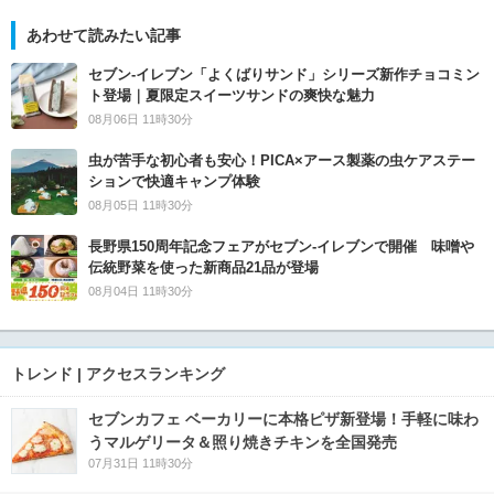
あわせて読みたい記事
セブン‐イレブン「よくばりサンド」シリーズ新作チョコミン
ト登場｜夏限定スイーツサンドの爽快な魅力
08月06日 11時30分
虫が苦手な初心者も安心！PICA×アース製薬の虫ケアステー
ションで快適キャンプ体験
08月05日 11時30分
長野県150周年記念フェアがセブン-イレブンで開催 味噌や
伝統野菜を使った新商品21品が登場
08月04日 11時30分
トレンド | アクセスランキング
セブンカフェ ベーカリーに本格ピザ新登場！手軽に味わ
うマルゲリータ＆照り焼きチキンを全国発売
07月31日 11時30分