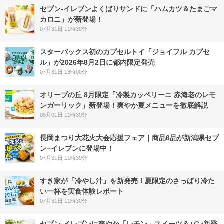
セブン‐イレブンよくばりサンドに「ハムカツ＆たまごマ
カロニ」が新登場！
07月31日 11時30分
スターバックス初のカプセルトイ「ジョイフル カプセ
ル」が2026年8月2日に都内限定発売
07月31日 13時00分
オリーブの丘 8月限定「冷製カッペリーニ 赤海老のレモ
ンガーリック」新登場！爽やか夏メニューを徹底解説
08月01日 11時30分
長岡まつり大花火大会応援フェア｜商品6品が新潟県セブ
ン−イレブンに登場中！
07月31日 11時30分
すき家が「冷やし汁」を新発売！夏限定のさっぱり冷た
い一杯を実食体験レポート
07月31日 11時30分