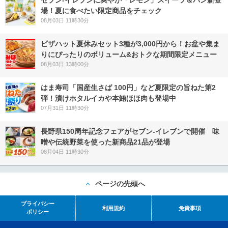
セブン‐イレブンに爽やか「レモン」スイーツ＆パン新登
場！夏に食べたい限定商品をチェック
08月03日 11時30分
ピザハット夏休みセット3種が3,000円から！お盆や集ま
りにぴったりのボリューム&おトクな期間限定メニュー
08月03日 13時00分
はま寿司「国産生さば 100円」など夏限定の旨ねた第2
弾！漬けホタルイカや本鮪ほほ肉も登場中
07月31日 11時30分
長野県150周年記念フェアがセブン-イレブンで開催 味
噌や伝統野菜を使った新商品21品が登場
08月04日 11時30分
ページの先頭へ
プライバシー
利用規約
免責事項
ポリシー