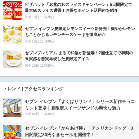
ピザハット「お盆の10スライスキャンペーン」6日間限定で
最大60スライス獲得！お得なポイント活用術を紹介
08月10日 11時30分
セブン‐イレブン夏限定レモンスイーツ新発売！爽やかレモン
もことかじるレモンチーズケーキを徹底紹介
08月10日 11時30分
セブンプレミアム まるで和梨が新登場！2層仕立てで和梨の
果実感を忠実再現した夏限定アイス
08月10日 11時30分
トレンド | アクセスランキング
セブン‐イレブン「よくばりサンド」シリーズ新作チョコ
ミント登場｜夏限定スイーツサンドの爽快な魅力
08月06日 11時30分
セブン‐イレブン「からあげ棒」「アメリカンドッグ」3
日間限定30円引きセールを開催中！