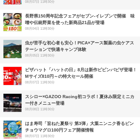
08月07日 11時30分
長野県150周年記念フェアがセブン-イレブンで開催 味
噌や伝統野菜を使った新商品21品が登場
08月04日 11時30分
虫が苦手な初心者も安心！PICA×アース製薬の虫ケアス
テーションで快適キャンプ体験
08月05日 11時30分
ピザハット「ハットの日」8月は新作ビビンバピザ登場！
Mサイズ810円～の特大セール開催
08月07日 11時30分
スシロー×GAZOO Racing初コラボ！夏休み限定ミニカ
ー付きメニュー登場
08月08日 11時30分
はま寿司「旨ねた夏祭り 第3弾」大葉ニンニク香るビン
チョウマグロ100円フェア開催情報
08月07日 11時30分