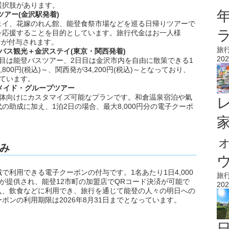
選択肢があります。
ツアー(金沢駅発着)
ェイ、花嫁のれん館、能登食祭市場などを巡る日帰りツアーで
を応援することを目的としています。旅行代金はお一人様
ポンが付与されます。
旅
りバス観光＋金沢ステイ(東京・関西発着)
202
目は能登バスツアー、2日目は金沢市内を自由に散策できる1
00円(税込)～、関西発が34,200円(税込)～となっており、
れています。
ーメイド・グループツアー
団体向けにカスタマイズ可能なプランです。和倉温泉宿泊や氣
助成に加え、1泊2日の場合、最大8,000円分の電子クーポ
み
ウ
利用できる電子クーポンの付与です。1名あたり1日4,000
旅
ンが提供され、能登12市町の加盟店でQRコード決済が可能で
202
入、飲食などに利用でき、旅行を通じて能登の人々の明日への
ンの利用期限は2026年8月31日までとなっています。