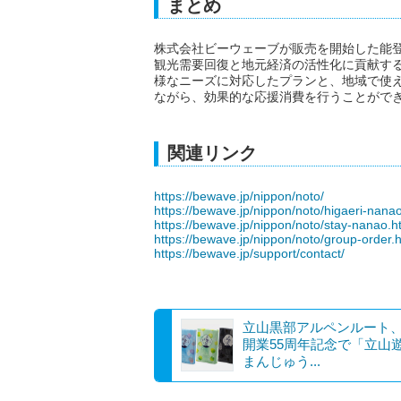
まとめ
株式会社ビーウェーブが販売を開始した能
観光需要回復と地元経済の活性化に貢献す
様なニーズに対応したプランと、地域で使
ながら、効果的な応援消費を行うことがで
関連リンク
https://bewave.jp/nippon/noto/
https://bewave.jp/nippon/noto/higaeri-nana
https://bewave.jp/nippon/noto/stay-nanao.h
https://bewave.jp/nippon/noto/group-order.
https://bewave.jp/support/contact/
立山黒部アルペンルート
開業55周年記念で「立山
まんじゅう...