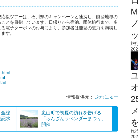
M
登応援ツアーは、石川県のキャンペーンと連携し、能登地域の
ることを目指しています。日帰りから宿泊、団体旅行まで、多
える電子クーポンの付与により、参加者は能登の魅力を満喫し
きます。
旅
202
o.html
tml
html
情報提供元：
ぷれにゅー
、全線
嵐山町で初夏の訪れを告げる
遊記水
「らんざんラベンダーまつり」
を
開催
旅
202