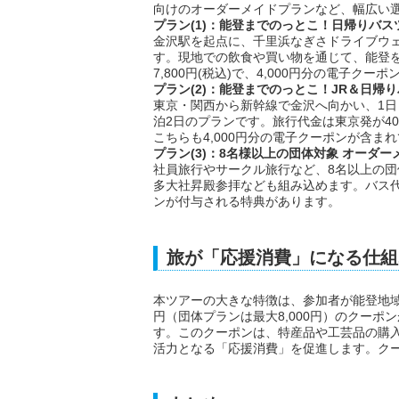
向けのオーダーメイドプランなど、幅広い
プラン(1)：能登までのっとこ！日帰りバス
金沢駅を起点に、千里浜なぎさドライブウ
す。現地での飲食や買い物を通じて、能登
7,800円(税込)で、4,000円分の電子クー
プラン(2)：能登までのっとこ！JR＆日帰
東京・関西から新幹線で金沢へ向かい、1日
泊2日のプランです。旅行代金は東京発が40,8
こちらも4,000円分の電子クーポンが含ま
プラン(3)：8名様以上の団体対象 オーダ
社員旅行やサークル旅行など、8名以上の
多大社昇殿参拝なども組み込めます。バス代の
ンが付与される特典があります。
旅が「応援消費」になる仕組
本ツアーの大きな特徴は、参加者が能登地域で
円（団体プランは最大8,000円）のクーポ
す。このクーポンは、特産品や工芸品の購
活力となる「応援消費」を促進します。クーポ