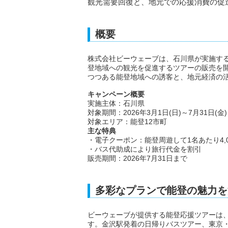
観光需要回復と、地元での応援消費の促
概要
株式会社ビーウェーブは、石川県が実施する
登地域への観光を促進するツアーの販売を
つつある能登地域への誘客と、地元経済の
キャンペーン概要
実施主体：石川県
対象期間：2026年3月1日(日)～7月31日(金)
対象エリア：能登12市町
主な特典
・電子クーポン：能登周遊して1名あたり4,0
・バス代助成により旅行代金を割引
販売期間：2026年7月31日まで
多彩なプランで能登の魅力を
ビーウェーブが提供する能登応援ツアーは
す。金沢駅発着の日帰りバスツアー、東京・