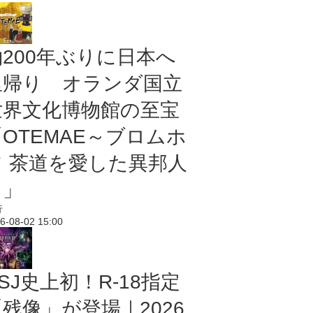
約200年ぶりに日本へ
里帰り オランダ国立
世界文化博物館の至宝
「OTEMAE～ブロムホ
フ 茶道を愛した異邦人
～」
行
6-08-02 15:00
SJ史上初！R-18指定
残像」が登場｜2026