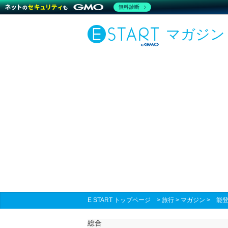
無料診断
マガジン
E START トップページ
>
旅行
>
マガジン
>
能登
総合