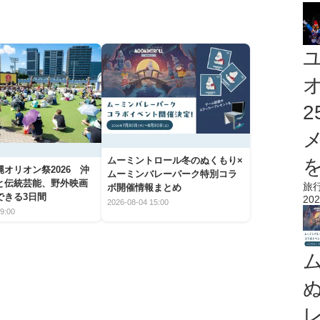
ムーミントロール冬のぬくもり×
を
オリオン祭2026 沖
ムーミンバレーパーク特別コラ
と伝統芸能、野外映画
旅
ボ開催情報まとめ
できる3日間
202
2026-08-04 15:00
9:00