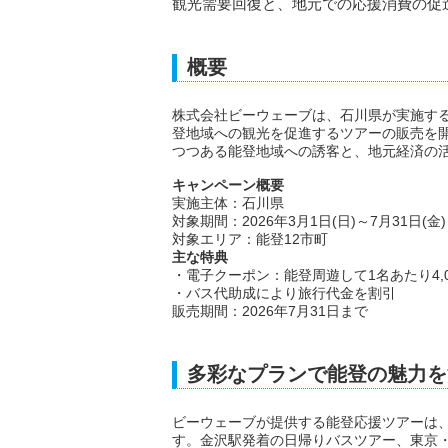
観光需要回復と、地元での応援消費の促
概要
株式会社ビーウェーブは、石川県が実施する
登地域への観光を促進するツアーの販売を
つつある能登地域への誘客と、地元経済の
キャンペーン概要
実施主体：石川県
対象期間：2026年3月1日(日)～7月31日(金)
対象エリア：能登12市町
主な特典
・電子クーポン：能登周遊して1名あたり4,0
・バス代助成により旅行代金を割引
販売期間：2026年7月31日まで
多彩なプランで能登の魅力を
ビーウェーブが提供する能登応援ツアーは
す。金沢駅発着の日帰りバスツアー、東京・