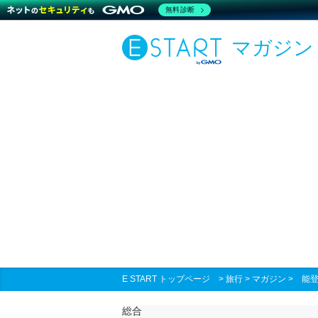
無料診断
マガジン
E START トップページ
>
旅行
>
マガジン
>
能登
総合