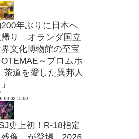
約200年ぶりに日本へ
里帰り オランダ国立
世界文化博物館の至宝
「OTEMAE～ブロムホ
フ 茶道を愛した異邦人
～」
行
6-08-02 15:00
SJ史上初！R-18指定
残像」が登場｜2026