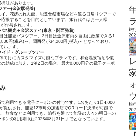
選択肢があります。
ツアー(金沢駅発着)
ェイ、花嫁のれん館、能登食祭市場などを巡る日帰りツアーで
を応援することを目的としています。旅行代金はお一人様
ポンが付与されます。
旅
りバス観光＋金沢ステイ(東京・関西発着)
202
目は能登バスツアー、2日目は金沢市内を自由に散策できる1
00円(税込)～、関西発が34,200円(税込)～となっており、
れています。
ーメイド・グループツアー
団体向けにカスタマイズ可能なプランです。和倉温泉宿泊や氣
助成に加え、1泊2日の場合、最大8,000円分の電子クーポ
み
ウ
利用できる電子クーポンの付与です。1名あたり1日4,000
旅
ンが提供され、能登12市町の加盟店でQRコード決済が可能で
202
入、飲食などに利用でき、旅行を通じて能登の人々の明日への
ンの利用期限は2026年8月31日までとなっています。