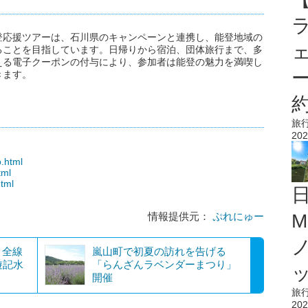
登応援ツアーは、石川県のキャンペーンと連携し、能登地域の
ることを目指しています。日帰りから宿泊、団体旅行まで、多
える電子クーポンの付与により、参加者は能登の魅力を満喫し
きます。
旅
202
o.html
tml
html
M
情報提供元：
ぷれにゅー
、全線
嵐山町で初夏の訪れを告げる
遊記水
「らんざんラベンダーまつり」
開催
旅
202