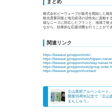
まとめ
株式会社ビーウェーブが販売を開始した能
観光需要回復と地元経済の活性化に貢献す
様なニーズに対応したプランと、地域で使
ながら、効果的な応援消費を行うことがで
関連リンク
https://bewave.jp/nippon/noto/
https://bewave.jp/nippon/noto/higaeri-nana
https://bewave.jp/nippon/noto/stay-nanao.h
https://bewave.jp/nippon/noto/group-order.
https://bewave.jp/support/contact/
立山黒部アルペンルート
開業55周年記念で「立山
まんじゅう...