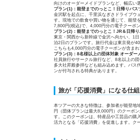
向けのオーダーメイドプランなど、幅広い
プラン(1)：能登までのっとこ！日帰りバス
金沢駅を起点に、千里浜なぎさドライブウ
す。現地での飲食や買い物を通じて、能登
7,800円(税込)で、4,000円分の電子クー
プラン(2)：能登までのっとこ！JR＆日帰
東京・関西から新幹線で金沢へ向かい、1日
泊2日のプランです。旅行代金は東京発が40,8
こちらも4,000円分の電子クーポンが含ま
プラン(3)：8名様以上の団体対象 オーダ
社員旅行やサークル旅行など、8名以上の
多大社昇殿参拝なども組み込めます。バス代の
ンが付与される特典があります。
旅が「応援消費」になる仕組
本ツアーの大きな特徴は、参加者が能登地域で
円（団体プランは最大8,000円）のクーポ
す。このクーポンは、特産品や工芸品の購
活力となる「応援消費」を促進します。クーポ