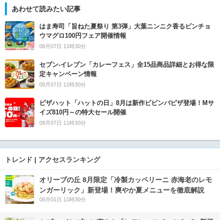
あわせて読みたい記事
はま寿司「旨ねた夏祭り 第3弾」大葉ニンニク香るビンチョ
ウマグロ100円フェア開催情報
08月07日 11時30分
セブン‐イレブン「カレーフェス」全15品商品詳細とお得な限
定キャンペーン情報
08月07日 11時30分
ピザハット「ハットの日」8月は新作ビビンバピザ登場！Mサ
イズ810円～の特大セール開催
08月07日 11時30分
トレンド | アクセスランキング
オリーブの丘 8月限定「冷製カッペリーニ 赤海老のレモ
ンガーリック」新登場！爽やか夏メニューを徹底解説
08月01日 11時30分