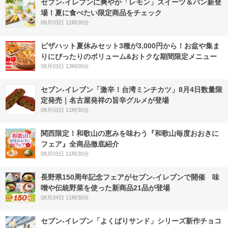
セブン‐イレブンに爽やか「レモン」スイーツ＆パン新登
場！夏に食べたい限定商品をチェック
08月03日 11時30分
ピザハット夏休みセット3種が3,000円から！お盆や集ま
りにぴったりのボリューム&おトクな期間限定メニュー
08月03日 13時00分
セブン-イレブン「激辛！台湾ミンチカツ」8月4日数量限
定発売｜名古屋発祥の旨辛グルメが登場
08月03日 11時30分
関西限定！和歌山の恵みを味わう『和歌山毎度おおきに
フェア』全商品徹底紹介
08月03日 11時30分
長野県150周年記念フェアがセブン-イレブンで開催 味
噌や伝統野菜を使った新商品21品が登場
08月04日 11時30分
セブン‐イレブン「よくばりサンド」シリーズ新作チョコ