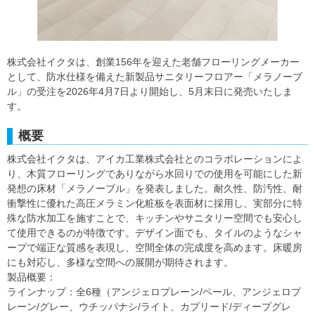
株式会社イクタは、創業156年を迎えた老舗フローリングメーカー
として、防水仕様を備えた新製品サニタリーフロアー「メラノーブ
ル」の受注を2026年4月7日より開始し、5月末日に発売いたしま
す。
概要
株式会社イクタは、アイカ工業株式会社とのコラボレーションによ
り、木質フローリングでありながら水回りでの使用を可能にした新
発想の床材「メラノーブル」を発表しました。耐久性、防汚性、耐
衝撃性に優れた高圧メラミン化粧板を表面材に採用し、実部分に特
殊な防水加工を施すことで、キッチンやサニタリー空間でも安心し
て使用できるのが特徴です。デザイン面でも、タイルのようなシャ
ープで端正な質感を表現し、空間全体の完成度を高めます。床暖房
にも対応し、多様な空間への展開が期待されます。
製品概要：
ラインナップ：全6種（アンジェロプレーン/ペール、アンジェロプ
レーン/グレー、ウチッパナシ/ライト、カプリード/ディープグレ