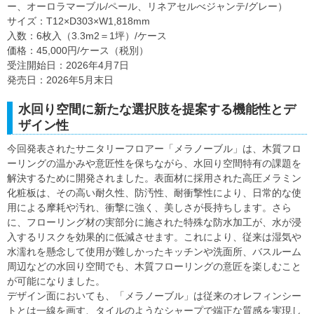
ー、オーロラマーブル/ペール、リネアセルべジャンテ/グレー）
サイズ：T12×D303×W1,818mm
入数：6枚入（3.3m2＝1坪）/ケース
価格：45,000円/ケース（税別）
受注開始日：2026年4月7日
発売日：2026年5月末日
水回り空間に新たな選択肢を提案する機能性とデ
ザイン性
今回発表されたサニタリーフロアー「メラノーブル」は、木質フロ
ーリングの温かみや意匠性を保ちながら、水回り空間特有の課題を
解決するために開発されました。表面材に採用された高圧メラミン
化粧板は、その高い耐久性、防汚性、耐衝撃性により、日常的な使
用による摩耗や汚れ、衝撃に強く、美しさが長持ちします。さら
に、フローリング材の実部分に施された特殊な防水加工が、水が浸
入するリスクを効果的に低減させます。これにより、従来は湿気や
水濡れを懸念して使用が難しかったキッチンや洗面所、バスルーム
周辺などの水回り空間でも、木質フローリングの意匠を楽しむこと
が可能になりました。
デザイン面においても、「メラノーブル」は従来のオレフィンシー
トとは一線を画す、タイルのようなシャープで端正な質感を実現し