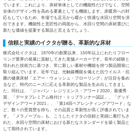
ています。これにより、床材単体としての機能性だけでなく、空間
全体のデザイン性を高める要素としても機能します。床暖房への対
応もしているため、冬場でも足元から暖かく快適な水回り空間を演
出できます。機能性と意匠性の両面から、水回り空間の床材選びに
新たな価値を提案する製品と言えるでしょう。
信頼と実績のイクタが贈る、革新的な床材
株式会社イクタは、1870年の創業以来、150年以上にわたりフロー
リング業界の発展に貢献してきた老舗メーカーです。長年の経験と
培われた技術力に基づき、常に新しい素材や機能を持つ製品開発に
取り組んでいます。近年では、光触媒機能を備えた抗ウイルス・抗
菌の健康床材「エアー・ウォッシュ・フローリング」が注目を集め
るなど、時代のニーズに応える革新的な製品を生み出してきまし
た。同社は、「ジャパン・レジリエンス・アワード2020」最優秀
賞、「データプレミアム格付け・トップランナー認証」、「グッド
デザインアワード2021」、「第14回ペアレンティングアワード」な
ど、数々の受賞歴を持ち、その品質と革新性が高く評価されていま
す。「メラノーブル」も、こうしたイクタの信頼と実績に裏打ちさ
れた、水回り空間の床材における新たなスタンダードを築く製品と
して期待されています。