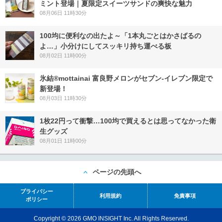
ミント登場｜夏限定スイーツサンドの爽快な魅力
08月06日 11時30分
100均に便利なの出たよ～「1本丸ごとはかさばるの
よ…」小分けにしてスッキリ持ち運べる板
08月02日 11時00分
氷結®mottainai 富良野メロンがセブン‐イレブン限定で
新登場！
08月03日 11時30分
1枚22円って衝撃…100均で買えるとは思ってなかった衛
生グッズ
08月01日 11時00分
ページの先頭へ
プライバシー
利用規約
免責事項
ポリシー
Copyright © 2026 GMO INSIGHT Inc. All Rights Reserved.