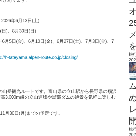
26年6月13日(土)
日)、8月30日(日)
5日(金)、6月19日(金)、6月27日(土)、7月3日(金)、7
を
旅
s://h-tateyama.alpen-route.co.jp/closing/
202
の山岳観光ルートです。富山県の立山駅から長野県の扇沢
高3,000m級の立山連峰や黒部ダムの絶景を気軽に楽しむ
ら11月30日(月)までの予定です。
旅
202