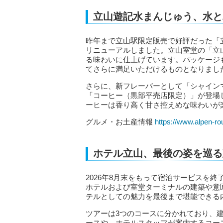
立山遊記水まんじゅう、水と
昨年まで立山駅限定販売で好評だった「
リニューアルしました。立山室堂の「立
る味わいに仕上げています。パッケージ
てさらに満足いただけるものとなりまし
さらに、新フレーバーとして「シャイン
「コーヒー（黒部平売店限定）」が登場
ーヒーは香り高く甘さ控えめな味わいが
グルメ・お土産情報
https://www.alpen-r
ホテル立山、最後の姿を巡る
2026年8月末をもって宿泊サービスを
ホテルおよび室堂ターミナルの建築や意
テルとしての魅力を最後まで堪能できる
ツアーは3つのコースに分かれており、
ースや、ホテルスタッフが案内するコー