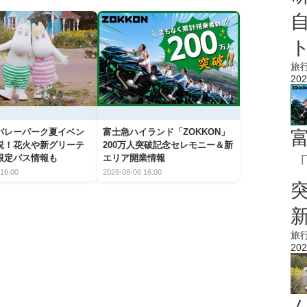
旅
202
バレーパーク夏イベン
富士急ハイランド「ZOKKON」
説！花火や新グリーテ
200万人突破記念セレモニー＆新
限定パス情報も
エリア開業情報
「
16:00
2026-08-06 16:00
旅
202