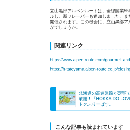
立山黒部アルペンルートは、全線開業5
ルし、新フレーバーも追加しました。ま
開催されます。この機会に、立山黒部ア
がでしょうか。
関連リンク
https://www.alpen-route.com/gourmet_and
https://h-tateyama.alpen-route.co.jp/closin
北海道の高速道路が定額
放題！「HOKKAIDO LOVE
トクふりーぱす...
こんな記事も読まれています