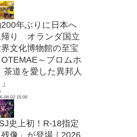
約200年ぶりに日本へ
里帰り オランダ国立
世界文化博物館の至宝
「OTEMAE～ブロムホ
フ 茶道を愛した異邦人
～」
行
6-08-02 15:00
SJ史上初！R-18指定
残像」が登場｜2026