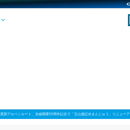
山黒部アルペンルート、全線開業55周年記念で「立山遊記水まんじゅう」リニュー