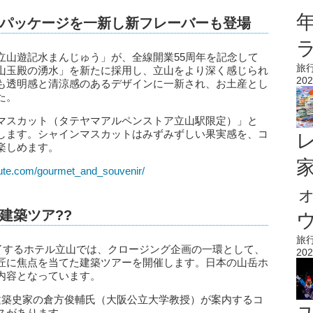
パッケージを一新し新フレーバーも登場
立山遊記水まんじゅう」が、全線開業55周年を記念して
旅
山玉殿の湧水」を新たに採用し、立山をより深く感じられ
202
も透明感と清涼感のあるデザインに一新され、お土産とし
た。
マスカット（タテヤマアルペンストア立山駅限定）」と
します。シャインマスカットはみずみずしい果実感を、コ
楽しめます。
oute.com/gourmet_and_souvenir/
建築ツア??
ウ
旅
終了するホテル立山では、クロージング企画の一環として、
202
匠に焦点を当てた建築ツアーを開催します。日本の山岳ホ
内容となっています。
建築史家の倉方俊輔氏（大阪公立大学教授）が案内するコ
スがあります。