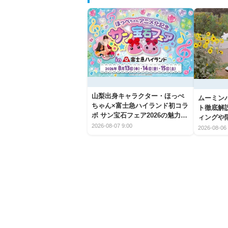
山梨出身キャラクター・ほっぺ
ムーミン
ちゃん×富士急ハイランド初コラ
ト徹底解
ボ サン宝石フェア2026の魅力と
ィングや
楽しみ方
2026-08-07 9:00
2026-08-06 