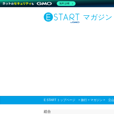
無料診断
マガジン
E START トップページ
>
旅行
>
マガジン
>
立
総合