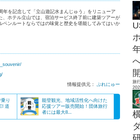
5周年を記念して「立山遊記水まんじゅう」をリニューア
た、ホテル立山では、宿泊サービス終了前に建築ツアーが
ルペンルートならではの味覚と歴史を堪能してみてはいか
_souvenir/
g/
旅
情報提供元：
ぷれにゅー
202
で乗り
能登観光、地域活性化へ向けた
! 道
応援ツアー販売開始！団体旅行
者には最大8...