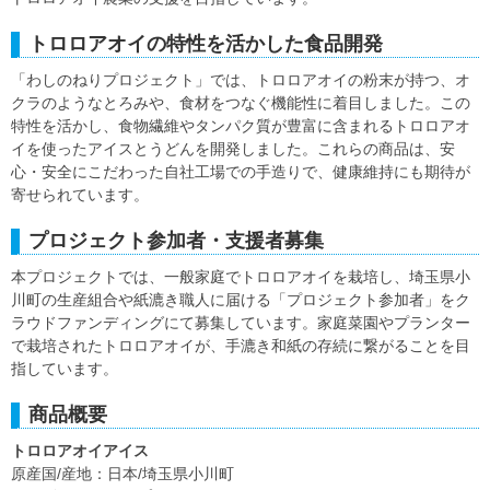
トロロアオイの特性を活かした食品開発
「わしのねりプロジェクト」では、トロロアオイの粉末が持つ、オ
クラのようなとろみや、食材をつなぐ機能性に着目しました。この
特性を活かし、食物繊維やタンパク質が豊富に含まれるトロロアオ
イを使ったアイスとうどんを開発しました。これらの商品は、安
心・安全にこだわった自社工場での手造りで、健康維持にも期待が
寄せられています。
プロジェクト参加者・支援者募集
本プロジェクトでは、一般家庭でトロロアオイを栽培し、埼玉県小
川町の生産組合や紙漉き職人に届ける「プロジェクト参加者」をク
ラウドファンディングにて募集しています。家庭菜園やプランター
で栽培されたトロロアオイが、手漉き和紙の存続に繋がることを目
指しています。
商品概要
トロロアオイアイス
原産国/産地：日本/埼玉県小川町