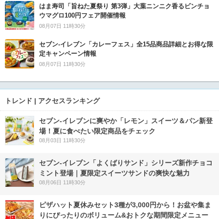
はま寿司「旨ねた夏祭り 第3弾」大葉ニンニク香るビンチョ
ウマグロ100円フェア開催情報
08月07日 11時30分
セブン‐イレブン「カレーフェス」全15品商品詳細とお得な限
定キャンペーン情報
08月07日 11時30分
トレンド | アクセスランキング
セブン‐イレブンに爽やか「レモン」スイーツ＆パン新登
場！夏に食べたい限定商品をチェック
08月03日 11時30分
セブン‐イレブン「よくばりサンド」シリーズ新作チョコ
ミント登場｜夏限定スイーツサンドの爽快な魅力
08月06日 11時30分
ピザハット夏休みセット3種が3,000円から！お盆や集ま
りにぴったりのボリューム&おトクな期間限定メニュー