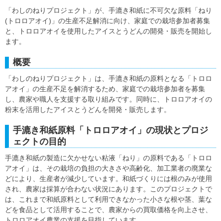
「わしのねりプロジェクト」が、手漉き和紙に不可欠な原料「ねり
(トロロアオイ)」の生産不足解消に向け、家庭での栽培参加者募集
と、トロロアオイを使用したアイスとうどんの開発・販売を開始し
ます。
概要
「わしのねりプロジェクト」は、手漉き和紙の原料となる「トロロ
アオイ」の生産不足を解消するため、家庭での栽培参加者を募集
し、農家や職人を支援する取り組みです。同時に、トロロアオイの
粉末を活用したアイスとうどんを開発・販売します。
手漉き和紙原料「トロロアオイ」の現状とプロジ
ェクトの目的
手漉き和紙の製造に欠かせない粘液「ねり」の原料である「トロロ
アオイ」は、その栽培の負担の大きさや高齢化、加工業者の廃業な
どにより、生産者が減少しています。和紙づくりには根のみが使用
され、農家は採算が合わない状況にあります。このプロジェクトで
は、これまで和紙原料として利用できなかった小さな根や茎、葉な
どを食品として活用することで、農家からの買取価格を向上させ、
トロロアオイ農業の支援を目指しています。