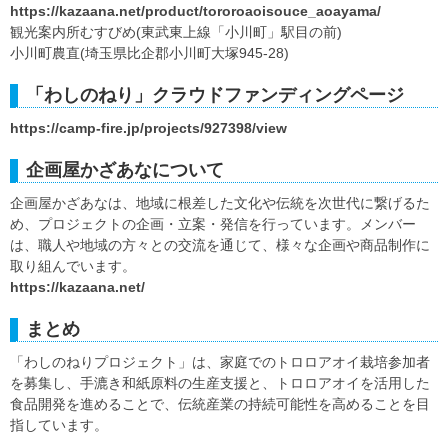
https://kazaana.net/product/tororoaoisouce_aoayama/
観光案内所むすびめ(東武東上線「小川町」駅目の前)
小川町農直(埼玉県比企郡小川町大塚945-28)
「わしのねり」クラウドファンディングページ
https://camp-fire.jp/projects/927398/view
企画屋かざあなについて
企画屋かざあなは、地域に根差した文化や伝統を次世代に繋げるた
め、プロジェクトの企画・立案・発信を行っています。メンバー
は、職人や地域の方々との交流を通じて、様々な企画や商品制作に
取り組んでいます。
https://kazaana.net/
まとめ
「わしのねりプロジェクト」は、家庭でのトロロアオイ栽培参加者
を募集し、手漉き和紙原料の生産支援と、トロロアオイを活用した
食品開発を進めることで、伝統産業の持続可能性を高めることを目
指しています。