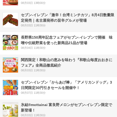
08月03日 13時00分
セブン-イレブン「激辛！台湾ミンチカツ」8月4日数量限
定発売｜名古屋発祥の旨辛グルメが登場
08月03日 11時30分
長野県150周年記念フェアがセブン-イレブンで開催 味
噌や伝統野菜を使った新商品21品が登場
08月04日 11時30分
関西限定！和歌山の恵みを味わう『和歌山毎度おおきに
フェア』全商品徹底紹介
08月03日 11時30分
セブン‐イレブン「からあげ棒」「アメリカンドッグ」3
日間限定30円引きセールを開催中！
08月07日 11時30分
氷結®mottainai 富良野メロンがセブン‐イレブン限定で
新登場！
08月03日 11時30分