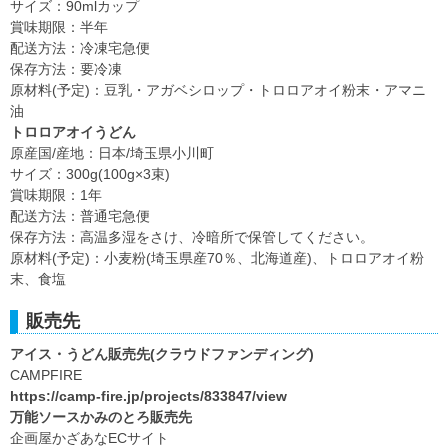
サイズ：90mlカップ
賞味期限：半年
配送方法：冷凍宅急便
保存方法：要冷凍
原材料(予定)：豆乳・アガベシロップ・トロロアオイ粉末・アマニ
油
トロロアオイうどん
原産国/産地：日本/埼玉県小川町
サイズ：300g(100g×3束)
賞味期限：1年
配送方法：普通宅急便
保存方法：高温多湿をさけ、冷暗所で保管してください。
原材料(予定)：小麦粉(埼玉県産70％、北海道産)、トロロアオイ粉
末、食塩
販売先
アイス・うどん販売先(クラウドファンディング)
CAMPFIRE
https://camp-fire.jp/projects/833847/view
万能ソースかみのとろ販売先
企画屋かざあなECサイト