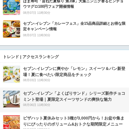
はま寿司「旨ねた夏祭り 第3弾」大葉ニンニク香るビンチョ
ウマグロ100円フェア開催情報
08月07日 11時30分
セブン‐イレブン「カレーフェス」全15品商品詳細とお得な限
定キャンペーン情報
08月07日 11時30分
トレンド | アクセスランキング
セブン‐イレブンに爽やか「レモン」スイーツ＆パン新登
場！夏に食べたい限定商品をチェック
08月03日 11時30分
セブン‐イレブン「よくばりサンド」シリーズ新作チョコ
ミント登場｜夏限定スイーツサンドの爽快な魅力
08月06日 11時30分
ピザハット夏休みセット3種が3,000円から！お盆や集ま
りにぴったりのボリューム&おトクな期間限定メニュー