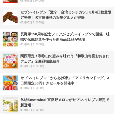
08月03日 13時00分
セブン-イレブン「激辛！台湾ミンチカツ」8月4日数量限
定発売｜名古屋発祥の旨辛グルメが登場
08月03日 11時30分
長野県150周年記念フェアがセブン-イレブンで開催 味
噌や伝統野菜を使った新商品21品が登場
08月04日 11時30分
関西限定！和歌山の恵みを味わう『和歌山毎度おおきに
フェア』全商品徹底紹介
08月03日 11時30分
セブン‐イレブン「からあげ棒」「アメリカンドッグ」3
日間限定30円引きセールを開催中！
08月07日 11時30分
氷結®mottainai 富良野メロンがセブン‐イレブン限定で
新登場！
08月03日 11時30分