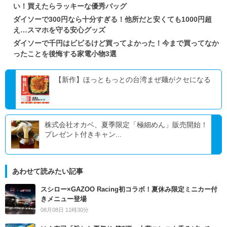
い！買えたらラッキーな優秀バッグ
ダイソーで300円なら十分すぎる！他所だと安くても1000円超
え…スマホを守る安心グッズ
ダイソーで千円はビビるけど買ってよかった！今まで買ってなか
ったことを後悔する家電小物3選
【新作】ほっともっとの台湾まぜ麺がクセになる
株式会社オカベ、夏季限定「極細めん」販売開始！
プレゼント付きキャン...
あわせて読みたい記事
スシロー×GAZOO Racing初コラボ！夏休み限定ミニカー付
きメニュー登場
08月08日 11時30分