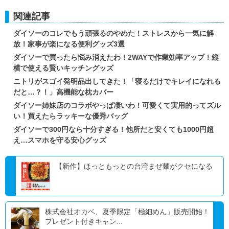
関連記事
ダイソーのコレでもう頑張るのやめた！ストレスから一気に解
放！家事が楽になる便利グッズ3選
ダイソーで買ったら悩み消えたわ！2WAYで作業効率アップ！縦
横で使える賢いキッチングッズ
ニトリがスゴイ発明品出してきた！「寝るだけでキレイになれる
だと…？！」高機能な枕カバー
ダイソー姉妹店のコラボやっぱ凄いわ！可愛くて実用的ってズル
い！買えたらラッキーな優秀バッグ
ダイソーで300円なら十分すぎる！他所だと安くても1000円超
え…スマホを守る安心グッズ
【新作】ほっともっとの台湾まぜ麺がクセになる
株式会社オカベ、夏季限定「極細めん」販売開始！
プレゼント付きキャン...