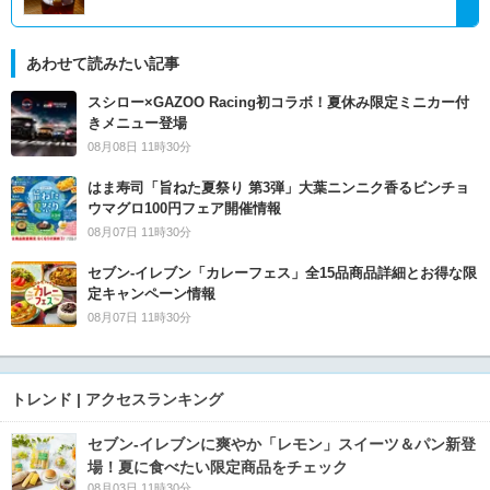
あわせて読みたい記事
スシロー×GAZOO Racing初コラボ！夏休み限定ミニカー付
きメニュー登場
08月08日 11時30分
はま寿司「旨ねた夏祭り 第3弾」大葉ニンニク香るビンチョ
ウマグロ100円フェア開催情報
08月07日 11時30分
セブン‐イレブン「カレーフェス」全15品商品詳細とお得な限
定キャンペーン情報
08月07日 11時30分
トレンド | アクセスランキング
セブン‐イレブンに爽やか「レモン」スイーツ＆パン新登
場！夏に食べたい限定商品をチェック
08月03日 11時30分