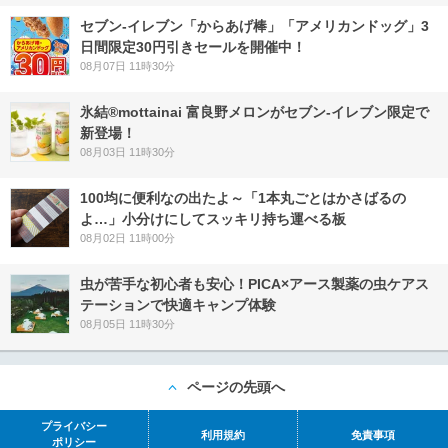
セブン‐イレブン「からあげ棒」「アメリカンドッグ」3
日間限定30円引きセールを開催中！
08月07日 11時30分
氷結®mottainai 富良野メロンがセブン‐イレブン限定で
新登場！
08月03日 11時30分
100均に便利なの出たよ～「1本丸ごとはかさばるの
よ…」小分けにしてスッキリ持ち運べる板
08月02日 11時00分
虫が苦手な初心者も安心！PICA×アース製薬の虫ケアス
テーションで快適キャンプ体験
08月05日 11時30分
ページの先頭へ
プライバシー
利用規約
免責事項
ポリシー