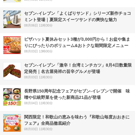
セブン‐イレブン「よくばりサンド」シリーズ新作チョコ
ミント登場｜夏限定スイーツサンドの爽快な魅力
08月06日 11時30分
ピザハット夏休みセット3種が3,000円から！お盆や集ま
りにぴったりのボリューム&おトクな期間限定メニュー
08月03日 13時00分
セブン-イレブン「激辛！台湾ミンチカツ」8月4日数量限
定発売｜名古屋発祥の旨辛グルメが登場
08月03日 11時30分
長野県150周年記念フェアがセブン-イレブンで開催 味
噌や伝統野菜を使った新商品21品が登場
08月04日 11時30分
関西限定！和歌山の恵みを味わう『和歌山毎度おおきに
フェア』全商品徹底紹介
08月03日 11時30分