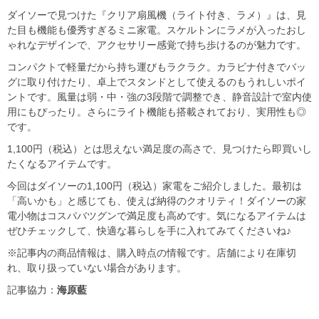
ダイソーで見つけた『クリア扇風機（ライト付き、ラメ）』は、見
た目も機能も優秀すぎるミニ家電。スケルトンにラメが入ったおし
ゃれなデザインで、アクセサリー感覚で持ち歩けるのが魅力です。
コンパクトで軽量だから持ち運びもラクラク。カラビナ付きでバッ
グに取り付けたり、卓上でスタンドとして使えるのもうれしいポイ
ントです。風量は弱・中・強の3段階で調整でき、静音設計で室内使
用にもぴったり。さらにライト機能も搭載されており、実用性も◎
です。
1,100円（税込）とは思えない満足度の高さで、見つけたら即買いし
たくなるアイテムです。
今回はダイソーの1,100円（税込）家電をご紹介しました。最初は
「高いかも」と感じても、使えば納得のクオリティ！ダイソーの家
電小物はコスパバツグンで満足度も高めです。気になるアイテムは
ぜひチェックして、快適な暮らしを手に入れてみてくださいね♪
※記事内の商品情報は、購入時点の情報です。店舗により在庫切
れ、取り扱っていない場合があります。
記事協力：
海原藍