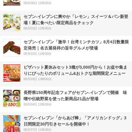
08月06日 11時30分
セブン‐イレブンに爽やか「レモン」スイーツ＆パン新登
場！夏に食べたい限定商品をチェック
08月03日 11時30分
セブン-イレブン「激辛！台湾ミンチカツ」8月4日数量限
定発売｜名古屋発祥の旨辛グルメが登場
08月03日 11時30分
ピザハット夏休みセット3種が3,000円から！お盆や集ま
りにぴったりのボリューム&おトクな期間限定メニュー
08月03日 13時00分
長野県150周年記念フェアがセブン-イレブンで開催 味
噌や伝統野菜を使った新商品21品が登場
08月04日 11時30分
セブン‐イレブン「からあげ棒」「アメリカンドッグ」3
日間限定30円引きセールを開催中！
08月07日 11時30分