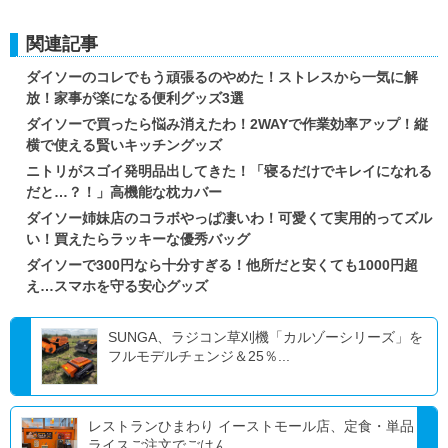
関連記事
ダイソーのコレでもう頑張るのやめた！ストレスから一気に解
放！家事が楽になる便利グッズ3選
ダイソーで買ったら悩み消えたわ！2WAYで作業効率アップ！縦
横で使える賢いキッチングッズ
ニトリがスゴイ発明品出してきた！「寝るだけでキレイになれる
だと…？！」高機能な枕カバー
ダイソー姉妹店のコラボやっぱ凄いわ！可愛くて実用的ってズル
い！買えたらラッキーな優秀バッグ
ダイソーで300円なら十分すぎる！他所だと安くても1000円超
え…スマホを守る安心グッズ
SUNGA、ラジコン草刈機「カルゾーシリーズ」を
フルモデルチェンジ＆25％...
レストランひまわり イーストモール店、定食・単品
ライスご注文でごはん...