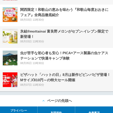
関西限定！和歌山の恵みを味わう『和歌山毎度おおきに
フェア』全商品徹底紹介
08月03日 11時30分
氷結®mottainai 富良野メロンがセブン‐イレブン限定で
新登場！
08月03日 11時30分
虫が苦手な初心者も安心！PICA×アース製薬の虫ケアス
テーションで快適キャンプ体験
08月05日 11時30分
ピザハット「ハットの日」8月は新作ビビンバピザ登場！
Mサイズ810円～の特大セール開催
08月07日 11時30分
ページの先頭へ
プライバシー
利用規約
免責事項