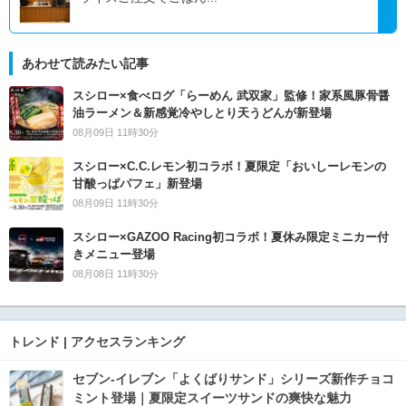
あわせて読みたい記事
スシロー×食べログ「らーめん 武双家」監修！家系風豚骨醤
油ラーメン＆新感覚冷やしとり天うどんが新登場
08月09日 11時30分
スシロー×C.C.レモン初コラボ！夏限定「おいしーレモンの
甘酸っぱパフェ」新登場
08月09日 11時30分
スシロー×GAZOO Racing初コラボ！夏休み限定ミニカー付
きメニュー登場
08月08日 11時30分
トレンド | アクセスランキング
セブン‐イレブン「よくばりサンド」シリーズ新作チョコ
ミント登場｜夏限定スイーツサンドの爽快な魅力