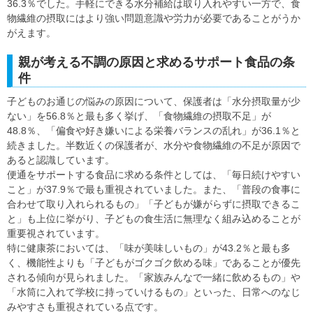
36.3％でした。手軽にできる水分補給は取り入れやすい一方で、食
物繊維の摂取にはより強い問題意識や労力が必要であることがうか
がえます。
親が考える不調の原因と求めるサポート食品の条
件
子どものお通じの悩みの原因について、保護者は「水分摂取量が少
ない」を56.8％と最も多く挙げ、「食物繊維の摂取不足」が
48.8％、「偏食や好き嫌いによる栄養バランスの乱れ」が36.1％と
続きました。半数近くの保護者が、水分や食物繊維の不足が原因で
あると認識しています。
便通をサポートする食品に求める条件としては、「毎日続けやすい
こと」が37.9％で最も重視されていました。また、「普段の食事に
合わせて取り入れられるもの」「子どもが嫌がらずに摂取できるこ
と」も上位に挙がり、子どもの食生活に無理なく組み込めることが
重要視されています。
特に健康茶においては、「味が美味しいもの」が43.2％と最も多
く、機能性よりも「子どもがゴクゴク飲める味」であることが優先
される傾向が見られました。「家族みんなで一緒に飲めるもの」や
「水筒に入れて学校に持っていけるもの」といった、日常へのなじ
みやすさも重視されている点です。