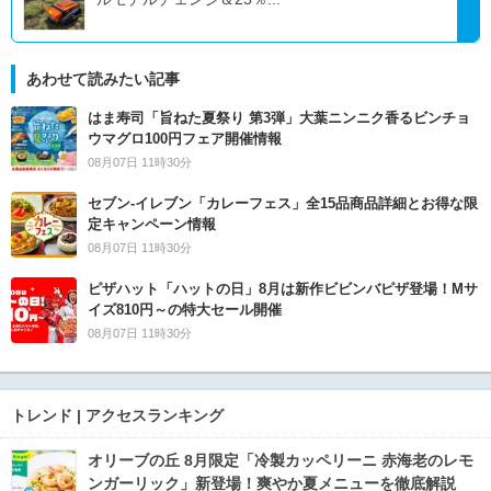
あわせて読みたい記事
はま寿司「旨ねた夏祭り 第3弾」大葉ニンニク香るビンチョ
ウマグロ100円フェア開催情報
08月07日 11時30分
セブン‐イレブン「カレーフェス」全15品商品詳細とお得な限
定キャンペーン情報
08月07日 11時30分
ピザハット「ハットの日」8月は新作ビビンバピザ登場！Mサ
イズ810円～の特大セール開催
08月07日 11時30分
トレンド | アクセスランキング
オリーブの丘 8月限定「冷製カッペリーニ 赤海老のレモ
ンガーリック」新登場！爽やか夏メニューを徹底解説