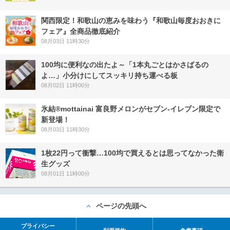
関西限定！和歌山の恵みを味わう『和歌山毎度おおきに
フェア』全商品徹底紹介
08月03日 11時30分
100均に便利なの出たよ～「1本丸ごとはかさばるの
よ…」小分けにしてスッキリ持ち運べる板
08月02日 11時00分
氷結®mottainai 富良野メロンがセブン‐イレブン限定で
新登場！
08月03日 11時30分
1枚22円って衝撃…100均で買えるとは思ってなかった衛
生グッズ
08月01日 11時00分
ページの先頭へ
プライバシー