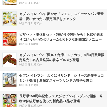
08月01日 11時30分
セブン‐イレブンに爽やか「レモン」スイーツ＆パン新登
場！夏に食べたい限定商品をチェック
08月03日 11時30分
ピザハット夏休みセット3種が3,000円から！お盆や集ま
りにぴったりのボリューム&おトクな期間限定メニュー
08月03日 13時00分
セブン-イレブン「激辛！台湾ミンチカツ」8月4日数量限
定発売｜名古屋発祥の旨辛グルメが登場
08月03日 11時30分
セブン‐イレブン「よくばりサンド」シリーズ新作チョコ
ミント登場｜夏限定スイーツサンドの爽快な魅力
08月06日 11時30分
長野県150周年記念フェアがセブン-イレブンで開催 味
噌や伝統野菜を使った新商品21品が登場
08月04日 11時30分