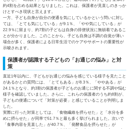
約4割を占める結果となりました。これは、保護者が見直しのきっか
けとすべき現状と言えます。
一方、子ども自身が自分の便通を気にしているかという問いに対し
ては、「とても気にしている」が9.1％、「やや気にしている」が
22.9％に留まり、約7割の子どもは自身の排便状況に無頓着であるこ
とが分かりました。このことから、子ども自身は不調の自覚が薄い
場合が多く、保護者による日常生活でのケアやサポートの重要性が
示唆されます。
保護者が認識する子どもの「お通じの悩み」と対
策
直近1年以内に、子どもがお通じの悩みを感じている様子を見たこと
があるかとの質問には、「とてもある」が8.3％、「ややある」が
24.1％となり、約3割の保護者が子どものお通じに関する不調や悩む
様子を確認していました。さらに、これらの保護者のうち約8割が、
子どもの便通について「対策が必要」と感じていることが判明しま
した。
実際に行った対策としては、「食物繊維を摂らせた」と「水分を多
めに摂らせた」が同率で51.7％と最も多く挙げられました。次いで
「食事内容を見直した」が40.7％、「発酵食品を摂らせた」が