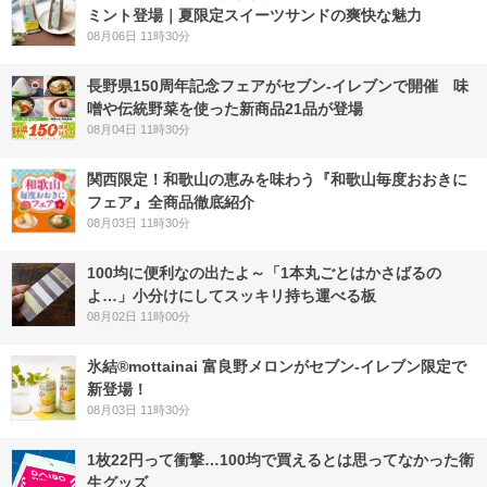
ミント登場｜夏限定スイーツサンドの爽快な魅力
08月06日 11時30分
長野県150周年記念フェアがセブン-イレブンで開催 味
噌や伝統野菜を使った新商品21品が登場
08月04日 11時30分
関西限定！和歌山の恵みを味わう『和歌山毎度おおきに
フェア』全商品徹底紹介
08月03日 11時30分
100均に便利なの出たよ～「1本丸ごとはかさばるの
よ…」小分けにしてスッキリ持ち運べる板
08月02日 11時00分
氷結®mottainai 富良野メロンがセブン‐イレブン限定で
新登場！
08月03日 11時30分
1枚22円って衝撃…100均で買えるとは思ってなかった衛
生グッズ