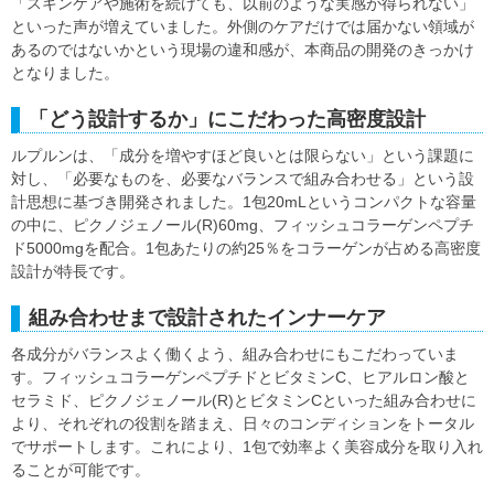
「スキンケアや施術を続けても、以前のような実感が得られない」
といった声が増えていました。外側のケアだけでは届かない領域が
あるのではないかという現場の違和感が、本商品の開発のきっかけ
となりました。
「どう設計するか」にこだわった高密度設計
ルプルンは、「成分を増やすほど良いとは限らない」という課題に
対し、「必要なものを、必要なバランスで組み合わせる」という設
計思想に基づき開発されました。1包20mLというコンパクトな容量
の中に、ピクノジェノール(R)60mg、フィッシュコラーゲンペプチ
ド5000mgを配合。1包あたりの約25％をコラーゲンが占める高密度
設計が特長です。
組み合わせまで設計されたインナーケア
各成分がバランスよく働くよう、組み合わせにもこだわっていま
す。フィッシュコラーゲンペプチドとビタミンC、ヒアルロン酸と
セラミド、ピクノジェノール(R)とビタミンCといった組み合わせに
より、それぞれの役割を踏まえ、日々のコンディションをトータル
でサポートします。これにより、1包で効率よく美容成分を取り入れ
ることが可能です。