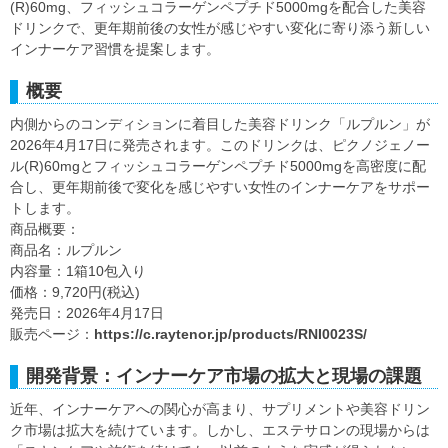
(R)60mg、フィッシュコラーゲンペプチド5000mgを配合した美容
ドリンクで、更年期前後の女性が感じやすい変化に寄り添う新しい
インナーケア習慣を提案します。
概要
内側からのコンディションに着目した美容ドリンク「ルプルン」が
2026年4月17日に発売されます。このドリンクは、ピクノジェノー
ル(R)60mgとフィッシュコラーゲンペプチド5000mgを高密度に配
合し、更年期前後で変化を感じやすい女性のインナーケアをサポー
トします。
商品概要：
商品名：ルプルン
内容量：1箱10包入り
価格：9,720円(税込)
発売日：2026年4月17日
販売ページ：
https://c.raytenor.jp/products/RNI0023S/
開発背景：インナーケア市場の拡大と現場の課題
近年、インナーケアへの関心が高まり、サプリメントや美容ドリン
ク市場は拡大を続けています。しかし、エステサロンの現場からは