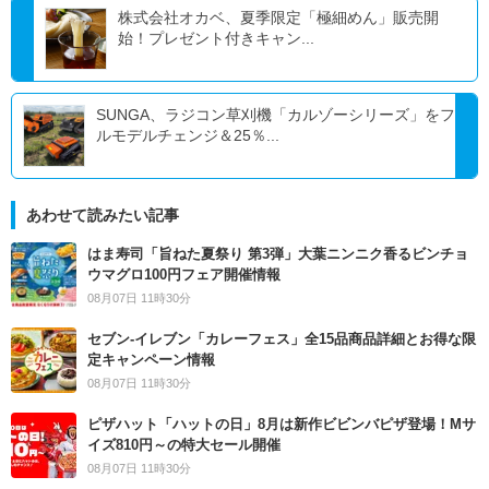
株式会社オカベ、夏季限定「極細めん」販売開
始！プレゼント付きキャン...
SUNGA、ラジコン草刈機「カルゾーシリーズ」をフ
ルモデルチェンジ＆25％...
あわせて読みたい記事
はま寿司「旨ねた夏祭り 第3弾」大葉ニンニク香るビンチョ
ウマグロ100円フェア開催情報
08月07日 11時30分
セブン‐イレブン「カレーフェス」全15品商品詳細とお得な限
定キャンペーン情報
08月07日 11時30分
ピザハット「ハットの日」8月は新作ビビンバピザ登場！Mサ
イズ810円～の特大セール開催
08月07日 11時30分