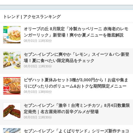
トレンド | アクセスランキング
オリーブの丘 8月限定「冷製カッペリーニ 赤海老のレモ
ンガーリック」新登場！爽やか夏メニューを徹底解説
08月01日 11時30分
セブン‐イレブンに爽やか「レモン」スイーツ＆パン新登
場！夏に食べたい限定商品をチェック
08月03日 11時30分
ピザハット夏休みセット3種が3,000円から！お盆や集ま
りにぴったりのボリューム&おトクな期間限定メニュー
08月03日 13時00分
セブン-イレブン「激辛！台湾ミンチカツ」8月4日数量限
定発売｜名古屋発祥の旨辛グルメが登場
08月03日 11時30分
セブン‐イレブン「よくばりサンド」シリーズ新作チョコ