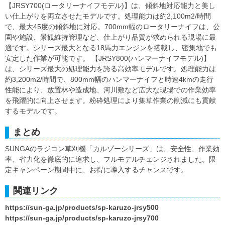
【JRSY700(ロータリーナイフモデル)】は、傾斜地対応能力と美し
い仕上がりを両立させたモデルです。処理能力は約2,100m2/時間
で、最大45度の傾斜地に対応。700mm幅のロータリーナイフは、公
園や施設、景観維持管理など、仕上がり品質が求められる現場に最
適です。シリーズ最大となる18馬力エンジンを搭載し、密集地でも
安定した作業が可能です。 【JRSY800(ハンマーナイフモデル)】
は、シリーズ最大の処理能力を誇る高効率モデルです。処理能力は
約3,200m2/時間で、800mm幅のハンマーナイフと時速4kmの走行
性能により、放置林や造成地、河川敷など広大な現場での作業効率
を飛躍的に向上させます。粉砕処理により集草作業の削減にも貢献
するモデルです。
まとめ
SUNGAのラジコン草刈機「カルゾーシリーズ」は、安全性、作業効
率、省力化を徹底的に追求し、フルモデルチェンジされました。限
定キャンペーン期間中に、お得に導入するチャンスです。
関連リンク
https://sun-ga.jp/products/sp-karuzo-jrsy500
https://sun-ga.jp/products/sp-karuzo-jrsy700