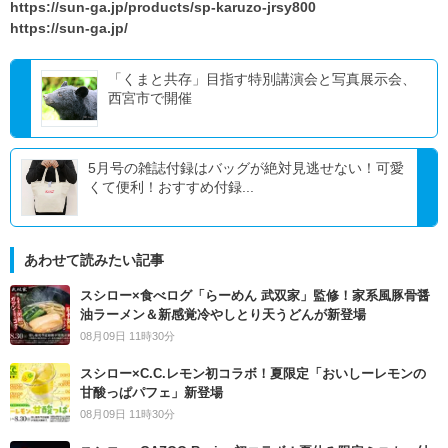
https://sun-ga.jp/products/sp-karuzo-jrsy800
https://sun-ga.jp/
「くまと共存」目指す特別講演会と写真展示会、
西宮市で開催
5月号の雑誌付録はバッグが絶対見逃せない！可愛
くて便利！おすすめ付録...
あわせて読みたい記事
スシロー×食べログ「らーめん 武双家」監修！家系風豚骨醤
油ラーメン＆新感覚冷やしとり天うどんが新登場
08月09日 11時30分
スシロー×C.C.レモン初コラボ！夏限定「おいしーレモンの
甘酸っぱパフェ」新登場
08月09日 11時30分