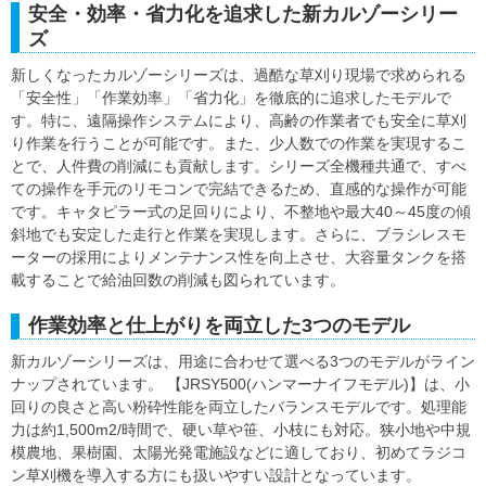
安全・効率・省力化を追求した新カルゾーシリー
ズ
新しくなったカルゾーシリーズは、過酷な草刈り現場で求められる
「安全性」「作業効率」「省力化」を徹底的に追求したモデルで
す。特に、遠隔操作システムにより、高齢の作業者でも安全に草刈
り作業を行うことが可能です。また、少人数での作業を実現するこ
とで、人件費の削減にも貢献します。シリーズ全機種共通で、すべ
ての操作を手元のリモコンで完結できるため、直感的な操作が可能
です。キャタピラー式の足回りにより、不整地や最大40～45度の傾
斜地でも安定した走行と作業を実現します。さらに、ブラシレスモ
ーターの採用によりメンテナンス性を向上させ、大容量タンクを搭
載することで給油回数の削減も図られています。
作業効率と仕上がりを両立した3つのモデル
新カルゾーシリーズは、用途に合わせて選べる3つのモデルがライン
ナップされています。 【JRSY500(ハンマーナイフモデル)】は、小
回りの良さと高い粉砕性能を両立したバランスモデルです。処理能
力は約1,500m2/時間で、硬い草や笹、小枝にも対応。狭小地や中規
模農地、果樹園、太陽光発電施設などに適しており、初めてラジコ
ン草刈機を導入する方にも扱いやすい設計となっています。