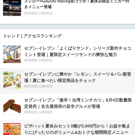
スシロー×GAZOO Racing初コラボ！夏休み限定ミニカー付
きメニュー登場
08月08日 11時30分
トレンド | アクセスランキング
セブン‐イレブン「よくばりサンド」シリーズ新作チョコ
ミント登場｜夏限定スイーツサンドの爽快な魅力
08月06日 11時30分
セブン‐イレブンに爽やか「レモン」スイーツ＆パン新登
場！夏に食べたい限定商品をチェック
08月03日 11時30分
セブン-イレブン「激辛！台湾ミンチカツ」8月4日数量限
定発売｜名古屋発祥の旨辛グルメが登場
08月03日 11時30分
ピザハット夏休みセット3種が3,000円から！お盆や集ま
りにぴったりのボリューム&おトクな期間限定メニュー