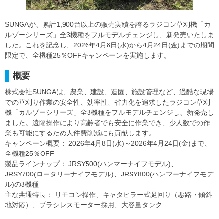
SUNGAが、累計1,900台以上の販売実績を誇るラジコン草刈機「カ
ルゾーシリーズ」全3機種をフルモデルチェンジし、新発売いたしま
した。これを記念し、2026年4月8日(水)から4月24日(金)までの期間
限定で、全機種25％OFFキャンペーンを実施します。
概要
株式会社SUNGAは、農業、建設、造園、施設管理など、過酷な現場
での草刈り作業の安全性、効率性、省力化を追求したラジコン草刈
機「カルゾーシリーズ」全3機種をフルモデルチェンジし、新発売し
ました。遠隔操作により高齢者でも安全に作業でき、少人数での作
業も可能にするため人件費削減にも貢献します。
キャンペーン概要： 2026年4月8日(水)～2026年4月24日(金)まで、
全機種25％OFF
製品ラインナップ： JRSY500(ハンマーナイフモデル)、
JRSY700(ロータリーナイフモデル)、JRSY800(ハンマーナイフモデ
ル)の3機種
主な共通特長： リモコン操作、キャタピラー式足回り（悪路・傾斜
地対応）、ブラシレスモーター採用、大容量タンク