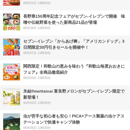
08月03日 13時00分
長野県150周年記念フェアがセブン-イレブンで開催 味
噌や伝統野菜を使った新商品21品が登場
08月04日 11時30分
セブン‐イレブン「からあげ棒」「アメリカンドッグ」3
日間限定30円引きセールを開催中！
08月07日 11時30分
関西限定！和歌山の恵みを味わう『和歌山毎度おおきに
フェア』全商品徹底紹介
08月03日 11時30分
氷結®mottainai 富良野メロンがセブン‐イレブン限定で
新登場！
08月03日 11時30分
虫が苦手な初心者も安心！PICA×アース製薬の虫ケアス
テーションで快適キャンプ体験
08月05日 11時30分