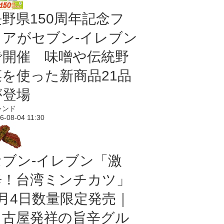
長野県150周年記念フ
ェアがセブン-イレブン
で開催 味噌や伝統野
菜を使った新商品21品
が登場
レンド
6-08-04 11:30
セブン-イレブン「激
辛！台湾ミンチカツ」
8月4日数量限定発売｜
名古屋発祥の旨辛グル