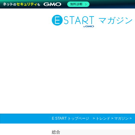
無料診断
マガジン
E START トップページ
>
トレンド
>
マガジン
総合