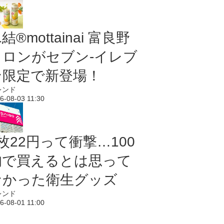
結®mottainai 富良野
メロンがセブン‐イレブ
ン限定で新登場！
レンド
6-08-03 11:30
枚22円って衝撃…100
均で買えるとは思って
なかった衛生グッズ
レンド
6-08-01 11:00