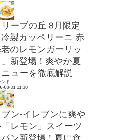
オリーブの丘 8月限定
「冷製カッペリーニ 赤
海老のレモンガーリッ
ク」新登場！爽やか夏
メニューを徹底解説
レンド
6-08-01 11:30
セブン‐イレブンに爽や
か「レモン」スイーツ
＆パン新登場！夏に食