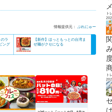
ト
202
情報提供元：
ぷれにゅー
しのラ
【新作】ほっともっとの台湾ま
ビング
ぜ麺がクセになる
ト
202