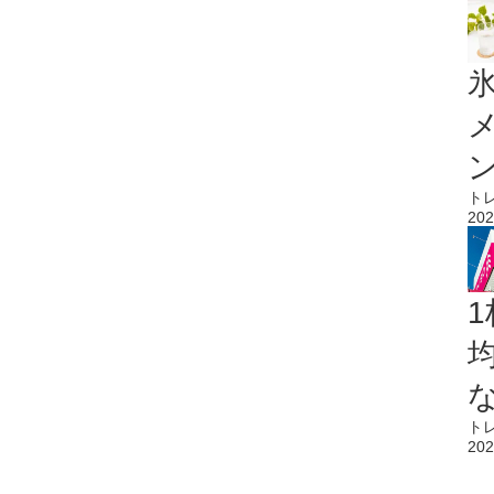
氷
ト
202
1
ト
202