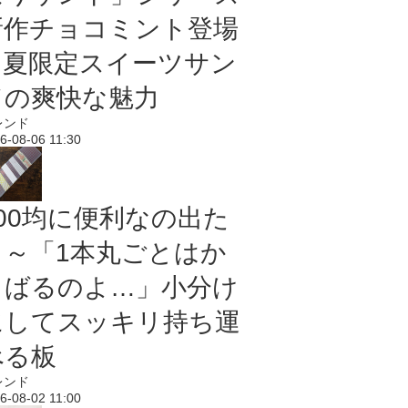
新作チョコミント登場
｜夏限定スイーツサン
ドの爽快な魅力
レンド
6-08-06 11:30
100均に便利なの出た
よ～「1本丸ごとはか
さばるのよ…」小分け
にしてスッキリ持ち運
べる板
レンド
6-08-02 11:00