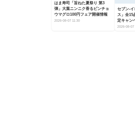
はま寿司「旨ねた夏祭り 第3
弾」大葉ニンニク香るビンチョ
セブン‐
ウマグロ100円フェア開催情報
ス」全1
定キャン
2026-08-07 11:30
2026-08-07 