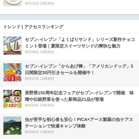
08月10日 11時30分
トレンド | アクセスランキング
セブン‐イレブン「よくばりサンド」シリーズ新作チョコ
ミント登場｜夏限定スイーツサンドの爽快な魅力
08月06日 11時30分
セブン‐イレブン「からあげ棒」「アメリカンドッグ」3
日間限定30円引きセールを開催中！
08月07日 11時30分
長野県150周年記念フェアがセブン-イレブンで開催 味
噌や伝統野菜を使った新商品21品が登場
08月04日 11時30分
虫が苦手な初心者も安心！PICA×アース製薬の虫ケアス
テーションで快適キャンプ体験
08月05日 11時30分