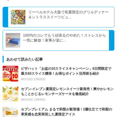
リーベルホテル大阪で初夏限定のグリルディナー
＆シトラススイーツビュ...
100均のコレでもう頑張るのやめた！ストレスから
一気に解放！家事が楽に...
あわせて読みたい記事
ピザハット「お盆の10スライスキャンペーン」6日間限定で
最大60スライス獲得！お得なポイント活用術を紹介
08月10日 11時30分
セブン‐イレブン夏限定レモンスイーツ新発売！爽やかレモン
もことかじるレモンチーズケーキを徹底紹介
08月10日 11時30分
セブンプレミアム まるで和梨が新登場！2層仕立てで和梨の
果実感を忠実再現した夏限定アイス