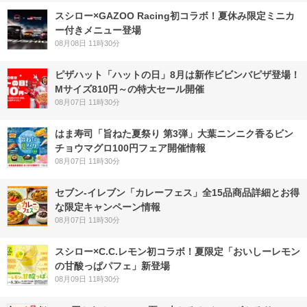
スシロー×GAZOO Racing初コラボ！夏休み限定ミニカ
ー付きメニュー登場
08月08日 11時30分
ピザハット「ハットの日」8月は新作ビビンバピザ登場！
Mサイズ810円～の特大セール開催
08月07日 11時30分
はま寿司「旨ねた夏祭り 第3弾」大葉ニンニク香るビン
チョウマグロ100円フェア開催情報
08月07日 11時30分
セブン‐イレブン「カレーフェス」全15品商品詳細とお得
な限定キャンペーン情報
08月07日 11時30分
スシロー×C.C.レモン初コラボ！夏限定「おいしーレモン
の甘酸っぱパフェ」新登場
08月09日 11時30分