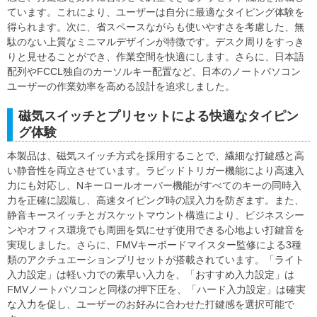
ています。これにより、ユーザーは自分に最適なタイピング体験を
得られます。次に、省スペースながらも使いやすさを考慮した、無
駄のない上質なミニマルデザインが特徴です。デスク周りをすっき
りと見せることができ、作業空間を快適にします。さらに、日本語
配列やFCCL独自のカーソルキー配置など、日本のノートパソコン
ユーザーの作業効率を高める設計を追求しました。
磁気スイッチとプリセットによる快適なタイピン
グ体験
本製品は、磁気スイッチ方式を採用することで、繊細な打鍵感と高
い静音性を両立させています。ラピッドトリガー機能により高速入
力にも対応し、Nキーロールオーバー機能がすべてのキーの同時入
力を正確に認識し、高速タイピング時の誤入力を防ぎます。また、
静音キースイッチとガスケットマウント構造により、ビジネスシー
ンやオフィス環境でも周囲を気にせず使用できる心地よい打鍵音を
実現しました。さらに、FMVキーボードマイスター監修による3種
類のアクチュエーションプリセットが搭載されています。「ライト
入力設定」は軽い力での素早い入力を、「おすすめ入力設定」は
FMVノートパソコンと同様の押下圧を、「ハード入力設定」は確実
な入力を促し、ユーザーのお好みに合わせた打鍵感を選択可能で