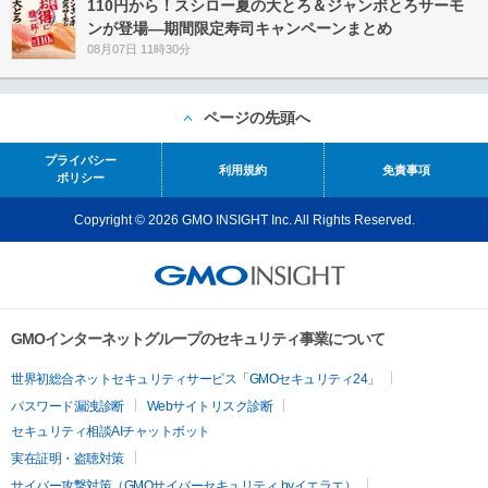
110円から！スシロー夏の大とろ＆ジャンボとろサーモ
ンが登場―期間限定寿司キャンペーンまとめ
08月07日 11時30分
ページの先頭へ
プライバシー
利用規約
免責事項
ポリシー
Copyright © 2026 GMO INSIGHT Inc. All Rights Reserved.
GMOインターネットグループのセキュリティ事業について
世界初総合ネットセキュリティサービス「GMOセキュリティ24」
パスワード漏洩診断
Webサイトリスク診断
セキュリティ相談AIチャットボット
実在証明・盗聴対策
サイバー攻撃対策（GMOサイバーセキュリティ byイエラエ）