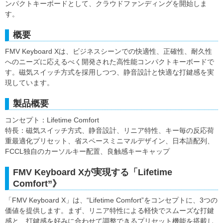
ンパクトキーボードとして、クラウドファンディングを開始しま
す。
概要
FMV Keyboard Xは、ビジネスシーンでの快適性、正確性、耐久性
へのニーズに応えるべく開発された高性能コンパクトキーボードで
す。磁気スイッチ方式を採用しつつ、静音設計と快適な打鍵感を実
現しています。
製品概要
コンセプト：Lifetime Comfort
特長：磁気スイッチ方式、静音設計、リニア特性、キー毎の反応荷
重最適化プリセット、省スペースミニマルデザイン、日本語配列、
FCCL独自のカーソルキー配置、良触感キーキャップ
FMV Keyboard Xが実現する「Lifetime
Comfort”》
「FMV Keyboard X」は、“Lifetime Comfort”をコンセプトに、3つの
価値を提供します。まず、リニア特性による軽快でスムーズな打鍵
感と、打鍵感を好みに合わせて調整できるプリセット機能を搭載し