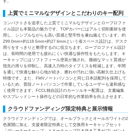
す。
上質でミニマルなデザインとこだわりのキー配列
コンパクトさを追求した上質でミニマルなデザインとロープロファ
イル設計も本製品の魅力です。TOPカバーにはアルミ切削素材を使
用し、シンプルながらも高い質感と堅牢性を兼ね備えています。約
299.0mm×約118.5mm×約27.6mmという省スペース設計は、デスク
周りをすっきりと整理するのに役立ちます。ロープロファイル設計
は、長時間の使用でも疲れにくい快適な操作性をもたらします。キ
ーキャップにはソフトフィール塗装が施され、微細なマット質感が
指先の滑りを抑制し、高速入力時のタイプミスを軽減します。年間
を通して快適な触り心地が続き、擦れや汚れに強い高耐久仕上げも
特徴です。また、FMVノートパソコンと同じ日本語配列を採用して
いるため、普段ノートパソコンで作業しているユーザーも違和感な
く使用できます。FCCL独自設計のカーソルキー配置は、文書編集
やスプレッドシート操作などの日常的な作業効率を向上させます。
クラウドファンディング限定特典と展示情報
クラウドファンディングでは、オールブラックとオールホワイトの2
色展開に加え、支援者限定特典として交換用キーキャップセット
「グレーキーキャップ」とキーキャップ引き抜き工具がプレゼント