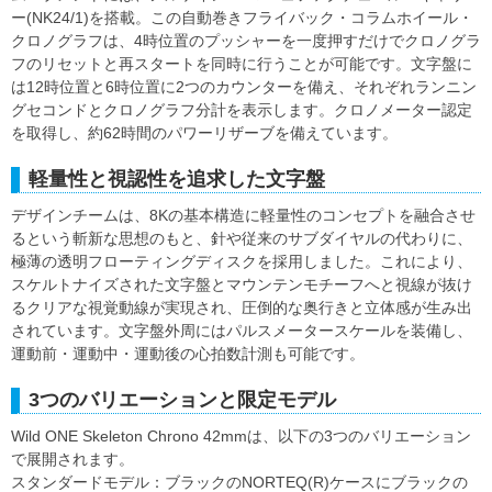
ー(NK24/1)を搭載。この自動巻きフライバック・コラムホイール・
クロノグラフは、4時位置のプッシャーを一度押すだけでクロノグラ
フのリセットと再スタートを同時に行うことが可能です。文字盤に
は12時位置と6時位置に2つのカウンターを備え、それぞれランニン
グセコンドとクロノグラフ分計を表示します。クロノメーター認定
を取得し、約62時間のパワーリザーブを備えています。
軽量性と視認性を追求した文字盤
デザインチームは、8Kの基本構造に軽量性のコンセプトを融合させ
るという斬新な思想のもと、針や従来のサブダイヤルの代わりに、
極薄の透明フローティングディスクを採用しました。これにより、
スケルトナイズされた文字盤とマウンテンモチーフへと視線が抜け
るクリアな視覚動線が実現され、圧倒的な奥行きと立体感が生み出
されています。文字盤外周にはパルスメータースケールを装備し、
運動前・運動中・運動後の心拍数計測も可能です。
3つのバリエーションと限定モデル
Wild ONE Skeleton Chrono 42mmは、以下の3つのバリエーション
で展開されます。
スタンダードモデル：ブラックのNORTEQ(R)ケースにブラックの