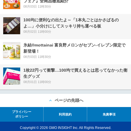
フェア』全商品徹底紹介
08月03日 11時30分
100均に便利なの出たよ～「1本丸ごとはかさばるの
よ…」小分けにしてスッキリ持ち運べる板
08月02日 11時00分
氷結®mottainai 富良野メロンがセブン‐イレブン限定で
新登場！
08月03日 11時30分
1枚22円って衝撃…100均で買えるとは思ってなかった衛
生グッズ
08月01日 11時00分
ページの先頭へ
プライバシー
利用規約
免責事項
ポリシー
Copyright © 2026 GMO INSIGHT Inc. All Rights Reserved.