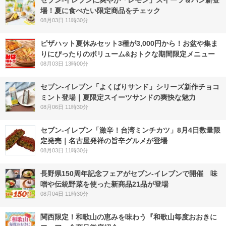
場！夏に食べたい限定商品をチェック
08月03日 11時30分
ピザハット夏休みセット3種が3,000円から！お盆や集ま
りにぴったりのボリューム&おトクな期間限定メニュー
08月03日 13時00分
セブン‐イレブン「よくばりサンド」シリーズ新作チョコ
ミント登場｜夏限定スイーツサンドの爽快な魅力
08月06日 11時30分
セブン-イレブン「激辛！台湾ミンチカツ」8月4日数量限
定発売｜名古屋発祥の旨辛グルメが登場
08月03日 11時30分
長野県150周年記念フェアがセブン-イレブンで開催 味
噌や伝統野菜を使った新商品21品が登場
08月04日 11時30分
関西限定！和歌山の恵みを味わう『和歌山毎度おおきに