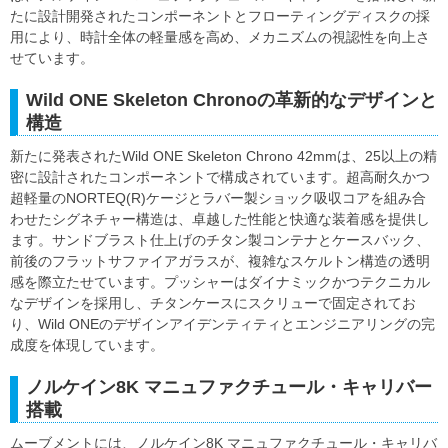
たに設計開発されたコンポーネントとフローティングディスクの採
用により、時計全体の軽量感を高め、メカニズムの視認性を向上さ
せています。
Wild ONE Skeleton Chronoの革新的なデザインと
構造
新たに発表されたWild ONE Skeleton Chrono 42mmは、25以上の精
密に設計されたコンポーネントで構成されています。超高耐久かつ
超軽量のNORTEQ(R)ケージとラバー製ショック吸収コアを組み合
わせたシグネチャー構造は、卓越した性能と快適な装着感を提供し
ます。サンドブラスト仕上げのチタン製コンテナとケースバック、
前後のフラットサファイアガラスが、複雑なスケルトン構造の透明
感を際立たせています。プッシャーはダイナミックかつテクニカル
なデザインを採用し、チタンケースにスクリューで固定されてお
り、Wild ONEのデザインアイデンティティとエンジニアリングの完
成度を体現しています。
ノルケイン8K マニュファクチュール・キャリバー
搭載
ムーブメントには、ノルケイン8K マニュファクチュール・キャリバ