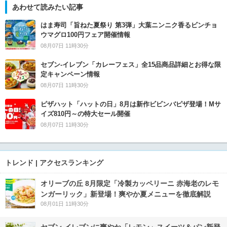
あわせて読みたい記事
はま寿司「旨ねた夏祭り 第3弾」大葉ニンニク香るビンチョ
ウマグロ100円フェア開催情報
08月07日 11時30分
セブン‐イレブン「カレーフェス」全15品商品詳細とお得な限
定キャンペーン情報
08月07日 11時30分
ピザハット「ハットの日」8月は新作ビビンバピザ登場！Mサ
イズ810円～の特大セール開催
08月07日 11時30分
トレンド | アクセスランキング
オリーブの丘 8月限定「冷製カッペリーニ 赤海老のレモ
ンガーリック」新登場！爽やか夏メニューを徹底解説
08月01日 11時30分
セブン‐イレブンに爽やか「レモン」スイーツ＆パン新登