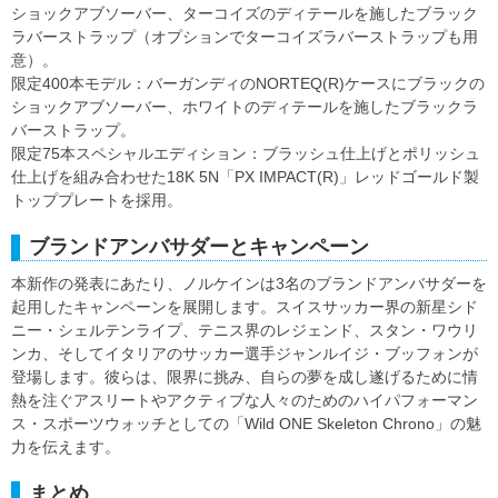
ショックアブソーバー、ターコイズのディテールを施したブラック
ラバーストラップ（オプションでターコイズラバーストラップも用
意）。
限定400本モデル：バーガンディのNORTEQ(R)ケースにブラックの
ショックアブソーバー、ホワイトのディテールを施したブラックラ
バーストラップ。
限定75本スペシャルエディション：ブラッシュ仕上げとポリッシュ
仕上げを組み合わせた18K 5N「PX IMPACT(R)」レッドゴールド製
トッププレートを採用。
ブランドアンバサダーとキャンペーン
本新作の発表にあたり、ノルケインは3名のブランドアンバサダーを
起用したキャンペーンを展開します。スイスサッカー界の新星シド
ニー・シェルテンライプ、テニス界のレジェンド、スタン・ワウリ
ンカ、そしてイタリアのサッカー選手ジャンルイジ・ブッフォンが
登場します。彼らは、限界に挑み、自らの夢を成し遂げるために情
熱を注ぐアスリートやアクティブな人々のためのハイパフォーマン
ス・スポーツウォッチとしての「Wild ONE Skeleton Chrono」の魅
力を伝えます。
まとめ