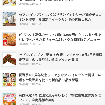
08月03日 11時30分
セブン‐イレブン「よくばりサンド」シリーズ新作チョコ
ミント登場｜夏限定スイーツサンドの爽快な魅力
08月06日 11時30分
ピザハット夏休みセット3種が3,000円から！お盆や集ま
りにぴったりのボリューム&おトクな期間限定メニュー
08月03日 13時00分
セブン-イレブン「激辛！台湾ミンチカツ」8月4日数量限
定発売｜名古屋発祥の旨辛グルメが登場
08月03日 11時30分
長野県150周年記念フェアがセブン-イレブンで開催 味
噌や伝統野菜を使った新商品21品が登場
08月04日 11時30分
関西限定！和歌山の恵みを味わう『和歌山毎度おおきに
フェア』全商品徹底紹介
08月03日 11時30分