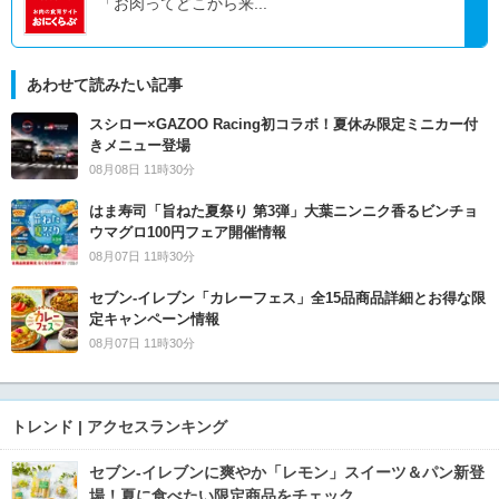
「お肉ってどこから来...
あわせて読みたい記事
スシロー×GAZOO Racing初コラボ！夏休み限定ミニカー付
きメニュー登場
08月08日 11時30分
はま寿司「旨ねた夏祭り 第3弾」大葉ニンニク香るビンチョ
ウマグロ100円フェア開催情報
08月07日 11時30分
セブン‐イレブン「カレーフェス」全15品商品詳細とお得な限
定キャンペーン情報
08月07日 11時30分
トレンド | アクセスランキング
セブン‐イレブンに爽やか「レモン」スイーツ＆パン新登
場！夏に食べたい限定商品をチェック