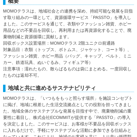
概要
MOMOテラスは、地域社会との連携を深め、持続可能な発展を目指
す取り組みの一環として、資源循環サービス「PASSTO」を導入し
ました。このサービスを通じて、衣類やファッション雑貨、ホビー
用品などの不要品を回収し、再利用または再資源化することで、廃
棄物削減と資源循環に貢献します。
回収ボックス設置場所：MOMOテラス 2階ユニクロ前通路
対象品目：衣類（トップス、ボトムス、ジャケット、コート等）、
ファッション雑貨、ホビー用品（バッグ、キャップ、ベルト、ミニ
カー、鉄道玩具、ぬいぐるみ、フィギュア等）
注意事項：濡れたもの、散らばるものは袋にまとめる。一度回収し
たものは返却不可。
地域と共に進めるサステナビリティ
MOMOテラスは、「いつもをもっと照らす場所」を施設コンセプト
に掲げ、地域に根差した生活交流拠点としての役割を担ってきまし
た。地域全体のサステナブルな発展を目指す中で、廃棄物削減の重
要性に着目し、株式会社ECOMMITが提供する「PASSTO」の導入
を決定しました。このサービスは、お客様が不要品を回収ボックス
に入れるだけで、手軽にサステナブルな活動に参加できる仕組みと
なっています。これにより、地域のお客様と共に、より良い循環型