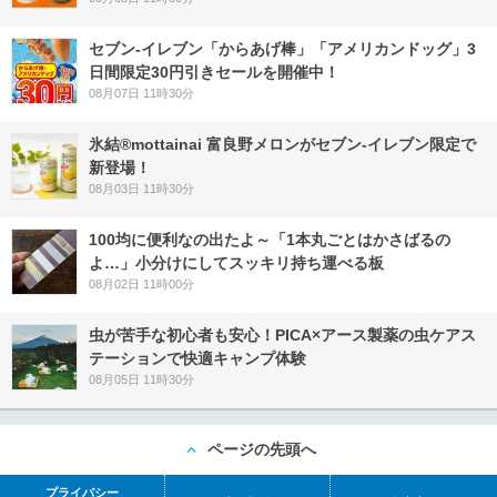
セブン‐イレブン「からあげ棒」「アメリカンドッグ」3
日間限定30円引きセールを開催中！
08月07日 11時30分
氷結®mottainai 富良野メロンがセブン‐イレブン限定で
新登場！
08月03日 11時30分
100均に便利なの出たよ～「1本丸ごとはかさばるの
よ…」小分けにしてスッキリ持ち運べる板
08月02日 11時00分
虫が苦手な初心者も安心！PICA×アース製薬の虫ケアス
テーションで快適キャンプ体験
08月05日 11時30分
ページの先頭へ
プライバシー