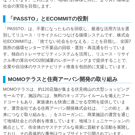
社会の実現を目指します。
「PASSTO」とECOMMITの役割
「PASSTO」は、不要になったものを回収し、最適な活用方法を選
別してリユース・リサイクルにつなげる循環システムです。株式会
社ECOMMITは、「捨てない社会をかなえる」ことを目指し、全国7
箇所の循環センターで不要品の回収・選別・再流通を行っていま
す。独自のトレーサビリティシステムを活用し、リユース・リサイ
クル率の算出やCO2削減量のレポーティングまで提供することで、
企業や自治体のサステナビリティ推進を包括的に支援しています。
MOMOテラスと住商アーバン開発の取り組み
MOMOテラスは、約120店舗が集まる伏見桃山の大型ショッピング
モールです。施設内には、無料のキッズプレイルームを備えたフー
ドコートもあり、家族連れも快適に過ごせる空間を提供していま
す。運営会社である住商アーバン開発株式会社は、「この街と、未
来につなぐ取り組みを。」をスローガンに、商業施設の運営を通じ
て地域社会との共創を推進しています。地域コミュニケーションの
拠点として、街全体のサステナブルな発展に貢献する活動を展開し
ており、その具体的な事例はウェブサイトで公開されています。