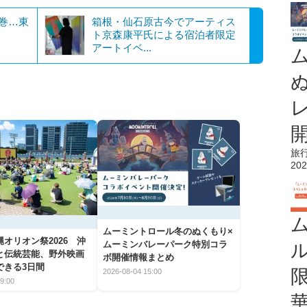
圧巻…東
箱根・仙石原古今でアーティス
ト京森康平氏による宿泊者限定
アートイベ...
旅
202
ムーミントロール冬のぬくもり×
オリオン祭2026 沖
ムーミンバレーパーク特別コラ
と伝統芸能、野外映画
ボ開催情報まとめ
できる3日間
2026-08-04 15:00
9:00