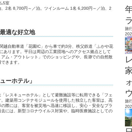
ム5室
、2名 8,700円～／泊。ツインルーム 1名 6,200円～／泊、2
旅
最適な好立地
202
ター」は、関越自動車道「花園IC」から車で約3分、秩父鉄道「ふかや花
地にあります。平日は周辺の工業団地へのアクセス拠点として
ミアム・アウトレット」でのショッピングや、長瀞での自然散
用できます。
ューホテル」
ウ
は「レスキューホテル」として避難施設等に転用できる「フェ
す。建築用コンテナモジュールを使用した独立した客室は、高
旅
事の際には、客室を被災地へ迅速に移設し、安心・安全なプラ
202
過去には、新型コロナウイルス対策や、臨時医療施設としての