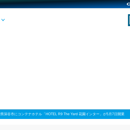
県深谷市にコンテナホテル「HOTEL R9 The Yard 花園インター」が5月7日開業