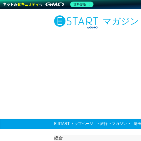
無料診断
マガジン
E START トップページ
>
旅行
>
マガジン
>
埼玉
総合