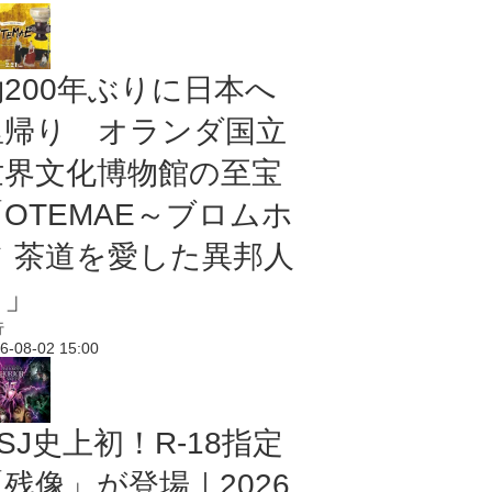
約200年ぶりに日本へ
里帰り オランダ国立
世界文化博物館の至宝
「OTEMAE～ブロムホ
フ 茶道を愛した異邦人
～」
行
6-08-02 15:00
SJ史上初！R-18指定
残像」が登場｜2026