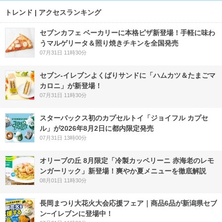
トレンド | アクセスランキング
セブンカフェ ベーカリーに本格ピザ新登場！手軽に味わ
うマルゲリータ＆照り焼きチキンを全国発売
07月31日 11時30分
セブン‐イレブンよくばりサンドに「ハムカツ＆たまごマ
カロニ」が新登場！
07月31日 11時30分
スターバックス初のカプセルトイ「ジョイフル カプセ
ル」が2026年8月2日に都内限定発売
07月31日 13時00分
オリーブの丘 8月限定「冷製カッペリーニ 赤海老のレモ
ンガーリック」新登場！爽やか夏メニューを徹底解説
08月01日 11時30分
長岡まつり大花火大会応援フェア｜商品6品が新潟県セブ
ン−イレブンに登場中！