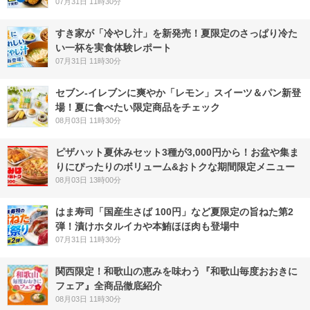
07月31日 11時30分
すき家が「冷やし汁」を新発売！夏限定のさっぱり冷た
い一杯を実食体験レポート
07月31日 11時30分
セブン‐イレブンに爽やか「レモン」スイーツ＆パン新登
場！夏に食べたい限定商品をチェック
08月03日 11時30分
ピザハット夏休みセット3種が3,000円から！お盆や集ま
りにぴったりのボリューム&おトクな期間限定メニュー
08月03日 13時00分
はま寿司「国産生さば 100円」など夏限定の旨ねた第2
弾！漬けホタルイカや本鮪ほほ肉も登場中
07月31日 11時30分
関西限定！和歌山の恵みを味わう『和歌山毎度おおきに
フェア』全商品徹底紹介
08月03日 11時30分