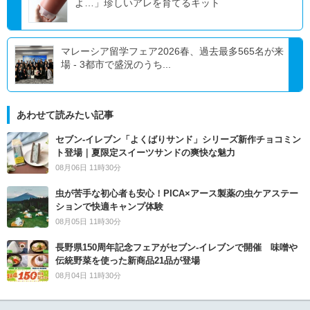
よ…」珍しいアレを育てるキット
マレーシア留学フェア2026春、過去最多565名が来
場 - 3都市で盛況のうち...
あわせて読みたい記事
セブン‐イレブン「よくばりサンド」シリーズ新作チョコミン
ト登場｜夏限定スイーツサンドの爽快な魅力
08月06日 11時30分
虫が苦手な初心者も安心！PICA×アース製薬の虫ケアステー
ションで快適キャンプ体験
08月05日 11時30分
長野県150周年記念フェアがセブン-イレブンで開催 味噌や
伝統野菜を使った新商品21品が登場
08月04日 11時30分