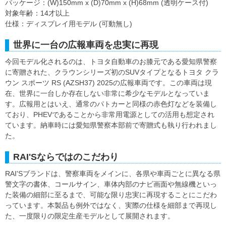
パッケージ：(W)150mm x (D)70mm x (H)68mm (透明ケース付)
対象年齢：14才以上
仕様：ディスプレイ用モデル (可動無し)
世界に一台の広報車両を忠実に再現
今回モデル化されるのは、トヨタ自動車のお膝元である愛知県警察
に寄贈された、クラウンシリーズ初のSUVタイプとなるトヨタ クラ
ウン スポーツ RS (AZSH37) 2025の広報車両です。この車両は現
在、世界に一台しか存在しない非常に希少なモデルとなっていま
す。広報用とはいえ、通常のパトカーと同様の赤色灯などを装備し
ており、PHEVであることから非常用電源としての活用も想定され
ています。納車時には愛知県警察本部前で寄贈式も執り行われまし
た。
RAI'Sならではのこだわり
RAI'Sブランドは、警察車両をメインに、各県や車両ごとに異なる県
警文字の書体、コールサイン、車体内部のナビ画面や無線機といっ
た装備の細部に至るまで、可能な限り忠実に再現することにこだわ
っています。本製品も例外ではなく、実際の仕様を細部まで再現し
た、一度限りの限定生産モデルとして展開されます。