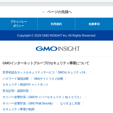
ページの先頭へ
プライバシー
利用規約
免責事項
ポリシー
Copyright © 2026 GMO INSIGHT Inc. All Rights Reserved.
GMOインターネットグループのセキュリティ事業について
世界初総合ネットセキュリティサービス「GMOセキュリティ24」
パスワード漏洩診断
Webサイトリスク診断
セキュリティ相談AIチャットボット
実在証明・盗聴対策
サイバー攻撃対策（GMOサイバーセキュリティ byイエラエ）
サイバー攻撃対策（GMO Flatt Security）
なりすまし対策
セキュリティ事業の軌跡