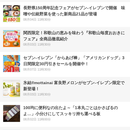
長野県150周年記念フェアがセブン-イレブンで開催 味
噌や伝統野菜を使った新商品21品が登場
08月04日 11時30分
関西限定！和歌山の恵みを味わう『和歌山毎度おおきに
フェア』全商品徹底紹介
08月03日 11時30分
セブン‐イレブン「からあげ棒」「アメリカンドッグ」3
日間限定30円引きセールを開催中！
08月07日 11時30分
氷結®mottainai 富良野メロンがセブン‐イレブン限定で
新登場！
08月03日 11時30分
100均に便利なの出たよ～「1本丸ごとはかさばるの
よ…」小分けにしてスッキリ持ち運べる板
08月02日 11時00分