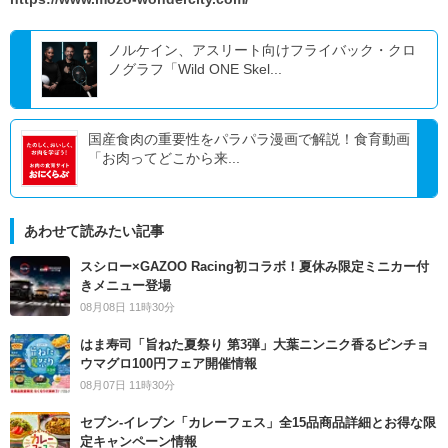
ノルケイン、アスリート向けフライバック・クロ
ノグラフ「Wild ONE Skel...
国産食肉の重要性をパラパラ漫画で解説！食育動画
「お肉ってどこから来...
あわせて読みたい記事
スシロー×GAZOO Racing初コラボ！夏休み限定ミニカー付
きメニュー登場
08月08日 11時30分
はま寿司「旨ねた夏祭り 第3弾」大葉ニンニク香るビンチョ
ウマグロ100円フェア開催情報
08月07日 11時30分
セブン‐イレブン「カレーフェス」全15品商品詳細とお得な限
定キャンペーン情報