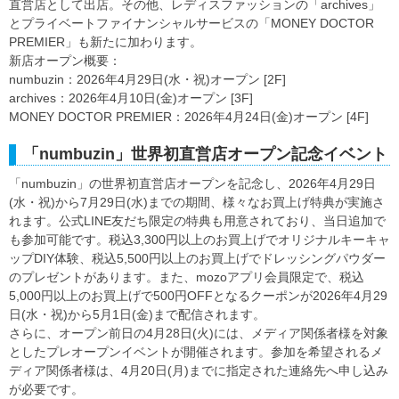
直営店として出店。その他、レディスファッションの「archives」
とプライベートファイナンシャルサービスの「MONEY DOCTOR
PREMIER」も新たに加わります。
新店オープン概要：
numbuzin：2026年4月29日(水・祝)オープン [2F]
archives：2026年4月10日(金)オープン [3F]
MONEY DOCTOR PREMIER：2026年4月24日(金)オープン [4F]
「numbuzin」世界初直営店オープン記念イベント
「numbuzin」の世界初直営店オープンを記念し、2026年4月29日
(水・祝)から7月29日(水)までの期間、様々なお買上げ特典が実施さ
れます。公式LINE友だち限定の特典も用意されており、当日追加で
も参加可能です。税込3,300円以上のお買上げでオリジナルキーキャ
ップDIY体験、税込5,500円以上のお買上げでドレッシングパウダー
のプレゼントがあります。また、mozoアプリ会員限定で、税込
5,000円以上のお買上げで500円OFFとなるクーポンが2026年4月29
日(水・祝)から5月1日(金)まで配信されます。
さらに、オープン前日の4月28日(火)には、メディア関係者様を対象
としたプレオープンイベントが開催されます。参加を希望されるメ
ディア関係者様は、4月20日(月)までに指定された連絡先へ申し込み
が必要です。