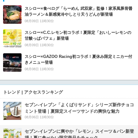
スシロー×食べログ「らーめん 武双家」監修！家系風豚骨醤
油ラーメン＆新感覚冷やしとり天うどんが新登場
08月09日 11時30分
スシロー×C.C.レモン初コラボ！夏限定「おいしーレモンの
甘酸っぱパフェ」新登場
08月09日 11時30分
スシロー×GAZOO Racing初コラボ！夏休み限定ミニカー付
きメニュー登場
08月08日 11時30分
トレンド | アクセスランキング
セブン‐イレブン「よくばりサンド」シリーズ新作チョコ
ミント登場｜夏限定スイーツサンドの爽快な魅力
08月06日 11時30分
セブン‐イレブンに爽やか「レモン」スイーツ＆パン新登
場！夏に食べたい限定商品をチェック