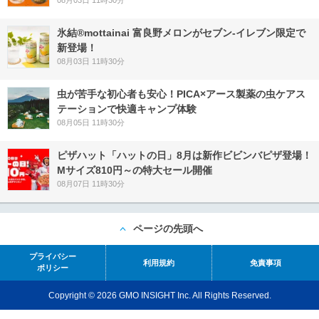
氷結®mottainai 富良野メロンがセブン‐イレブン限定で
新登場！
08月03日 11時30分
虫が苦手な初心者も安心！PICA×アース製薬の虫ケアス
テーションで快適キャンプ体験
08月05日 11時30分
ピザハット「ハットの日」8月は新作ビビンバピザ登場！
Mサイズ810円～の特大セール開催
08月07日 11時30分
ページの先頭へ
プライバシー
利用規約
免責事項
ポリシー
Copyright © 2026 GMO INSIGHT Inc. All Rights Reserved.