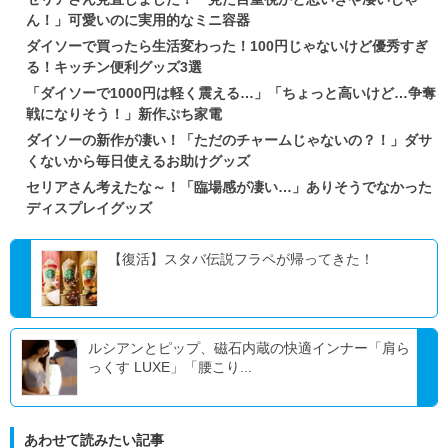
ん！」可愛いのに実用的なミニ容器
ダイソーで買ったら生活変わった！100円じゃないけど優秀すぎ
る！キッチン便利グッズ3選
「ダイソーで1000円は軽く震える…」「ちょっと高いけど…争奪
戦になりそう！」新作ぷち家電
ダイソーの新作が凄い！「ただのチャームじゃないの？！」ダサ
くないから毎日使えるお助けグッズ
セリアさん考えたな～！「臨場感が凄い…」ありそうでなかった
ディスプレイグッズ
【復活】スタバ伝説フラペが帰ってきた！
ルシアンとピップ、磁石内蔵の快適インナー「肩ら
っくす LUXE」「腰こり...
あわせて読みたい記事