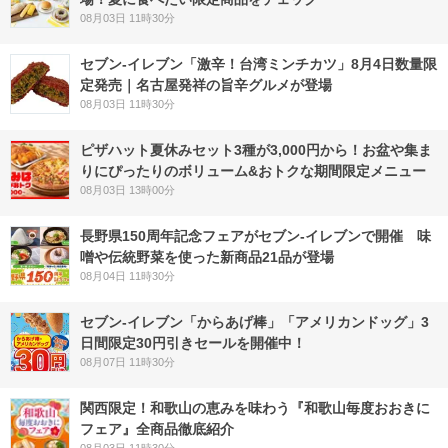
08月03日 11時30分
セブン-イレブン「激辛！台湾ミンチカツ」8月4日数量限
定発売｜名古屋発祥の旨辛グルメが登場
08月03日 11時30分
ピザハット夏休みセット3種が3,000円から！お盆や集ま
りにぴったりのボリューム&おトクな期間限定メニュー
08月03日 13時00分
長野県150周年記念フェアがセブン-イレブンで開催 味
噌や伝統野菜を使った新商品21品が登場
08月04日 11時30分
セブン‐イレブン「からあげ棒」「アメリカンドッグ」3
日間限定30円引きセールを開催中！
08月07日 11時30分
関西限定！和歌山の恵みを味わう『和歌山毎度おおきに
フェア』全商品徹底紹介
08月03日 11時30分