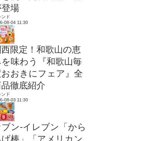
が登場
レンド
6-08-04 11:30
関西限定！和歌山の恵
みを味わう『和歌山毎
度おおきにフェア』全
商品徹底紹介
レンド
6-08-03 11:30
セブン‐イレブン「から
あげ棒」「アメリカン