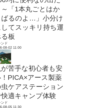
よ～「1本丸ごとはか
さばるのよ…」小分け
にしてスッキリ持ち運
べる板
レンド
6-08-02 11:00
虫が苦手な初心者も安
！PICA×アース製薬
の虫ケアステーション
で快適キャンプ体験
レンド
6-08-05 11:30