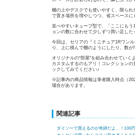
棚の上やデスクでも使いやすく、限られ
で置き場所を増やしつつ、省スペースに
並べやすいキューブ型で、「ここにもう
ョンの数に合わせて少しずつ買い足した
今回は、セリアの『ミニチュア1Rワン
り、上に積んで棚のようにしたり。数が
オリジナルの“部屋”を組み合わせてい
カスタムするのもアリ！コレクションの
ックしてみてください♪
※記事内の商品情報は筆者購入時点（20
場合があります。
関連記事
ダイソーで買えるのが奇跡だよ…！100
ホムセンで買ったらコスパ良すぎ！もう1