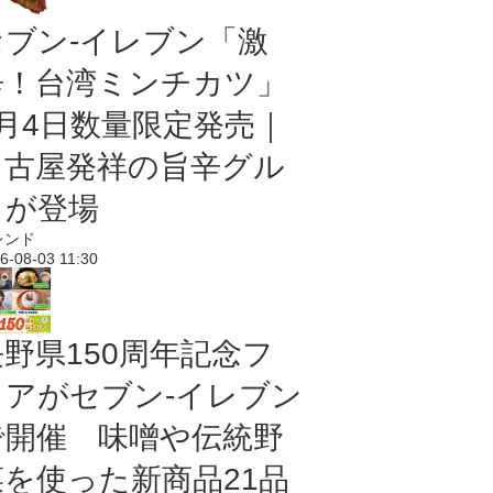
セブン-イレブン「激
辛！台湾ミンチカツ」
8月4日数量限定発売｜
名古屋発祥の旨辛グル
メが登場
レンド
6-08-03 11:30
長野県150周年記念フ
ェアがセブン-イレブン
で開催 味噌や伝統野
菜を使った新商品21品