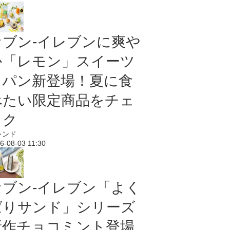
セブン‐イレブンに爽や
か「レモン」スイーツ
＆パン新登場！夏に食
べたい限定商品をチェ
ック
レンド
6-08-03 11:30
セブン‐イレブン「よく
ばりサンド」シリーズ
新作チョコミント登場