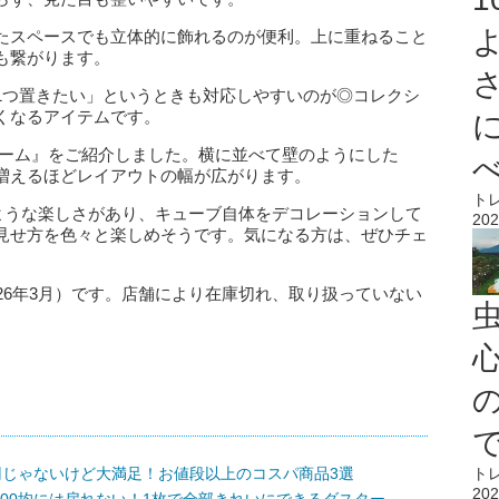
たスペースでも立体的に飾れるのが便利。上に重ねること
も繋がります。
1つ置きたい」というときも対応しやすいのが◎コレクシ
くなるアイテムです。
ルーム』をご紹介しました。横に並べて壁のようにした
増えるほどレイアウトの幅が広がります。
ト
くような楽しさがあり、キューブ自体をデコレーションして
202
見せ方を色々と楽しめそうです。気になる方は、ぜひチェ
26年3月）です。店舗により在庫切れ、取り扱っていない
心
円じゃないけど大満足！お値段以上のコスパ商品3選
ト
202
00均には戻れない！1枚で全部きれいにできるダスター