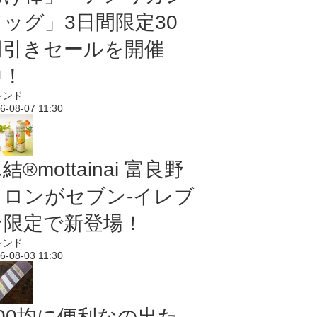
ドッグ」3日間限定30
円引きセールを開催
中！
レンド
6-08-07 11:30
結®mottainai 富良野
メロンがセブン‐イレブ
ン限定で新登場！
レンド
6-08-03 11:30
100均に便利なの出た