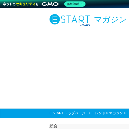
無料診断
マガジン
E START トップページ
>
トレンド
>
マガジン
総合