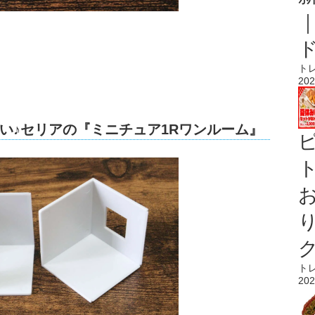
ト
202
い♪セリアの『ミニチュア1Rワンルーム』
ト
ト
202