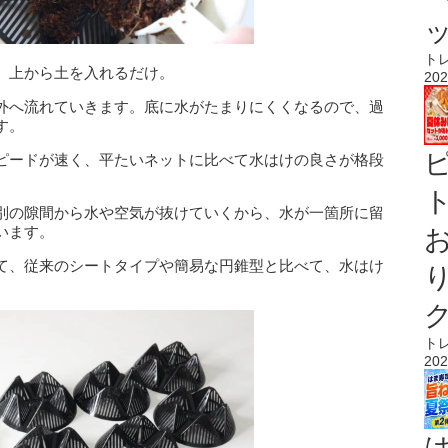
ト
、上から土を入れるだけ。
202
外へ流れていきます。底に水がたまりにくくなるので、過
す。
ピードが速く、平たいネットに比べて水はけの良さが格段
ト
別の隙間から水や空気が抜けていくから、水が一箇所に留
います。
て、従来のシートタイプや簡易な円錐型と比べて、水はけ
ト
202