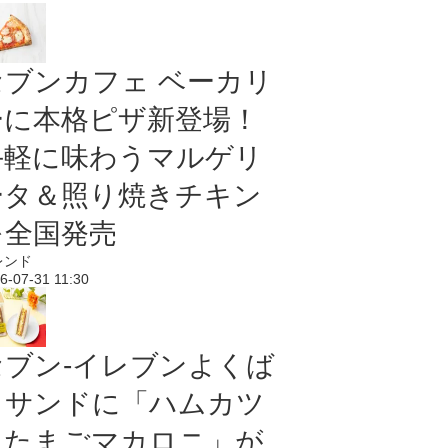
セブンカフェ ベーカリ
ーに本格ピザ新登場！
手軽に味わうマルゲリ
ータ＆照り焼きチキン
を全国発売
レンド
6-07-31 11:30
セブン‐イレブンよくば
りサンドに「ハムカツ
＆たまごマカロニ」が