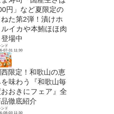
100円」など夏限定の
旨ねた第2弾！漬けホ
タルイカや本鮪ほほ肉
も登場中
レンド
6-07-31 11:30
関西限定！和歌山の恵
みを味わう『和歌山毎
度おおきにフェア』全
商品徹底紹介
レンド
6-08-03 11:30