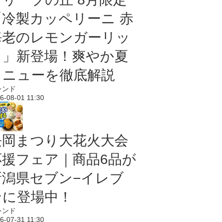
「冷製カッペリーニ 赤
海老のレモンガーリッ
ク」新登場！爽やか夏
メニューを徹底解説
レンド
6-08-01 11:30
長岡まつり大花火大会
応援フェア｜商品6品が
新潟県セブン−イレブ
ンに登場中！
レンド
6-07-31 11:30