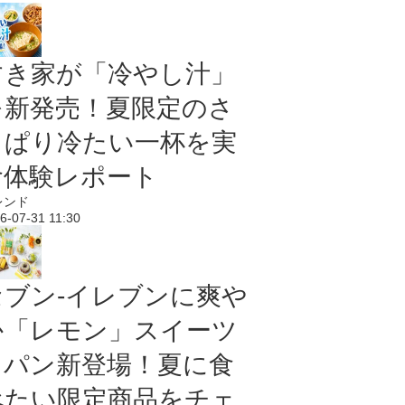
すき家が「冷やし汁」
を新発売！夏限定のさ
っぱり冷たい一杯を実
食体験レポート
レンド
6-07-31 11:30
セブン‐イレブンに爽や
か「レモン」スイーツ
＆パン新登場！夏に食
べたい限定商品をチェ