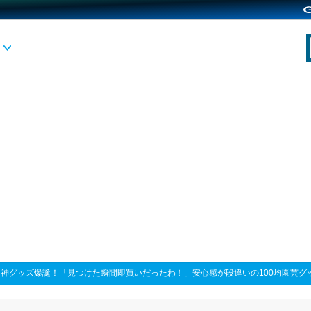
>
神グッズ爆誕！「見つけた瞬間即買いだったわ！」安心感が段違いの100均園芸グ