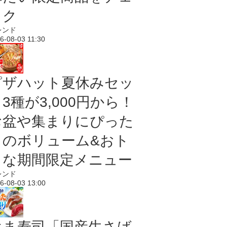
ック
レンド
6-08-03 11:30
ピザハット夏休みセッ
3種が3,000円から！
お盆や集まりにぴった
りのボリューム&おト
クな期間限定メニュー
レンド
6-08-03 13:00
はま寿司「国産生さば