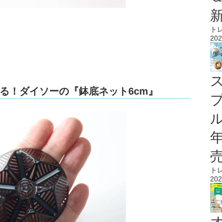
ト
202
る！ダイソーの『鉢底ネット6cm』
ル
ト
202