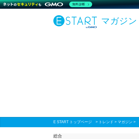
無料診断
マガジン
E START トップページ
>
トレンド
>
マガジン
総合