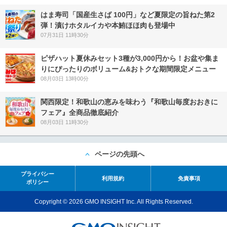
はま寿司「国産生さば 100円」など夏限定の旨ねた第2
弾！漬けホタルイカや本鮪ほほ肉も登場中
07月31日 11時30分
ピザハット夏休みセット3種が3,000円から！お盆や集ま
りにぴったりのボリューム&おトクな期間限定メニュー
08月03日 13時00分
関西限定！和歌山の恵みを味わう『和歌山毎度おおきに
フェア』全商品徹底紹介
08月03日 11時30分
ページの先頭へ
プライバシー
利用規約
免責事項
ポリシー
Copyright © 2026 GMO INSIGHT Inc. All Rights Reserved.