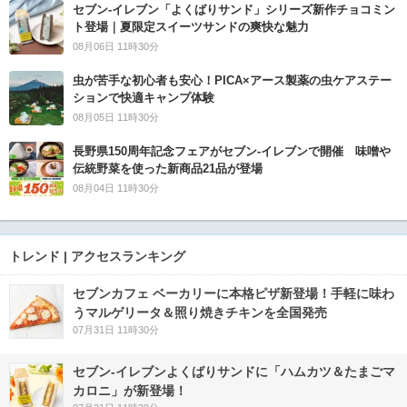
セブン‐イレブン「よくばりサンド」シリーズ新作チョコミン
ト登場｜夏限定スイーツサンドの爽快な魅力
08月06日 11時30分
虫が苦手な初心者も安心！PICA×アース製薬の虫ケアステー
ションで快適キャンプ体験
08月05日 11時30分
長野県150周年記念フェアがセブン-イレブンで開催 味噌や
伝統野菜を使った新商品21品が登場
08月04日 11時30分
トレンド | アクセスランキング
セブンカフェ ベーカリーに本格ピザ新登場！手軽に味わ
うマルゲリータ＆照り焼きチキンを全国発売
07月31日 11時30分
セブン‐イレブンよくばりサンドに「ハムカツ＆たまごマ
カロニ」が新登場！