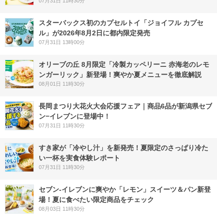
07月31日 11時30分
スターバックス初のカプセルトイ「ジョイフル カプセ
ル」が2026年8月2日に都内限定発売
07月31日 13時00分
オリーブの丘 8月限定「冷製カッペリーニ 赤海老のレモ
ンガーリック」新登場！爽やか夏メニューを徹底解説
08月01日 11時30分
長岡まつり大花火大会応援フェア｜商品6品が新潟県セブ
ン−イレブンに登場中！
07月31日 11時30分
すき家が「冷やし汁」を新発売！夏限定のさっぱり冷た
い一杯を実食体験レポート
07月31日 11時30分
セブン‐イレブンに爽やか「レモン」スイーツ＆パン新登
場！夏に食べたい限定商品をチェック
08月03日 11時30分