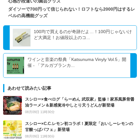
心感が段違いの園芸グッズ
ダイソーで700円って信じられない！ロフトなら2000円はするレ
ベルの高機能グッズ
100均で買えるのが奇跡だよ…！100円じゃないけ
ど大満足！お値段以上のコ...
ワインと音楽の祭典「Katsunuma Vinyly Vol.5」開
催 - 「アルガブランカ...
あわせて読みたい記事
スシロー×食べログ「らーめん 武双家」監修！家系風豚骨醤
油ラーメン＆新感覚冷やしとり天うどんが新登場
08月09日 11時30分
スシロー×C.C.レモン初コラボ！夏限定「おいしーレモンの
甘酸っぱパフェ」新登場
08月09日 11時30分