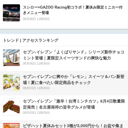
スシロー×GAZOO Racing初コラボ！夏休み限定ミニカー付
きメニュー登場
08月08日 11時30分
トレンド | アクセスランキング
セブン‐イレブン「よくばりサンド」シリーズ新作チョコ
ミント登場｜夏限定スイーツサンドの爽快な魅力
08月06日 11時30分
セブン‐イレブンに爽やか「レモン」スイーツ＆パン新登
場！夏に食べたい限定商品をチェック
08月03日 11時30分
セブン-イレブン「激辛！台湾ミンチカツ」8月4日数量限
定発売｜名古屋発祥の旨辛グルメが登場
08月03日 11時30分
ピザハット夏休みセット3種が3,000円から！お盆や集ま