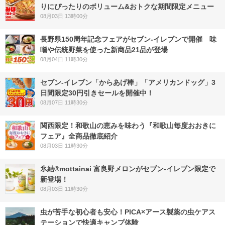
りにぴったりのボリューム&おトクな期間限定メニュー
08月03日 13時00分
長野県150周年記念フェアがセブン-イレブンで開催 味
噌や伝統野菜を使った新商品21品が登場
08月04日 11時30分
セブン‐イレブン「からあげ棒」「アメリカンドッグ」3
日間限定30円引きセールを開催中！
08月07日 11時30分
関西限定！和歌山の恵みを味わう『和歌山毎度おおきに
フェア』全商品徹底紹介
08月03日 11時30分
氷結®mottainai 富良野メロンがセブン‐イレブン限定で
新登場！
08月03日 11時30分
虫が苦手な初心者も安心！PICA×アース製薬の虫ケアス
テーションで快適キャンプ体験