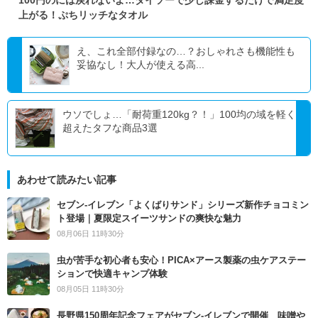
100円のには戻れないよ…ダイソーで少し課金するだけで満足度
上がる！ぷちリッチなタオル
え、これ全部付録なの…？おしゃれさも機能性も
妥協なし！大人が使える高...
ウソでしょ…「耐荷重120kg？！」100均の域を軽く
超えたタフな商品3選
あわせて読みたい記事
セブン‐イレブン「よくばりサンド」シリーズ新作チョコミン
ト登場｜夏限定スイーツサンドの爽快な魅力
08月06日 11時30分
虫が苦手な初心者も安心！PICA×アース製薬の虫ケアステー
ションで快適キャンプ体験
08月05日 11時30分
長野県150周年記念フェアがセブン-イレブンで開催 味噌や