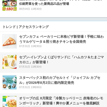
伝統野菜を使った新商品21品が登場
08月04日 11時30分
トレンド | アクセスランキング
セブンカフェ ベーカリーに本格ピザ新登場！手軽に味わ
うマルゲリータ＆照り焼きチキンを全国発売
07月31日 11時30分
セブン‐イレブンよくばりサンドに「ハムカツ＆たまごマ
カロニ」が新登場！
07月31日 11時30分
スターバックス初のカプセルトイ「ジョイフル カプセ
ル」が2026年8月2日に都内限定発売
07月31日 13時00分
オリーブの丘 8月限定「冷製カッペリーニ 赤海老のレモ
ンガーリック」新登場！爽やか夏メニューを徹底解説