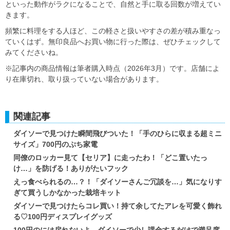
といった動作がラクになることで、自然と手に取る回数が増えてい
きます。
頻繁に料理をする人ほど、この軽さと扱いやすさの差が積み重なっ
ていくはず。無印良品へお買い物に行った際は、ぜひチェックして
みてくださいね。
※記事内の商品情報は筆者購入時点（2026年3月）です。店舗によ
り在庫切れ、取り扱っていない場合があります。
関連記事
ダイソーで見つけた瞬間飛びついた！「手のひらに収まる超ミニ
サイズ」700円のぷち家電
同僚のロッカー見て【セリア】に走ったわ！「どこ置いたっ
け…」を防げる！ありがたいフック
えっ食べられるの…？！「ダイソーさんご冗談を…」気になりす
ぎて買うしかなかった栽培キット
ダイソーで見つけたらコレ買い！持て余してたアレを可愛く飾れ
る♡100円ディスプレイグッズ