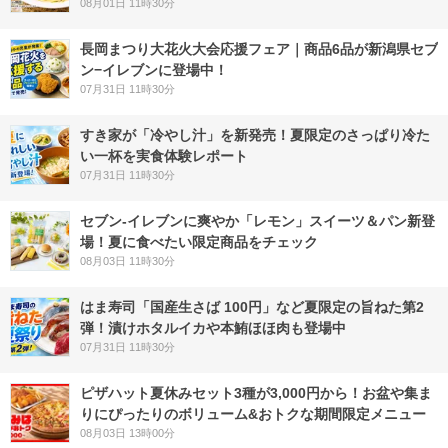
08月01日 11時30分
長岡まつり大花火大会応援フェア｜商品6品が新潟県セブ
ン−イレブンに登場中！
07月31日 11時30分
すき家が「冷やし汁」を新発売！夏限定のさっぱり冷た
い一杯を実食体験レポート
07月31日 11時30分
セブン‐イレブンに爽やか「レモン」スイーツ＆パン新登
場！夏に食べたい限定商品をチェック
08月03日 11時30分
はま寿司「国産生さば 100円」など夏限定の旨ねた第2
弾！漬けホタルイカや本鮪ほほ肉も登場中
07月31日 11時30分
ピザハット夏休みセット3種が3,000円から！お盆や集ま
りにぴったりのボリューム&おトクな期間限定メニュー
08月03日 13時00分