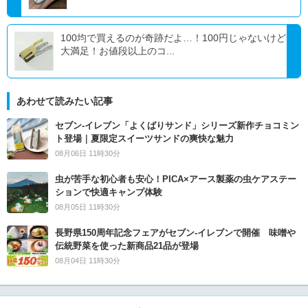
100均で買えるのが奇跡だよ…！100円じゃないけど
大満足！お値段以上のコ...
あわせて読みたい記事
セブン‐イレブン「よくばりサンド」シリーズ新作チョコミン
ト登場｜夏限定スイーツサンドの爽快な魅力
08月06日 11時30分
虫が苦手な初心者も安心！PICA×アース製薬の虫ケアステー
ションで快適キャンプ体験
08月05日 11時30分
長野県150周年記念フェアがセブン-イレブンで開催 味噌や
伝統野菜を使った新商品21品が登場
08月04日 11時30分