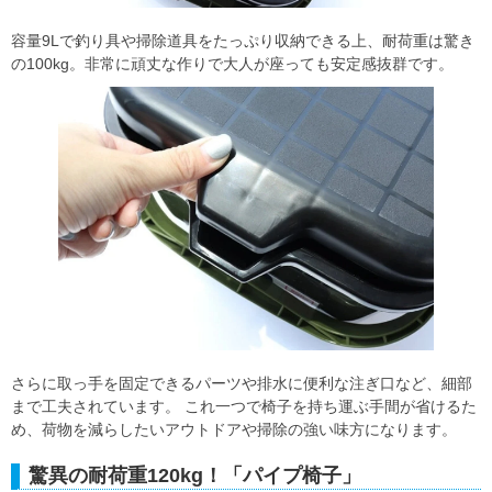
容量9Lで釣り具や掃除道具をたっぷり収納できる上、耐荷重は驚き
の100kg。非常に頑丈な作りで大人が座っても安定感抜群です。
さらに取っ手を固定できるパーツや排水に便利な注ぎ口など、細部
まで工夫されています。 これ一つで椅子を持ち運ぶ手間が省けるた
め、荷物を減らしたいアウトドアや掃除の強い味方になります。
驚異の耐荷重120kg！「パイプ椅子」