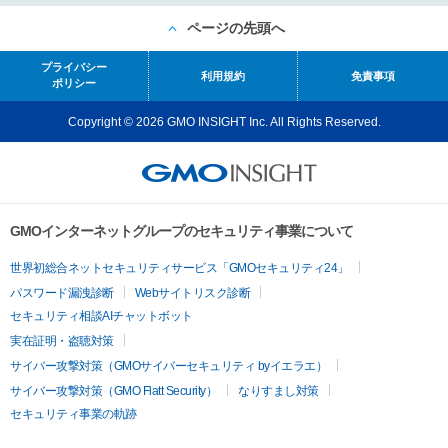
ページの先頭へ
プライバシー
利用規約
免責事項
ポリシー
Copyright © 2026 GMO INSIGHT Inc. All Rights Reserved.
GMOインターネットグループのセキュリティ事業について
世界初総合ネットセキュリティサービス「GMOセキュリティ24」
パスワード漏洩診断
Webサイトリスク診断
セキュリティ相談AIチャットボット
実在証明・盗聴対策
サイバー攻撃対策（GMOサイバーセキュリティ byイエラエ）
サイバー攻撃対策（GMO Flatt Security）
なりすまし対策
セキュリティ事業の軌跡