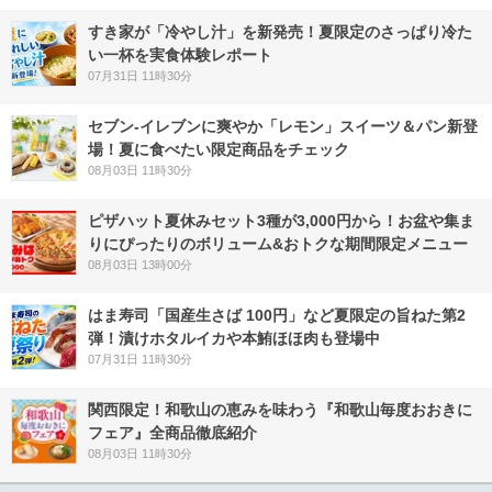
すき家が「冷やし汁」を新発売！夏限定のさっぱり冷た
い一杯を実食体験レポート
07月31日 11時30分
セブン‐イレブンに爽やか「レモン」スイーツ＆パン新登
場！夏に食べたい限定商品をチェック
08月03日 11時30分
ピザハット夏休みセット3種が3,000円から！お盆や集ま
りにぴったりのボリューム&おトクな期間限定メニュー
08月03日 13時00分
はま寿司「国産生さば 100円」など夏限定の旨ねた第2
弾！漬けホタルイカや本鮪ほほ肉も登場中
07月31日 11時30分
関西限定！和歌山の恵みを味わう『和歌山毎度おおきに
フェア』全商品徹底紹介
08月03日 11時30分