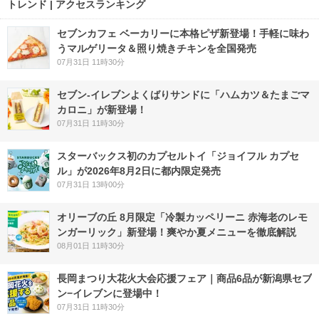
トレンド | アクセスランキング
セブンカフェ ベーカリーに本格ピザ新登場！手軽に味わ
うマルゲリータ＆照り焼きチキンを全国発売
07月31日 11時30分
セブン‐イレブンよくばりサンドに「ハムカツ＆たまごマ
カロニ」が新登場！
07月31日 11時30分
スターバックス初のカプセルトイ「ジョイフル カプセ
ル」が2026年8月2日に都内限定発売
07月31日 13時00分
オリーブの丘 8月限定「冷製カッペリーニ 赤海老のレモ
ンガーリック」新登場！爽やか夏メニューを徹底解説
08月01日 11時30分
長岡まつり大花火大会応援フェア｜商品6品が新潟県セブ
ン−イレブンに登場中！
07月31日 11時30分