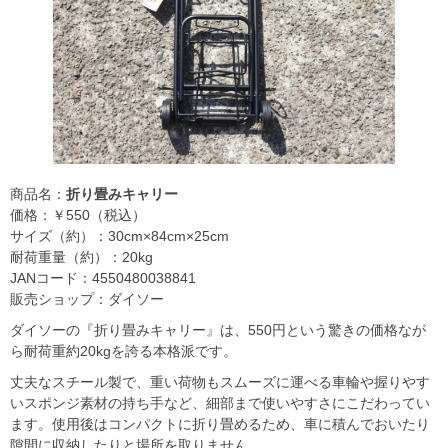
商品名：
折り畳みキャリー
価格：￥550（税込）
サイズ（約）：30cm×84cm×25cm
耐荷重量（約）：20kg
JANコード：4550480038841
販売ショップ：ダイソー
ダイソーの『折り畳みキャリー』は、550円という驚きの価格なが
ら耐荷重約20kgを誇る本格派です。
丈夫なスチール製で、重い荷物もスムーズに運べる車輪や握りやす
いスポンジ素材の持ち手など、細部まで使いやすさにこだわってい
ます。使用後はコンパクトに折り畳めるため、車に積んでおいたり
隙間に収納したりと場所を取りません。